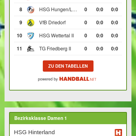
8
HSG Hungen/Lich II
0
0
:
0
0:0
9
VfB Driedorf
0
0
:
0
0:0
10
HSG Wettertal II
0
0
:
0
0:0
11
TG Friedberg II
0
0
:
0
0:0
ZU DEN TABELLEN
powered by
Bezirksklasse Damen 1
HSG Hinterland