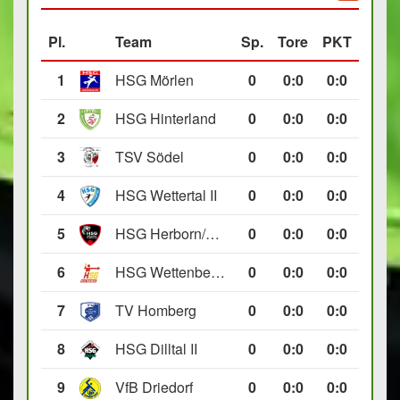
Pl.
Team
Sp.
Tore
PKT
1
HSG Mörlen
0
0
:
0
0:0
2
HSG Hinterland
0
0
:
0
0:0
3
TSV Södel
0
0
:
0
0:0
4
HSG Wettertal II
0
0
:
0
0:0
5
HSG Herborn/Seelbach
0
0
:
0
0:0
6
HSG Wettenberg III
0
0
:
0
0:0
7
TV Homberg
0
0
:
0
0:0
8
HSG Dilltal II
0
0
:
0
0:0
9
VfB Driedorf
0
0
:
0
0:0