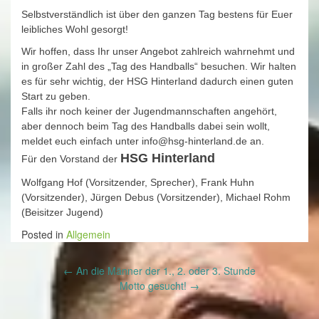
Selbstverständlich ist über den ganzen Tag bestens für Euer
leibliches Wohl gesorgt!
Wir hoffen, dass Ihr unser Angebot zahlreich wahrnehmt und
in großer Zahl des „Tag des Handballs“ besuchen. Wir halten
es für sehr wichtig, der HSG Hinterland dadurch einen guten
Start zu geben.
Falls ihr noch keiner der Jugendmannschaften angehört,
aber dennoch beim Tag des Handballs dabei sein wollt,
meldet euch einfach unter info@hsg-hinterland.de an.
HSG Hinterland
Für den Vorstand der
Wolfgang Hof (Vorsitzender, Sprecher), Frank Huhn
(Vorsitzender), Jürgen Debus (Vorsitzender), Michael Rohm
(Beisitzer Jugend)
Posted in
Allgemein
Post
←
An die Männer der 1., 2. oder 3. Stunde
navigation
Motto gesucht!
→