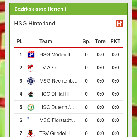
Bezirksklasse Herren 1
HSG Hinterland
Pl.
Team
Sp.
Tore
PKT
1
HSG Mörlen II
0
0
:
0
0:0
2
TV Aßlar
0
0
:
0
0:0
3
MSG Rechtenbach/Wetzlar II
0
0
:
0
0:0
4
HSG Dilltal III
0
0
:
0
0:0
5
HSG Dutenh./Münchholzh. IV
0
0
:
0
0:0
6
MSG Florstadt/Gettenau II
0
0
:
0
0:0
7
TSV Griedel II
0
0
:
0
0:0