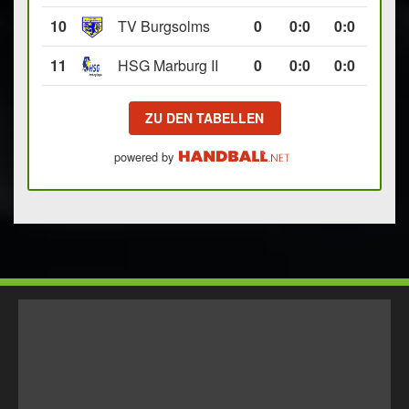
10
TV Burgsolms
0
0
:
0
0:0
11
HSG Marburg II
0
0
:
0
0:0
ZU DEN TABELLEN
powered by