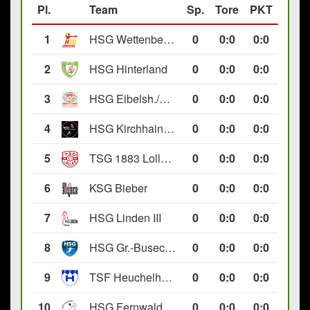
Pl.
Team
Sp.
Tore
PKT
1
HSG Wettenberg III
0
0
:
0
0:0
2
HSG Hinterland
0
0
:
0
0:0
3
HSG Eibelsh./Ewersb. II
0
0
:
0
0:0
4
HSG Kirchhain/Neustadt II
0
0
:
0
0:0
5
TSG 1883 Lollar II
0
0
:
0
0:0
6
KSG Bieber
0
0
:
0
0:0
7
HSG Linden III
0
0
:
0
0:0
8
HSG Gr.-Buseck/Beuern II
0
0
:
0
0:0
9
TSF Heuchelheim II
0
0
:
0
0:0
10
HSG Fernwald
0
0
:
0
0:0