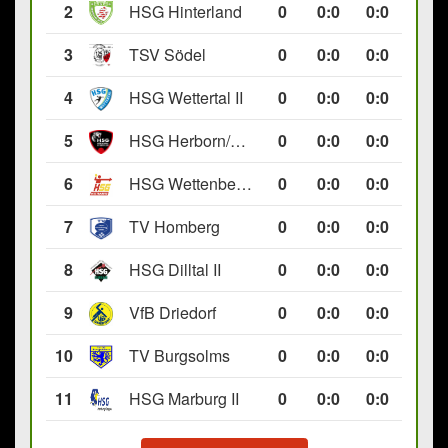
2
HSG Hinterland
0
0
:
0
0:0
3
TSV Södel
0
0
:
0
0:0
4
HSG Wettertal II
0
0
:
0
0:0
5
HSG Herborn/Seelbach
0
0
:
0
0:0
6
HSG Wettenberg III
0
0
:
0
0:0
7
TV Homberg
0
0
:
0
0:0
8
HSG Dilltal II
0
0
:
0
0:0
9
VfB Driedorf
0
0
:
0
0:0
10
TV Burgsolms
0
0
:
0
0:0
11
HSG Marburg II
0
0
:
0
0:0