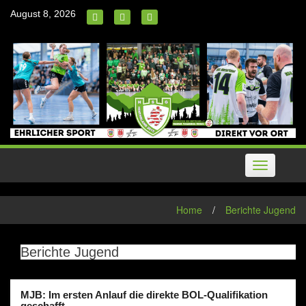
Skip
August 8, 2026
to
content
Toggle
navigation
Home
/
Berichte Jugend
Berichte Jugend
MJB: Im ersten Anlauf die direkte BOL-Qualifikation
geschafft