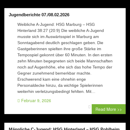
Jugendberichte 07./08.02.2026
Weibliche A-Jugend: HSG Marburg – HSG
Hinterland 38:27 (20:9) Die weibliche A-Jugend
musste sich im Auswärtsspiel in Marburg am
Sonntagabend deutlich geschlagen geben. Die
Gastgeberinnen spielten ihre große Stärke im
Tempospiel gekonnt über 60 Minuten. In den ersten
zehn Minuten begegneten sich beide Mannschaften
noch auf Augenhöhe, ehe sich das hohe Tempo der
Gegner zunehmend bemerkbar machte.
Erschwerend kam eine ohnehin enge
Personaldecke hinzu, da wichtige Spielerinnen
weiterhin verletzungsbedingt fehlten. Mit…
Februar 9, 2026
0 comment
Read More >>
Männliche C-Jugend: HSG Hinterland – HSG Pohlheim