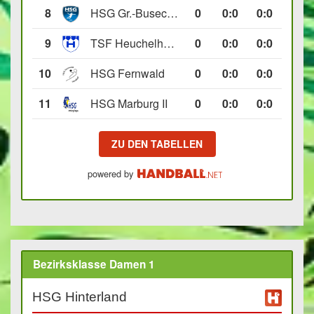
8
HSG Gr.-Buseck/Beuern II
0
0
:
0
0:0
9
TSF Heuchelheim II
0
0
:
0
0:0
10
HSG Fernwald
0
0
:
0
0:0
11
HSG Marburg II
0
0
:
0
0:0
ZU DEN TABELLEN
powered by
Bezirksklasse Damen 1
HSG Hinterland