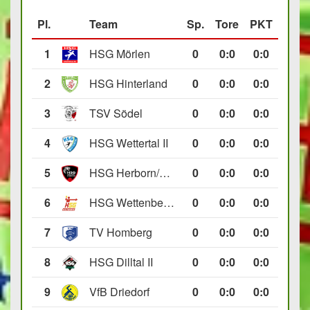
Pl.
Team
Sp.
Tore
PKT
1
HSG Mörlen
0
0
:
0
0:0
2
HSG Hinterland
0
0
:
0
0:0
3
TSV Södel
0
0
:
0
0:0
4
HSG Wettertal II
0
0
:
0
0:0
5
HSG Herborn/Seelbach
0
0
:
0
0:0
6
HSG Wettenberg III
0
0
:
0
0:0
7
TV Homberg
0
0
:
0
0:0
8
HSG Dilltal II
0
0
:
0
0:0
9
VfB Driedorf
0
0
:
0
0:0