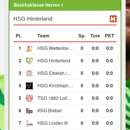
Bezirksklasse Herren 1
HSG Hinterland
Pl.
Team
Sp.
Tore
PKT
1
HSG Wettenberg III
0
0
:
0
0:0
2
HSG Hinterland
0
0
:
0
0:0
3
HSG Eibelsh./Ewersb. II
0
0
:
0
0:0
4
HSG Kirchhain/Neustadt II
0
0
:
0
0:0
5
TSG 1883 Lollar II
0
0
:
0
0:0
6
KSG Bieber
0
0
:
0
0:0
7
HSG Linden III
0
0
:
0
0:0