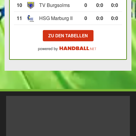
10
TV Burgsolms
0
0
:
0
0:0
11
HSG Marburg II
0
0
:
0
0:0
ZU DEN TABELLEN
powered by