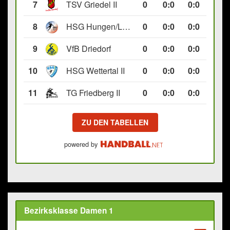
7
TSV Griedel II
0
0
:
0
0:0
8
HSG Hungen/Lich II
0
0
:
0
0:0
9
VfB Driedorf
0
0
:
0
0:0
10
HSG Wettertal II
0
0
:
0
0:0
11
TG Friedberg II
0
0
:
0
0:0
ZU DEN TABELLEN
powered by
Bezirksklasse Damen 1