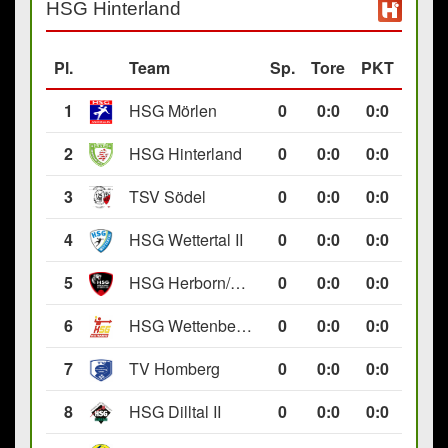
HSG Hinterland
Pl.
Team
Sp.
Tore
PKT
1
HSG Mörlen
0
0
:
0
0:0
2
HSG Hinterland
0
0
:
0
0:0
3
TSV Södel
0
0
:
0
0:0
4
HSG Wettertal II
0
0
:
0
0:0
5
HSG Herborn/Seelbach
0
0
:
0
0:0
6
HSG Wettenberg III
0
0
:
0
0:0
7
TV Homberg
0
0
:
0
0:0
8
HSG Dilltal II
0
0
:
0
0:0