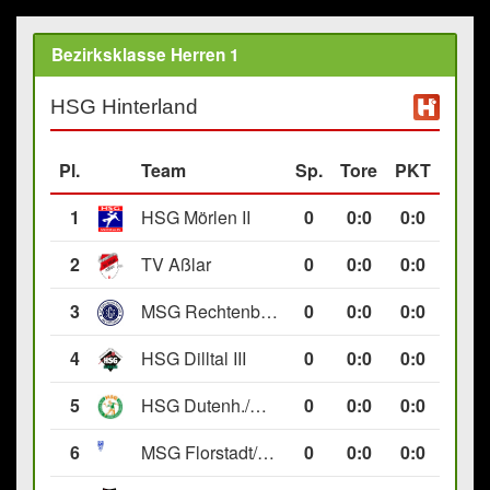
Bezirksklasse Herren 1
HSG Hinterland
Pl.
Team
Sp.
Tore
PKT
1
HSG Mörlen II
0
0
:
0
0:0
2
TV Aßlar
0
0
:
0
0:0
3
MSG Rechtenbach/Wetzlar II
0
0
:
0
0:0
4
HSG Dilltal III
0
0
:
0
0:0
5
HSG Dutenh./Münchholzh. IV
0
0
:
0
0:0
6
MSG Florstadt/Gettenau II
0
0
:
0
0:0