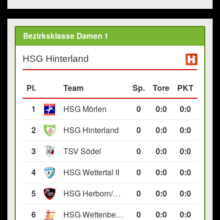
Bezirksklasse Damen 1
HSG Hinterland
Pl.
Team
Sp.
Tore
PKT
1
HSG Mörlen
0
0
:
0
0:0
2
HSG Hinterland
0
0
:
0
0:0
3
TSV Södel
0
0
:
0
0:0
4
HSG Wettertal II
0
0
:
0
0:0
5
HSG Herborn/Seelbach
0
0
:
0
0:0
6
HSG Wettenberg III
0
0
:
0
0:0