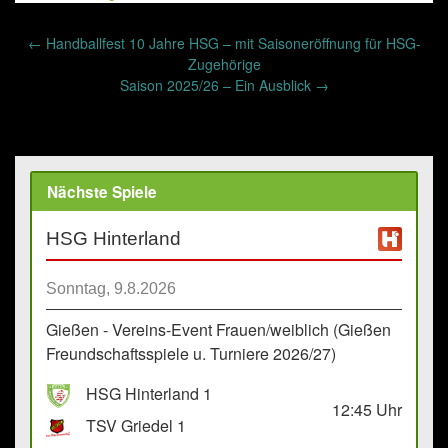
Post
←
Handballfest 10 Jahre HSG – mit Saisoneröffnung für HSG-
navigation
Zugehörige
Saison 2025/26 – Ein Ausblick
→
Nächste Spiele
HSG Hinterland
Sonntag, 9.8.2026
Gießen - Vereins-Event Frauen/weiblich (Gießen
Freundschaftsspiele u. Turniere 2026/27)
HSG Hinterland 1
12:45
Uhr
TSV Griedel 1