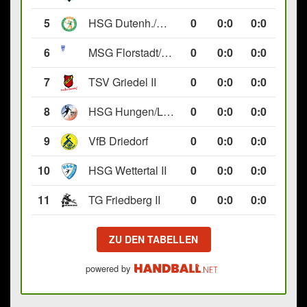
5
HSG Dutenh./Münchholzh. IV
0
0
:
0
0:0
6
MSG Florstadt/Gettenau II
0
0
:
0
0:0
7
TSV Griedel II
0
0
:
0
0:0
8
HSG Hungen/Lich II
0
0
:
0
0:0
9
VfB Driedorf
0
0
:
0
0:0
10
HSG Wettertal II
0
0
:
0
0:0
11
TG Friedberg II
0
0
:
0
0:0
ZU DEN TABELLEN
powered by