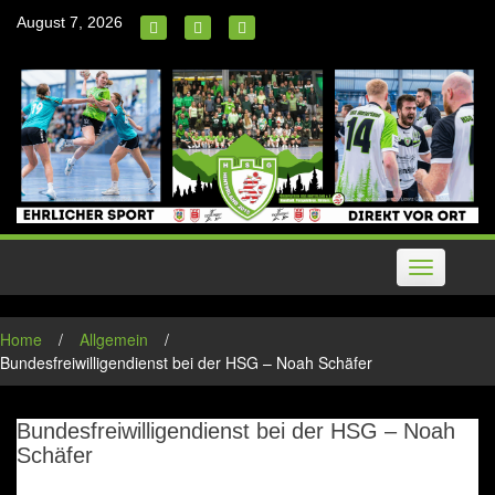
Skip
August 7, 2026
to
content
Toggle
navigation
Home
/
Allgemein
/
Bundesfreiwilligendienst bei der HSG – Noah Schäfer
Bundesfreiwilligendienst bei der HSG – Noah
Schäfer