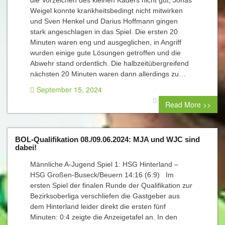
die Vorzeichen des kleinen Kaders nicht gut, Jonas
Weigel konnte krankheitsbedingt nicht mitwirken
und Sven Henkel und Darius Hoffmann gingen
stark angeschlagen in das Spiel. Die ersten 20
Minuten waren eng und ausgeglichen, in Angriff
wurden einige gute Lösungen getroffen und die
Abwehr stand ordentlich. Die halbzeitübergreifend
nächsten 20 Minuten waren dann allerdings zu…
September 15, 2024
0 comment
Read More >>
BOL-Qualifikation 08./09.06.2024: MJA und WJC sind
dabei!
Männliche A-Jugend Spiel 1: HSG Hinterland –
HSG Großen-Buseck/Beuern 14:16 (6:9) Im
ersten Spiel der finalen Runde der Qualifikation zur
Bezirksoberliga verschliefen die Gastgeber aus
dem Hinterland leider direkt die ersten fünf
Minuten: 0:4 zeigte die Anzeigetafel an. In den