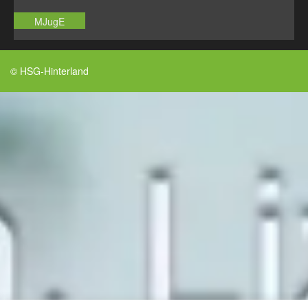
MJugE
© HSG-Hinterland