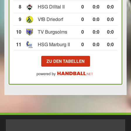
8
HSG Dilltal II
0
0
:
0
0:0
9
VfB Driedorf
0
0
:
0
0:0
10
TV Burgsolms
0
0
:
0
0:0
11
HSG Marburg II
0
0
:
0
0:0
ZU DEN TABELLEN
powered by