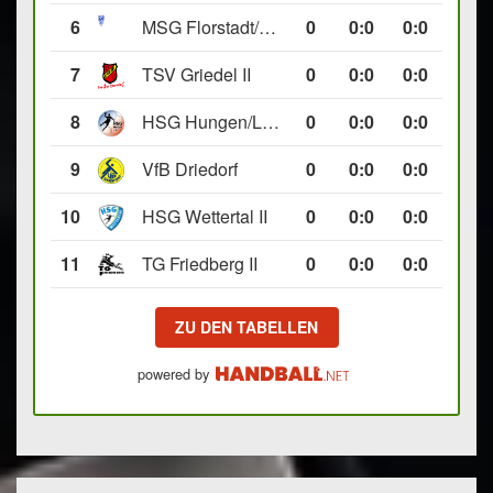
6
MSG Florstadt/Gettenau II
0
0
:
0
0:0
7
TSV Griedel II
0
0
:
0
0:0
8
HSG Hungen/Lich II
0
0
:
0
0:0
9
VfB Driedorf
0
0
:
0
0:0
10
HSG Wettertal II
0
0
:
0
0:0
11
TG Friedberg II
0
0
:
0
0:0
ZU DEN TABELLEN
powered by