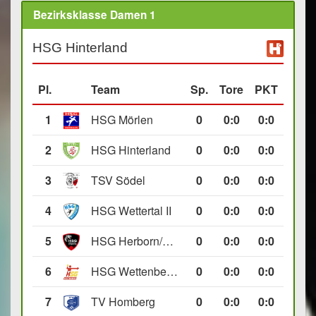
Bezirksklasse Damen 1
HSG Hinterland
Pl.
Team
Sp.
Tore
PKT
1
HSG Mörlen
0
0
:
0
0:0
2
HSG Hinterland
0
0
:
0
0:0
3
TSV Södel
0
0
:
0
0:0
4
HSG Wettertal II
0
0
:
0
0:0
5
HSG Herborn/Seelbach
0
0
:
0
0:0
6
HSG Wettenberg III
0
0
:
0
0:0
7
TV Homberg
0
0
:
0
0:0