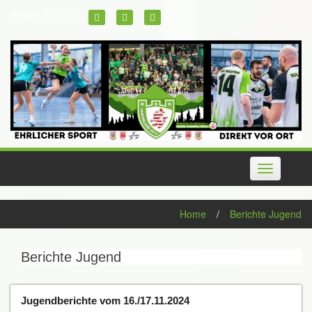
Skip
August 7, 2026
to
content
Toggle
navigation
Home
/
Berichte Jugend
Berichte Jugend
Jugendberichte vom 16./17.11.2024