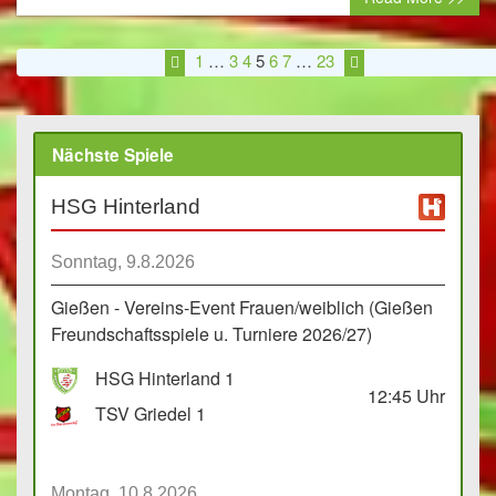
1
…
3
4
5
6
7
…
23
Nächste Spiele
HSG Hinterland
Sonntag, 9.8.2026
Gießen - Vereins-Event Frauen/weiblich (Gießen
Freundschaftsspiele u. Turniere 2026/27)
HSG Hinterland 1
12:45
Uhr
TSV Griedel 1
Montag, 10.8.2026