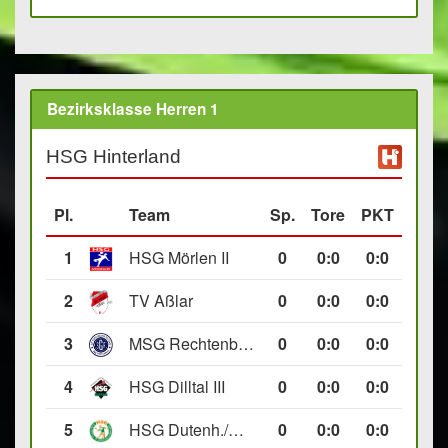
Bezirksklasse Herren 1
HSG Hinterland
Pl.
Team
Sp.
Tore
PKT
1
HSG Mörlen II
0
0
:
0
0:0
2
TV Aßlar
0
0
:
0
0:0
3
MSG Rechtenbach/Wetzlar II
0
0
:
0
0:0
4
HSG Dilltal III
0
0
:
0
0:0
5
HSG Dutenh./Münchholzh. IV
0
0
:
0
0:0