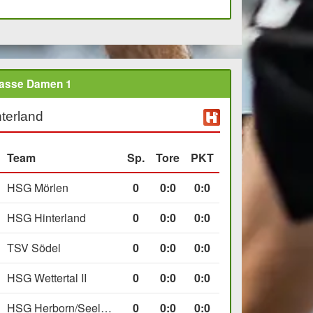
lasse Damen 1
terland
Team
Sp.
Tore
PKT
HSG Mörlen
0
0
:
0
0:0
HSG Hinterland
0
0
:
0
0:0
TSV Södel
0
0
:
0
0:0
HSG Wettertal II
0
0
:
0
0:0
HSG Herborn/Seelbach
0
0
:
0
0:0