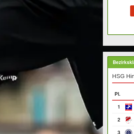
Bezirkskl
HSG Hin
Pl.
1
2
3