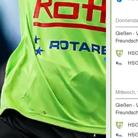
Donnersta
Gießen - 
Freundscha
HSG 
HSG 
Mittwoch,
Gießen - 
Freundscha
HSG 
HSG 