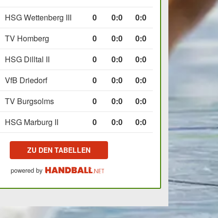
HSG Wettenberg III
0
0
:
0
0:0
TV Homberg
0
0
:
0
0:0
HSG Dilltal II
0
0
:
0
0:0
VfB Driedorf
0
0
:
0
0:0
TV Burgsolms
0
0
:
0
0:0
HSG Marburg II
0
0
:
0
0:0
ZU DEN TABELLEN
powered by