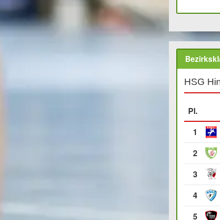
Bezirksk
HSG Hin
Pl.
1
2
3
4
5