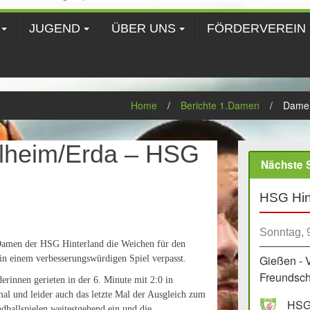
JUGEND
ÜBER UNS
FÖRDERVEREIN
Home
/
Berichte 1.Damen
/
Damen
heim/Erda – HSG
Nächste S
HSG Hin
Sonntag, 
Damen der HSG Hinterland die Weichen für den
Gießen - 
 in einem verbesserungswürdigen Spiel verpasst.
Freundscha
rinnen gerieten in der 6. Minute mit 2:0 in
al und leider auch das letzte Mal der Ausgleich zum
HSG 
ndballspielen weitestgehend ein und die