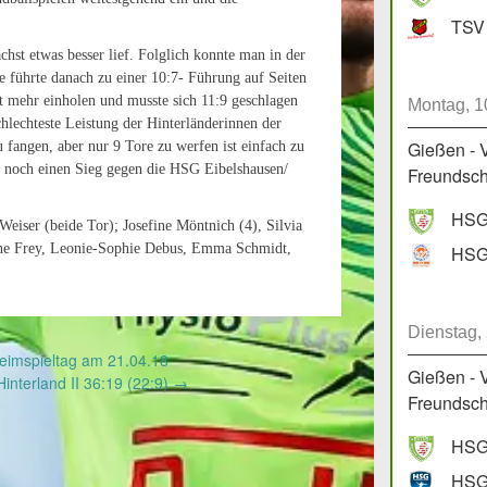
TSV 
chst etwas besser lief. Folglich konnte man in der
 führte danach zu einer 10:7- Führung auf Seiten
 mehr einholen und musste sich 11:9 geschlagen
Montag, 1
lechteste Leistung der Hinterländerinnen der
Gießen - 
 fangen, aber nur 9 Tore zu werfen ist einfach zu
n noch einen Sieg gegen die HSG Eibelshausen/
Freundscha
HSG 
Weiser (beide Tor); Josefine Möntnich (4), Silvia
line Frey, Leonie-Sophie Debus, Emma Schmidt,
Dienstag,
eimspieltag am 21.04.18
Gießen - 
Hinterland II 36:19 (22:9)
→
Freundscha
HSG 
HSG