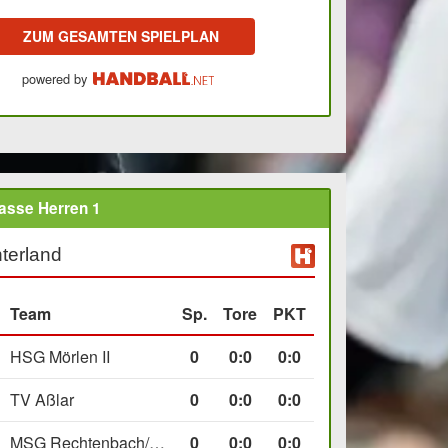
ZUM GESAMTEN SPIELPLAN
powered by
asse Herren 1
terland
Team
Sp.
Tore
PKT
HSG Mörlen II
0
0
:
0
0:0
TV Aßlar
0
0
:
0
0:0
MSG Rechtenbach/Wetzlar II
0
0
:
0
0:0