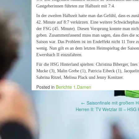
Gastgeberinnen führten zur Halbzeit mit 7:4.
In der zweiten Halbzeit hatte man das Gefühl, dass es zunä
42. Minute auf 8:7 verkürzen. Eine weitere Schwächephase
der FSG (45. Minute). Diesen Vorsprung konnte man nicht
geben. Zusammenfassend muss man sagen, dass dies die sch
Saison war. Das Problem ist im Endeffekt nicht 11 Tore zu
wenig. Nun gilt es an dem letzten Heimspieltag der Saiso
Ewersbach II einzufahren.
Für die HSG Hinterland spielten: Christina Biberger, Ines 
Mucke (3), Malin Grebe (1), Patricia Eibeck (1), Jacque
Sabrina Ritzel, Melissa Plack und Jenny Konitzer.
Posted in
Berichte 1.Damen
Post
←
Saisonfinale mit großem H
Herren II: TV Wetzlar III – HSG 
navigation