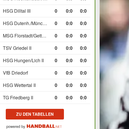
HSG Dilltal III
0
0
:
0
0:0
HSG Dutenh./Münchholzh. IV
0
0
:
0
0:0
MSG Florstadt/Gettenau II
0
0
:
0
0:0
TSV Griedel II
0
0
:
0
0:0
HSG Hungen/Lich II
0
0
:
0
0:0
VfB Driedorf
0
0
:
0
0:0
HSG Wettertal II
0
0
:
0
0:0
TG Friedberg II
0
0
:
0
0:0
ZU DEN TABELLEN
powered by