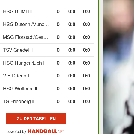
HSG Dilltal III
0
0
:
0
0:0
HSG Dutenh./Münchholzh. IV
0
0
:
0
0:0
MSG Florstadt/Gettenau II
0
0
:
0
0:0
TSV Griedel II
0
0
:
0
0:0
HSG Hungen/Lich II
0
0
:
0
0:0
VfB Driedorf
0
0
:
0
0:0
HSG Wettertal II
0
0
:
0
0:0
TG Friedberg II
0
0
:
0
0:0
ZU DEN TABELLEN
powered by