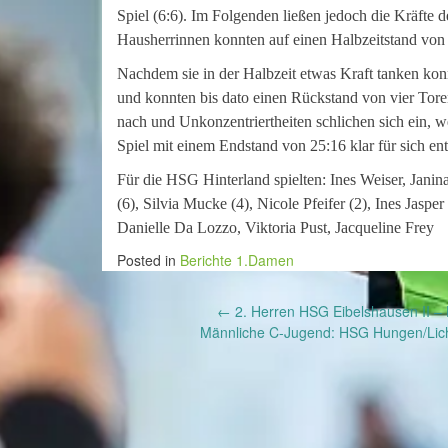
Spiel (6:6). Im Folgenden ließen jedoch die Kräfte d
Hausherrinnen konnten auf einen Halbzeitstand von
Nachdem sie in der Halbzeit etwas Kraft tanken konnt
und konnten bis dato einen Rückstand von vier Toren 
nach und Unkonzentriertheiten schlichen sich ein, 
Spiel mit einem Endstand von 25:16 klar für sich en
Für die HSG Hinterland spielten: Ines Weiser, Jani
(6), Silvia Mucke (4), Nicole Pfeifer (2), Ines Jasper
Danielle Da Lozzo, Viktoria Pust, Jacqueline Frey
Posted in
Berichte 1.Damen
Post
←
2. Herren HSG Eibelshausen II – 
Männliche C-Jugend: HSG Hungen/Lich
navigation