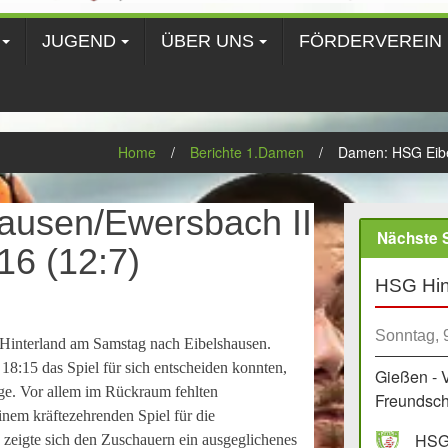
JUGEND
ÜBER UNS
FÖRDERVEREIN
Home
/
Berichte 1.Damen
/
Damen: HSG Eibe
ausen/Ewersbach II
Nächste S
16 (12:7)
HSG Hin
Sonntag, 
 Hinterland am Samstag nach Eibelshausen.
18:15 das Spiel für sich entscheiden konnten,
Gießen - 
age. Vor allem im Rückraum fehlten
Freundscha
inem kräftezehrenden Spiel für die
HSG 
e zeigte sich den Zuschauern ein ausgeglichenes