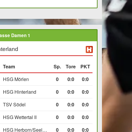
lasse Damen 1
terland
Team
Sp.
Tore
PKT
HSG Mörlen
0
0
:
0
0:0
HSG Hinterland
0
0
:
0
0:0
TSV Södel
0
0
:
0
0:0
HSG Wettertal II
0
0
:
0
0:0
HSG Herborn/Seelbach
0
0
:
0
0:0