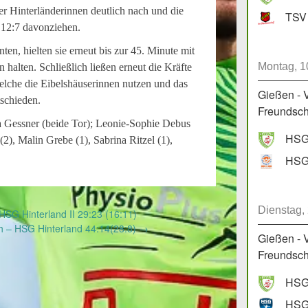
er Hinterländerinnen deutlich nach und die
TSV 
 12:7 davonziehen.
en, hielten sie erneut bis zur 45. Minute mit
Montag, 1
halten. Schließlich ließen erneut die Kräfte
welche die Eibelshäuserinnen nutzen und das
Gießen - 
tschieden.
Freundscha
na Gessner (beide Tor); Leonie-Sophie Debus
HSG 
 (2), Malin Grebe (1), Sabrina Ritzel (1),
Dienstag,
HSG Hinterland II 29:23 (16:11)
 – HSG Hinterland 44:14(28:8)
→
Gießen - 
Freundscha
HSG 
HSG