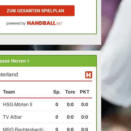
ZUM GESAMTEN SPIELPLAN
powered by
asse Herren 1
terland
Team
Sp.
Tore
PKT
HSG Mörlen II
0
0
:
0
0:0
TV Aßlar
0
0
:
0
0:0
MSG Rechtenbach/Wetzlar II
0
0
:
0
0:0