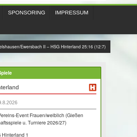
SPONSORING
IMPRESSUM
lshausen/Ewersbach II – HSG Hinterland 25:16 (12:7)
piele
terland
9.8.2026
Vereins-Event Frauen/weiblich (Gießen
ftsspiele u. Turniere 2026/27)
Hinterland 1