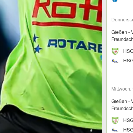
Donnersta
Gießen - 
Freundscha
HSG 
HSG 
Mittwoch,
Gießen - 
Freundscha
HSG 
HSG 