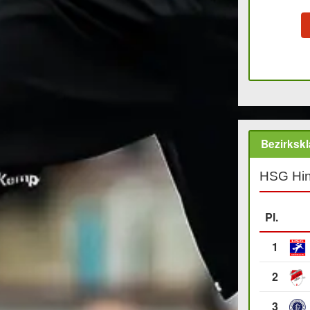
Bezirkskl
HSG Hin
Pl.
1
2
3