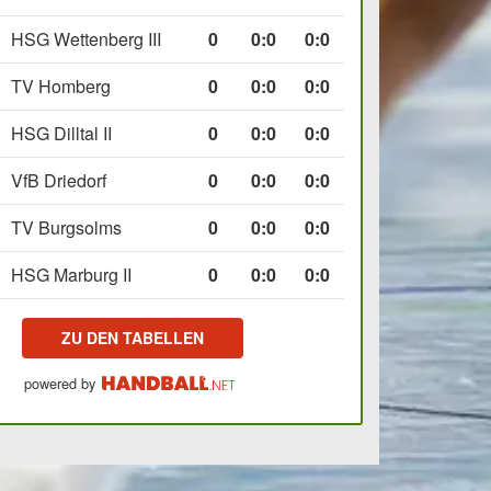
HSG Wettenberg III
0
0
:
0
0:0
TV Homberg
0
0
:
0
0:0
HSG Dilltal II
0
0
:
0
0:0
VfB Driedorf
0
0
:
0
0:0
TV Burgsolms
0
0
:
0
0:0
HSG Marburg II
0
0
:
0
0:0
ZU DEN TABELLEN
powered by