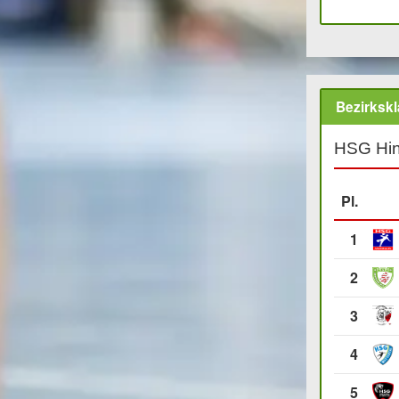
Bezirksk
HSG Hin
Pl.
1
2
3
4
5