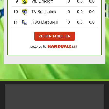
9
VfB Driedorf
0
0
:
0
0:0
10
TV Burgsolms
0
0
:
0
0:0
11
HSG Marburg II
0
0
:
0
0:0
ZU DEN TABELLEN
powered by