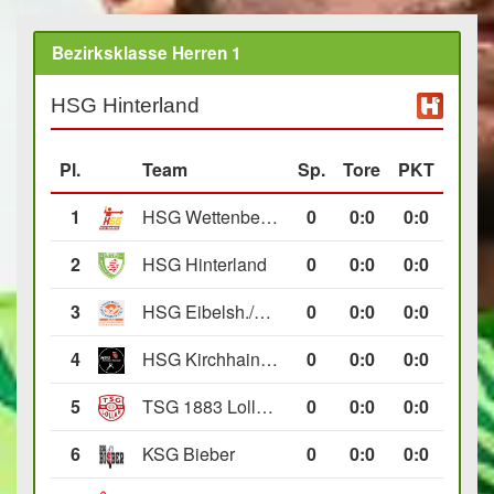
Bezirksklasse Herren 1
HSG Hinterland
Pl.
Team
Sp.
Tore
PKT
1
HSG Wettenberg III
0
0
:
0
0:0
2
HSG Hinterland
0
0
:
0
0:0
3
HSG Eibelsh./Ewersb. II
0
0
:
0
0:0
4
HSG Kirchhain/Neustadt II
0
0
:
0
0:0
5
TSG 1883 Lollar II
0
0
:
0
0:0
6
KSG Bieber
0
0
:
0
0:0