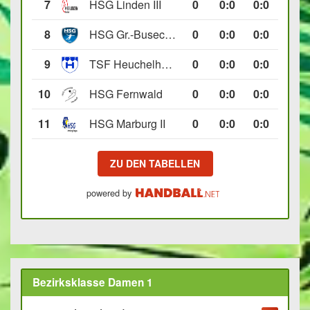
7
HSG Linden III
0
0
:
0
0:0
8
HSG Gr.-Buseck/Beuern II
0
0
:
0
0:0
9
TSF Heuchelheim II
0
0
:
0
0:0
10
HSG Fernwald
0
0
:
0
0:0
11
HSG Marburg II
0
0
:
0
0:0
ZU DEN TABELLEN
powered by
Bezirksklasse Damen 1