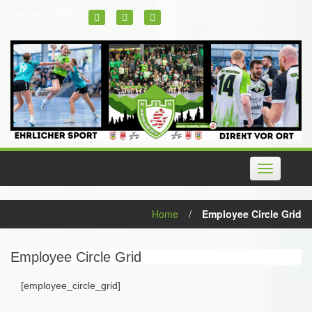
Skip
August 9, 2026
to
content
Toggle
navigation
Home
/
Employee Circle Grid
Employee Circle Grid
[employee_circle_grid]