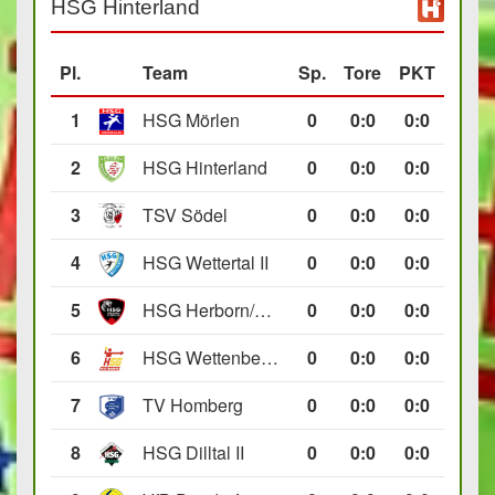
HSG Hinterland
Pl.
Team
Sp.
Tore
PKT
1
HSG Mörlen
0
0
:
0
0:0
2
HSG Hinterland
0
0
:
0
0:0
3
TSV Södel
0
0
:
0
0:0
4
HSG Wettertal II
0
0
:
0
0:0
5
HSG Herborn/Seelbach
0
0
:
0
0:0
6
HSG Wettenberg III
0
0
:
0
0:0
7
TV Homberg
0
0
:
0
0:0
8
HSG Dilltal II
0
0
:
0
0:0