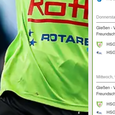
Donnersta
Gießen - 
Freundscha
HSG 
HSG 
Mittwoch,
Gießen - 
Freundscha
HSG 
HSG 