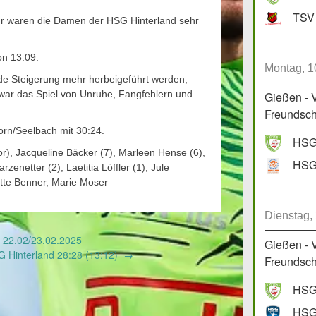
TSV 
ehr waren die Damen der HSG Hinterland sehr
on 13:09.
Montag, 1
nde Steigerung mehr herbeigeführt werden,
 war das Spiel von Unruhe, Fangfehlern und
Gießen - 
Freundscha
rn/Seelbach mit 30:24.
HSG 
Tor), Jacqueline Bäcker (7), Marleen Hense (6),
zenetter (2), Laetitia Löffler (1), Jule
ette Benner, Marie Moser
Dienstag,
 22.02/23.02.2025
Gießen - 
G Hinterland 28:28 (13:12)
→
Freundscha
HSG 
HSG