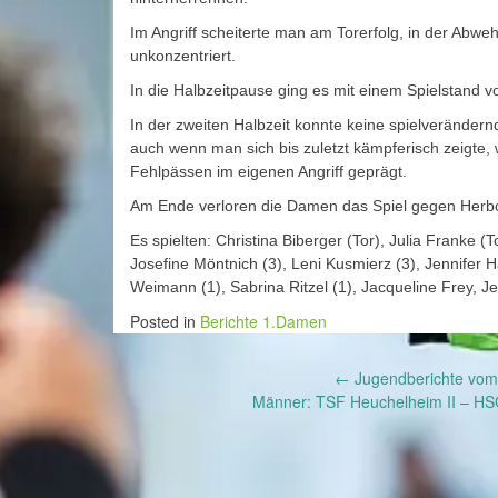
Im Angriff scheiterte man am Torerfolg, in der Abw
unkonzentriert.
In die Halbzeitpause ging es mit einem Spielstand v
In der zweiten Halbzeit konnte keine spielveränder
auch wenn man sich bis zuletzt kämpferisch zeigte,
Fehlpässen im eigenen Angriff geprägt.
Am Ende verloren die Damen das Spiel gegen Herbo
Es spielten: Christina Biberger (Tor), Julia Franke (
Josefine Möntnich (3), Leni Kusmierz (3), Jennifer Har
Weimann (1), Sabrina Ritzel (1),
Jacqueline Frey, J
Posted in
Berichte 1.Damen
Post
←
Jugendberichte vom
Männer: TSF Heuchelheim II – HS
navigation