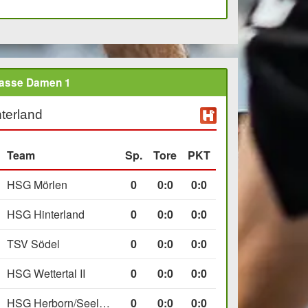
lasse Damen 1
terland
Team
Sp.
Tore
PKT
HSG Mörlen
0
0
:
0
0:0
HSG Hinterland
0
0
:
0
0:0
TSV Södel
0
0
:
0
0:0
HSG Wettertal II
0
0
:
0
0:0
HSG Herborn/Seelbach
0
0
:
0
0:0