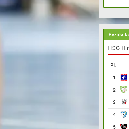
Bezirksk
HSG Hin
Pl.
1
2
3
4
5