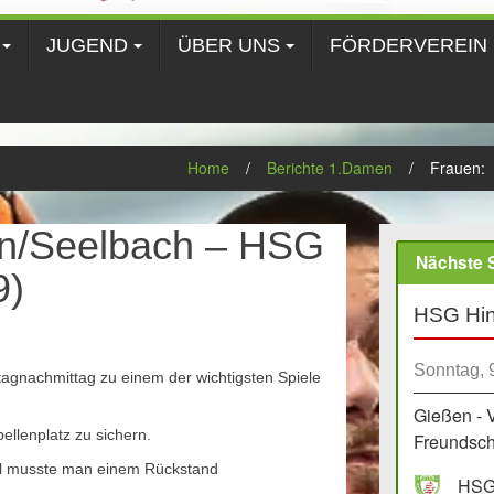
JUGEND
ÜBER UNS
FÖRDERVEREIN
Home
/
Berichte 1.Damen
/
Frauen: 
n/Seelbach – HSG
Nächste S
9)
HSG Hin
Sonntag, 
gnachmittag zu einem der wichtigsten Spiele
Gießen - 
ellenplatz zu sichern.
Freundscha
ll musste man einem Rückstand
HSG 