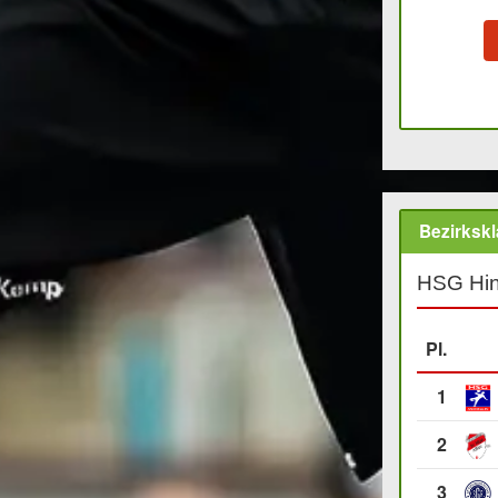
Bezirkskl
HSG Hin
Pl.
1
2
3