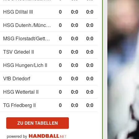
HSG Dilltal III
0
0
:
0
0:0
HSG Dutenh./Münchholzh. IV
0
0
:
0
0:0
MSG Florstadt/Gettenau II
0
0
:
0
0:0
TSV Griedel II
0
0
:
0
0:0
HSG Hungen/Lich II
0
0
:
0
0:0
VfB Driedorf
0
0
:
0
0:0
HSG Wettertal II
0
0
:
0
0:0
TG Friedberg II
0
0
:
0
0:0
ZU DEN TABELLEN
powered by