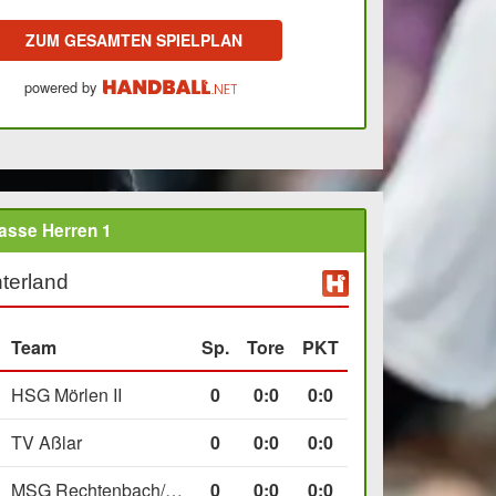
ZUM GESAMTEN SPIELPLAN
powered by
asse Herren 1
terland
Team
Sp.
Tore
PKT
HSG Mörlen II
0
0
:
0
0:0
TV Aßlar
0
0
:
0
0:0
MSG Rechtenbach/Wetzlar II
0
0
:
0
0:0