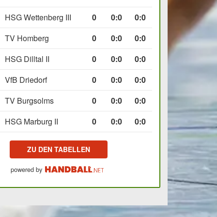
HSG Wettenberg III
0
0
:
0
0:0
TV Homberg
0
0
:
0
0:0
HSG Dilltal II
0
0
:
0
0:0
VfB Driedorf
0
0
:
0
0:0
TV Burgsolms
0
0
:
0
0:0
HSG Marburg II
0
0
:
0
0:0
ZU DEN TABELLEN
powered by