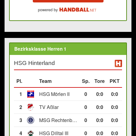
powered by
Bezirksklasse Herren 1
HSG Hinterland
Pl.
Team
Sp.
Tore
PKT
1
HSG Mörlen II
0
0
:
0
0:0
2
TV Aßlar
0
0
:
0
0:0
3
MSG Rechtenbach/Wetzlar II
0
0
:
0
0:0
4
HSG Dilltal III
0
0
:
0
0:0