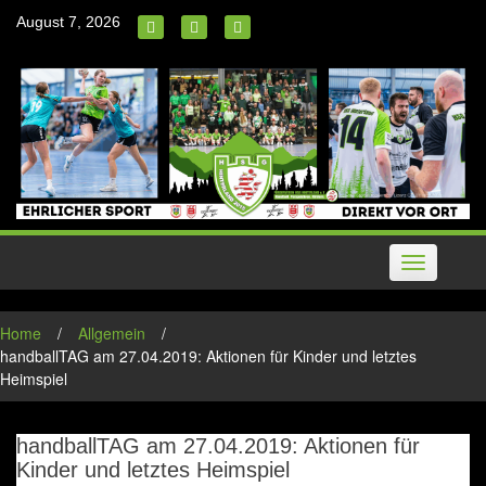
Skip
August 7, 2026
to
content
Toggle
navigation
Home
/
Allgemein
/
handballTAG am 27.04.2019: Aktionen für Kinder und letztes
Heimspiel
handballTAG am 27.04.2019: Aktionen für
Kinder und letztes Heimspiel