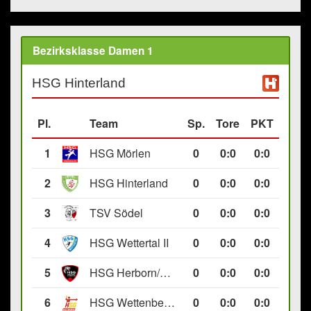
Bezirksklasse Damen 1
HSG Hinterland
Pl.
Team
Sp.
Tore
PKT
1
HSG Mörlen
0
0
:
0
0:0
2
HSG Hinterland
0
0
:
0
0:0
3
TSV Södel
0
0
:
0
0:0
4
HSG Wettertal II
0
0
:
0
0:0
5
HSG Herborn/Seelbach
0
0
:
0
0:0
6
HSG Wettenberg III
0
0
:
0
0:0