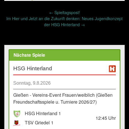
Post
←
Spieltagspost!
navigation
Im Hier und Jetzt an die Zukunft denken: Neues Jugendkonzept
der HSG Hinterland
→
Nächste Spiele
HSG Hinterland
Sonntag, 9.8.2026
Gießen - Vereins-Event Frauen/weiblich (Gießen
Freundschaftsspiele u. Turniere 2026/27)
HSG Hinterland 1
12:45
Uhr
TSV Griedel 1