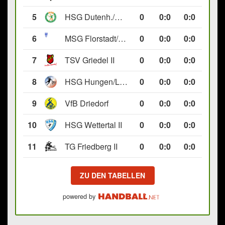
5
HSG Dutenh./Münchholzh. IV
0
0
:
0
0:0
6
MSG Florstadt/Gettenau II
0
0
:
0
0:0
7
TSV Griedel II
0
0
:
0
0:0
8
HSG Hungen/Lich II
0
0
:
0
0:0
9
VfB Driedorf
0
0
:
0
0:0
10
HSG Wettertal II
0
0
:
0
0:0
11
TG Friedberg II
0
0
:
0
0:0
ZU DEN TABELLEN
powered by