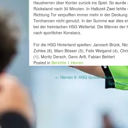
Hausherren über Konter zurück ins Spiel. So wurde 
Rückstand nach 30 Minuten. In Halbzeit Zwei fehlte 
Richtung Tor verpufften immer mehr in der Deckun
Torchancen nicht genutzt. In der Summe war dies ein
bei der heimischen HSG Wettertal. Die Männer der 
nach sportlicher Konstanz.
Für die HSG Hinterland spielten: Janosch Brück, Nick
Zohles (8), Marc Bösser (5), Felix Weigand (4), Chri
(1), Moritz Dersch, Genc Arifi, Fabian Behlert
Posted in
Berichte 1.Herren
Post
←
Herren II: HSG Großen-Buseck/Beuern 
Spieltagsp
navigation