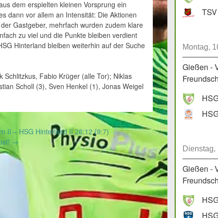
aus dem erspielten kleinen Vorsprung ein
TSV 
es dann vor allem an Intensität: Die Aktionen
g der Gastgeber, mehrfach wurden zudem klare
fach zu viel und die Punkte bleiben verdient
HSG Hinterland bleiben weiterhin auf der Suche
Montag, 1
Gießen - 
 Schlitzkus, Fabio Krüger (alle Tor); Niklas
Freundscha
stian Scholl (3), Sven Henkel (1), Jonas Weigel
HSG 
II – HSG Hinterland II 26:12 (9:7)
ost!
→
Dienstag,
Gießen - 
Freundscha
HSG 
HSG