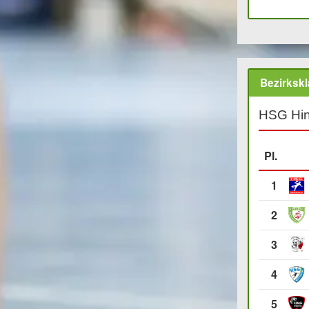
Bezirksk
HSG Hin
Pl.
1
2
3
4
5