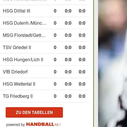
HSG Dilltal III
0
0
:
0
0:0
HSG Dutenh./Münchholzh. IV
0
0
:
0
0:0
MSG Florstadt/Gettenau II
0
0
:
0
0:0
TSV Griedel II
0
0
:
0
0:0
HSG Hungen/Lich II
0
0
:
0
0:0
VfB Driedorf
0
0
:
0
0:0
HSG Wettertal II
0
0
:
0
0:0
TG Friedberg II
0
0
:
0
0:0
ZU DEN TABELLEN
powered by