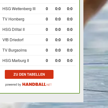
HSG Wettenberg III
0
0
:
0
0:0
TV Homberg
0
0
:
0
0:0
HSG Dilltal II
0
0
:
0
0:0
VfB Driedorf
0
0
:
0
0:0
TV Burgsolms
0
0
:
0
0:0
HSG Marburg II
0
0
:
0
0:0
ZU DEN TABELLEN
powered by