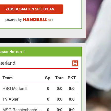
ZUM GESAMTEN SPIELPLAN
powered by
asse Herren 1
terland
Team
Sp.
Tore
PKT
HSG Mörlen II
0
0
:
0
0:0
TV Aßlar
0
0
:
0
0:0
MSG Rechtenbach/Wetzlar II
0
0
:
0
0:0