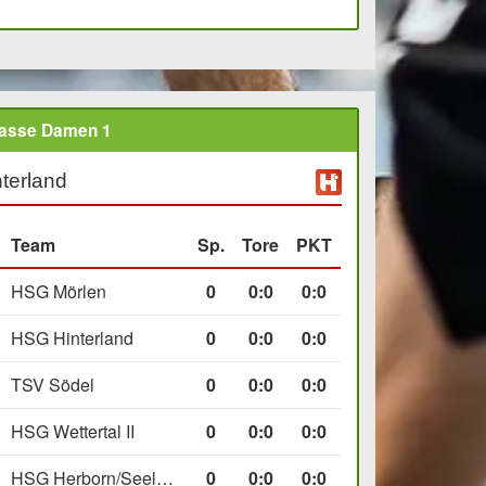
lasse Damen 1
terland
Team
Sp.
Tore
PKT
HSG Mörlen
0
0
:
0
0:0
HSG Hinterland
0
0
:
0
0:0
TSV Södel
0
0
:
0
0:0
HSG Wettertal II
0
0
:
0
0:0
HSG Herborn/Seelbach
0
0
:
0
0:0