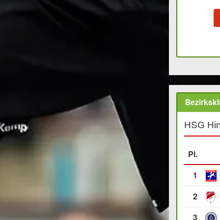
Bezirkskl
HSG Hin
Pl.
1
2
3