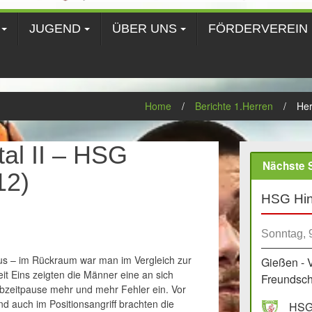
JUGEND
ÜBER UNS
FÖRDERVEREIN
Home
/
Berichte 1.Herren
/
Her
tal II – HSG
Nächste S
12)
HSG Hin
Sonntag, 
 aus – im Rückraum war man im Vergleich zur
Gießen - 
eit Eins zeigten die Männer eine an sich
Freundscha
albzeitpause mehr und mehr Fehler ein. Vor
nd auch im Positionsangriff brachten die
HSG 