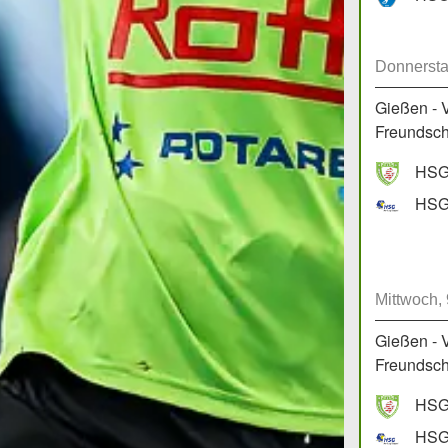
Donnersta
Gießen - 
Freundscha
HSG 
HSG 
Mittwoch,
Gießen - 
Freundscha
HSG 
HSG 