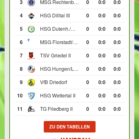
3
MSG Rechtenbach/Wetzlar II
0
0
:
0
0:0
4
HSG Dilltal III
0
0
:
0
0:0
5
HSG Dutenh./Münchholzh. IV
0
0
:
0
0:0
6
MSG Florstadt/Gettenau II
0
0
:
0
0:0
7
TSV Griedel II
0
0
:
0
0:0
8
HSG Hungen/Lich II
0
0
:
0
0:0
9
VfB Driedorf
0
0
:
0
0:0
10
HSG Wettertal II
0
0
:
0
0:0
11
TG Friedberg II
0
0
:
0
0:0
ZU DEN TABELLEN