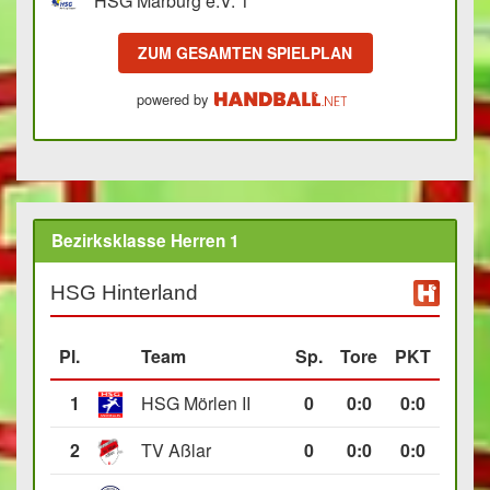
HSG Marburg e.V. 1
ZUM GESAMTEN SPIELPLAN
powered by
Bezirksklasse Herren 1
HSG Hinterland
Pl.
Team
Sp.
Tore
PKT
1
HSG Mörlen II
0
0
:
0
0:0
2
TV Aßlar
0
0
:
0
0:0