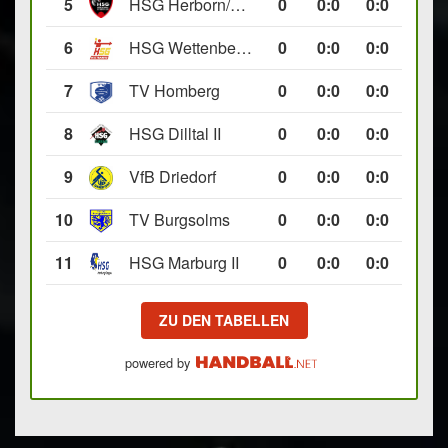
5
HSG Herborn/Seelbach
0
0
:
0
0:0
6
HSG Wettenberg III
0
0
:
0
0:0
7
TV Homberg
0
0
:
0
0:0
8
HSG Dilltal II
0
0
:
0
0:0
9
VfB Driedorf
0
0
:
0
0:0
10
TV Burgsolms
0
0
:
0
0:0
11
HSG Marburg II
0
0
:
0
0:0
ZU DEN TABELLEN
powered by