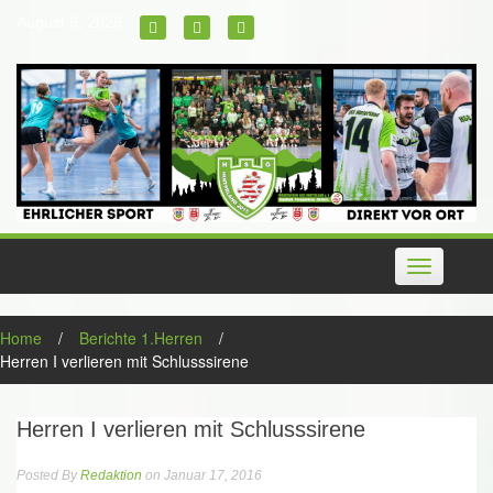
Skip
August 6, 2026
to
content
Toggle
navigation
Home
/
Berichte 1.Herren
/
Herren I verlieren mit Schlusssirene
Herren I verlieren mit Schlusssirene
Posted By
Redaktion
on Januar 17, 2016