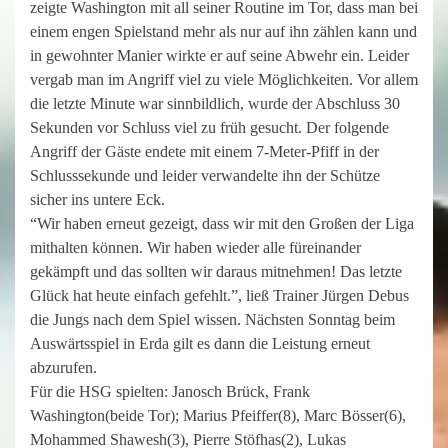
zeigte Washington mit all seiner Routine im Tor, dass man bei
einem engen Spielstand mehr als nur auf ihn zählen kann und
in gewohnter Manier wirkte er auf seine Abwehr ein. Leider
vergab man im Angriff viel zu viele Möglichkeiten. Vor allem
die letzte Minute war sinnbildlich, wurde der Abschluss 30
Sekunden vor Schluss viel zu früh gesucht. Der folgende
Angriff der Gäste endete mit einem 7-Meter-Pfiff in der
Schlusssekunde und leider verwandelte ihn der Schütze
sicher ins untere Eck.
“Wir haben erneut gezeigt, dass wir mit den Großen der Liga
mithalten können. Wir haben wieder alle füreinander
gekämpft und das sollten wir daraus mitnehmen! Das letzte
Glück hat heute einfach gefehlt.”, ließ Trainer Jürgen Debus
die Jungs nach dem Spiel wissen. Nächsten Sonntag beim
Auswärtsspiel in Erda gilt es dann die Leistung erneut
abzurufen.
Für die HSG spielten: Janosch Brück, Frank
Washington(beide Tor); Marius Pfeiffer(8), Marc Bösser(6),
Mohammed Shawesh(3), Pierre Stöfhas(2), Lukas