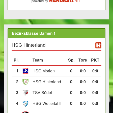
powered by
Bezirksklasse Damen 1
HSG Hinterland
Pl.
Team
Sp.
Tore
PKT
1
HSG Mörlen
0
0
:
0
0:0
2
HSG Hinterland
0
0
:
0
0:0
3
TSV Södel
0
0
:
0
0:0
4
HSG Wettertal II
0
0
:
0
0:0