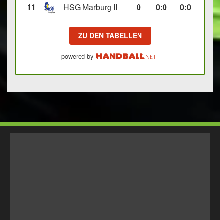
11
HSG Marburg II
0
0
:
0
0:0
ZU DEN TABELLEN
powered by