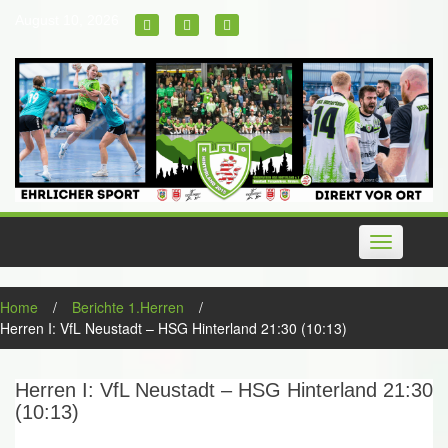
Skip
August 10, 2026
to
content
Toggle
navigation
Home
/
Berichte 1.Herren
/
Herren I: VfL Neustadt – HSG Hinterland 21:30 (10:13)
Herren I: VfL Neustadt – HSG Hinterland 21:30
(10:13)