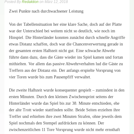
Posted By
Redaktion
on März 12, 2018
Zwei Punkte nach durchwachsener Leistung
Von der Tabellensituation her eine klare Sache, doch auf der Platte
war der Unterschied bei weitem nicht so deutlich, wie noch im
Hinspiel. Die Hinterländer konnten zunächst durch schnelle Angriffe
etwas Distanz schaffen, doch war die Chancenverwertung gerade in
der gesamten ersten Halbzeit nicht gut. Eine schwache Abwehr
führte dann dazu, dass die Gäste wieder ins Spiel kamen und fortan
mithielten. Vor allem das passive Abwehrverhalten lud die Gäste zu
Treffern aus der Distanz ein. Der anfangs erspielte Vorsprung von
vier Toren wurde bis zum Pausenpfiff verwaltet.
Die zweite Halbzeit wurde konsequenter gespielt – zumindest in den
ersten Minuten. Durch den kleinen Zwischensprint seitens der
Hinterländer wurde das Spiel bis zur 38. Minute entschieden, ehe
der alte Trott wieder stattfinden sollte. Beide Seiten erzielten ihre
Treffer und erhielten ihre zwei Minuten Strafen, ohne jeweils dem
Spiel nochmals den Stempel aufdrücken zu können. Der
zwischenzeitlichen 11 Tore Vorsprung wurde nicht mehr ernsthaft