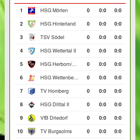
1
HSG Mörlen
0
0
:
0
0:0
2
HSG Hinterland
0
0
:
0
0:0
3
TSV Södel
0
0
:
0
0:0
4
HSG Wettertal II
0
0
:
0
0:0
5
HSG Herborn/Seelbach
0
0
:
0
0:0
6
HSG Wettenberg III
0
0
:
0
0:0
7
TV Homberg
0
0
:
0
0:0
8
HSG Dilltal II
0
0
:
0
0:0
9
VfB Driedorf
0
0
:
0
0:0
10
TV Burgsolms
0
0
:
0
0:0