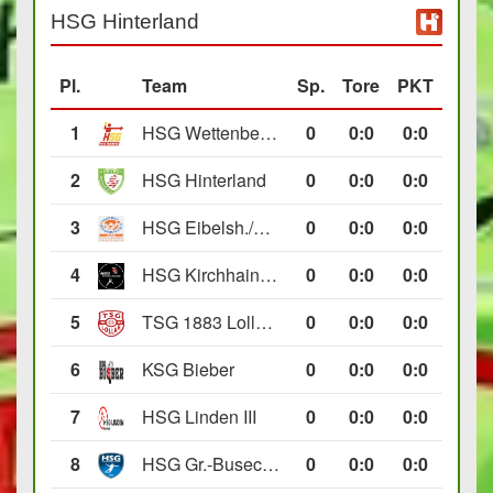
HSG Hinterland
Pl.
Team
Sp.
Tore
PKT
1
HSG Wettenberg III
0
0
:
0
0:0
2
HSG Hinterland
0
0
:
0
0:0
3
HSG Eibelsh./Ewersb. II
0
0
:
0
0:0
4
HSG Kirchhain/Neustadt II
0
0
:
0
0:0
5
TSG 1883 Lollar II
0
0
:
0
0:0
6
KSG Bieber
0
0
:
0
0:0
7
HSG Linden III
0
0
:
0
0:0
8
HSG Gr.-Buseck/Beuern II
0
0
:
0
0:0