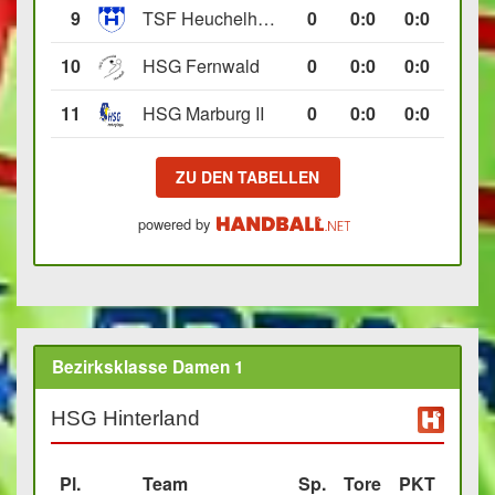
9
TSF Heuchelheim II
0
0
:
0
0:0
10
HSG Fernwald
0
0
:
0
0:0
11
HSG Marburg II
0
0
:
0
0:0
ZU DEN TABELLEN
powered by
Bezirksklasse Damen 1
HSG Hinterland
Pl.
Team
Sp.
Tore
PKT