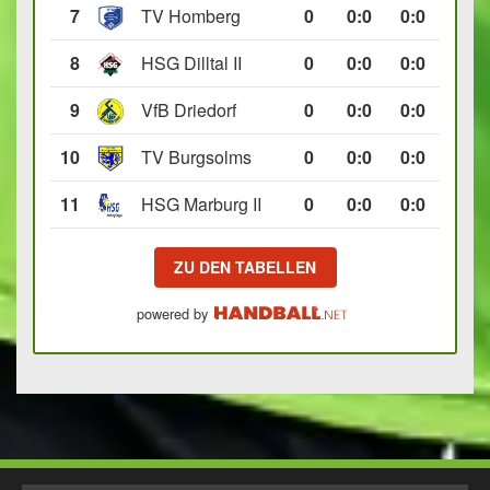
7
TV Homberg
0
0
:
0
0:0
8
HSG Dilltal II
0
0
:
0
0:0
9
VfB Driedorf
0
0
:
0
0:0
10
TV Burgsolms
0
0
:
0
0:0
11
HSG Marburg II
0
0
:
0
0:0
ZU DEN TABELLEN
powered by