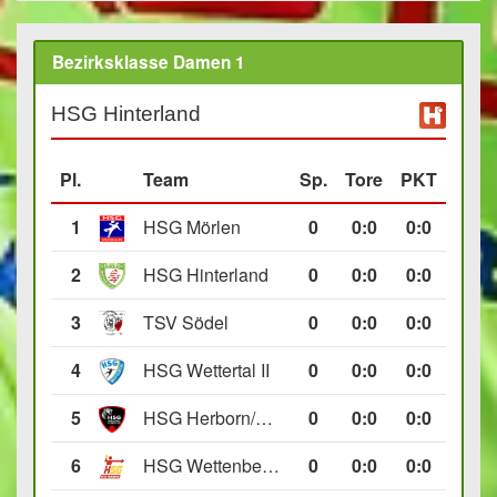
Bezirksklasse Damen 1
HSG Hinterland
Pl.
Team
Sp.
Tore
PKT
1
HSG Mörlen
0
0
:
0
0:0
2
HSG Hinterland
0
0
:
0
0:0
3
TSV Södel
0
0
:
0
0:0
4
HSG Wettertal II
0
0
:
0
0:0
5
HSG Herborn/Seelbach
0
0
:
0
0:0
6
HSG Wettenberg III
0
0
:
0
0:0