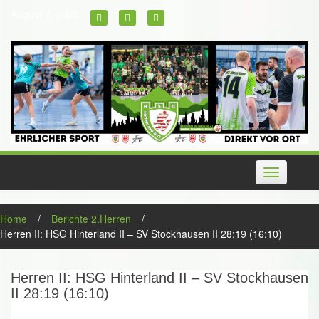
Skip
August 7, 2026
to
content
Toggle
navigation
Home
/
Berichte 2.Herren
/
Herren II: HSG Hinterland II – SV Stockhausen II 28:19 (16:10)
Herren II: HSG Hinterland II – SV Stockhausen
II 28:19 (16:10)