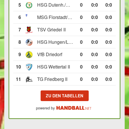
5
HSG Dutenh./Münchholzh. IV
0
0
:
0
0:0
6
MSG Florstadt/Gettenau II
0
0
:
0
0:0
7
TSV Griedel II
0
0
:
0
0:0
8
HSG Hungen/Lich II
0
0
:
0
0:0
9
VfB Driedorf
0
0
:
0
0:0
10
HSG Wettertal II
0
0
:
0
0:0
11
TG Friedberg II
0
0
:
0
0:0
ZU DEN TABELLEN
powered by