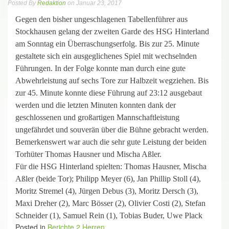
Posted By
Redaktion
on Januar 23, 2017
Gegen den bisher ungeschlagenen Tabellenführer aus
Stockhausen gelang der zweiten Garde des HSG Hinterland
am Sonntag ein Überraschungserfolg. Bis zur 25. Minute
gestaltete sich ein ausgeglichenes Spiel mit wechselnden
Führungen. In der Folge konnte man durch eine gute
Abwehrleistung auf sechs Tore zur Halbzeit wegziehen. Bis
zur 45. Minute konnte diese Führung auf 23:12 ausgebaut
werden und die letzten Minuten konnten dank der
geschlossenen und großartigen Mannschaftleistung
ungefährdet und souverän über die Bühne gebracht werden.
Bemerkenswert war auch die sehr gute Leistung der beiden
Torhüter Thomas Hausner und Mischa Aßler.
Für die HSG Hinterland spielten: Thomas Hausner, Mischa
Aßler (beide Tor); Philipp Meyer (6), Jan Phillip Stoll (4),
Moritz Stremel (4), Jürgen Debus (3), Moritz Dersch (3),
Maxi Dreher (2), Marc Bösser (2), Olivier Costi (2), Stefan
Schneider (1), Samuel Rein (1), Tobias Buder, Uwe Plack
Posted in
Berichte 2.Herren