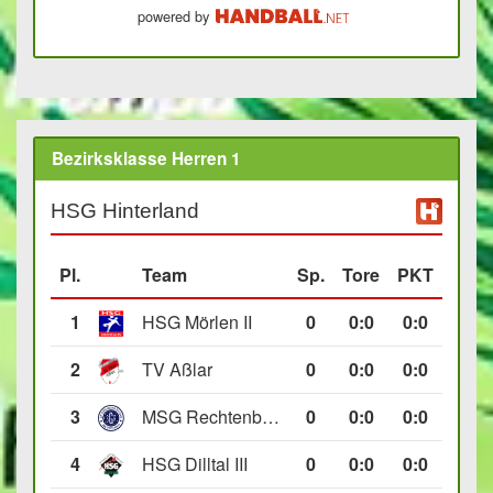
powered by
Bezirksklasse Herren 1
HSG Hinterland
Pl.
Team
Sp.
Tore
PKT
1
HSG Mörlen II
0
0
:
0
0:0
2
TV Aßlar
0
0
:
0
0:0
3
MSG Rechtenbach/Wetzlar II
0
0
:
0
0:0
4
HSG Dilltal III
0
0
:
0
0:0