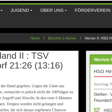
JUGEND
ÜBER UNS
FÖRDERVEREIN
Home
/
Berichte 2.Herren
/
Herren II: HSG Hi
land II : TSV
Nächste S
orf 21:26 (13:16)
HSG Hin
Sonntag, 9
s der Hand gegeben. Gegen die Gäste aus
e, vermochte es jedoch nicht die 100%tigen zu
Gießen - 
 in Angriff und Abwehr. In den erste 6 Minuten
Freundscha
mmen. Tempos wurden nicht gefangen und
HSG 
icher, die sich daraus ergebenen Chancen