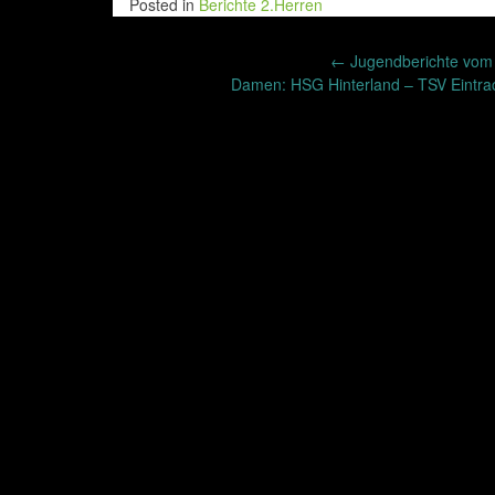
Posted in
Berichte 2.Herren
Post
←
Jugendberichte vom 
Damen: HSG Hinterland – TSV Eintrac
navigation