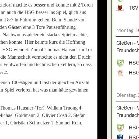
lendorf machte es besser und konnte mit 2 Toren
TSV 
nn auch die HSG besser ins Spiel, glich aus
r mit 8:7 in Führung gehen. Beim Stande von
 den Gästen eine 3 Tore Pausenführung
Montag, 1
s Nachwuchsspieler ein starkes Spiel machte,
Gießen - 
chen konnte. Hier keimte kurz die Hoffnung,
Freundscha
der HSG wendet. Zumal Thomas Hausner im Tor
 die Mannschaft vermochte es nicht den Druck
HSG 
 aus Fehlwürfen und technischen Fehlern, so dass
sste.
ebenen 100%tigen und fast der gleichen Anzahl
in Spiel verloren hat was man hätte gewinnen
Dienstag, 
Gießen - 
 Thomas Hausner (Tor), William Truong 4,
Freundscha
ichael Goldmann 2, Olivier Costi 2, Stefan
er 1, Christian Schmelzer 1, Samuel Rein,
HSG 
HSG