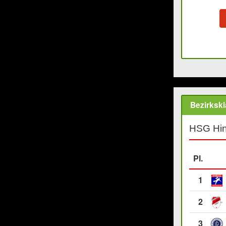
Bezirkskl
HSG Hin
Pl.
1
2
3