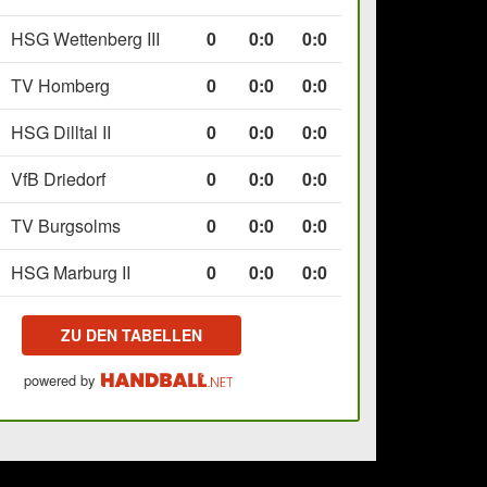
HSG Wettenberg III
0
0
:
0
0:0
TV Homberg
0
0
:
0
0:0
HSG Dilltal II
0
0
:
0
0:0
VfB Driedorf
0
0
:
0
0:0
TV Burgsolms
0
0
:
0
0:0
HSG Marburg II
0
0
:
0
0:0
ZU DEN TABELLEN
powered by