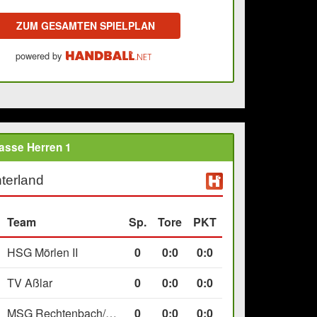
ZUM GESAMTEN SPIELPLAN
powered by
asse Herren 1
terland
Team
Sp.
Tore
PKT
HSG Mörlen II
0
0
:
0
0:0
TV Aßlar
0
0
:
0
0:0
MSG Rechtenbach/Wetzlar II
0
0
:
0
0:0