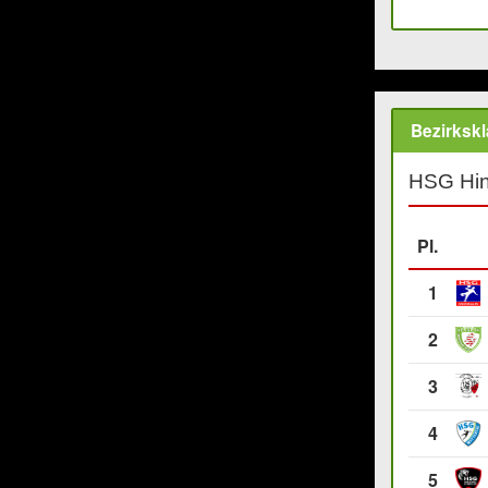
Bezirksk
HSG Hin
Pl.
1
2
3
4
5