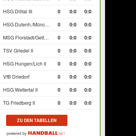
HSG Dilltal III
0
0
:
0
0:0
HSG Dutenh./Münchholzh. IV
0
0
:
0
0:0
MSG Florstadt/Gettenau II
0
0
:
0
0:0
TSV Griedel II
0
0
:
0
0:0
HSG Hungen/Lich II
0
0
:
0
0:0
VfB Driedorf
0
0
:
0
0:0
HSG Wettertal II
0
0
:
0
0:0
TG Friedberg II
0
0
:
0
0:0
ZU DEN TABELLEN
powered by