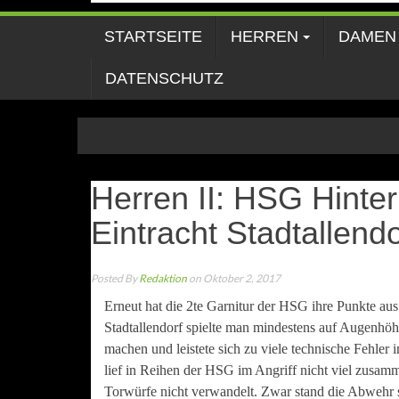
STARTSEITE
HERREN
DAMEN
DATENSCHUTZ
Herren II: HSG Hinter
Eintracht Stadtallend
Posted By
Redaktion
on Oktober 2, 2017
Erneut hat die 2te Garnitur der HSG ihre Punkte au
Stadtallendorf spielte man mindestens auf Augenhöh
machen und leistete sich zu viele technische Fehler
lief in Reihen der HSG im Angriff nicht viel zusa
Torwürfe nicht verwandelt. Zwar stand die Abwehr s