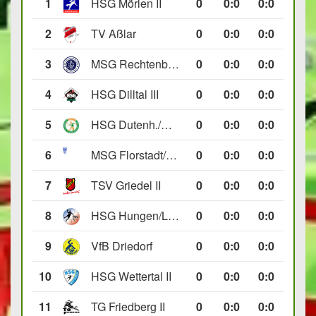
1
HSG Mörlen II
0
0
:
0
0:0
2
TV Aßlar
0
0
:
0
0:0
3
MSG Rechtenbach/Wetzlar II
0
0
:
0
0:0
4
HSG Dilltal III
0
0
:
0
0:0
5
HSG Dutenh./Münchholzh. IV
0
0
:
0
0:0
6
MSG Florstadt/Gettenau II
0
0
:
0
0:0
7
TSV Griedel II
0
0
:
0
0:0
8
HSG Hungen/Lich II
0
0
:
0
0:0
9
VfB Driedorf
0
0
:
0
0:0
10
HSG Wettertal II
0
0
:
0
0:0
11
TG Friedberg II
0
0
:
0
0:0