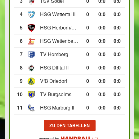
3
TSV Södel
0
0
:
0
0:0
4
HSG Wettertal II
0
0
:
0
0:0
5
HSG Herborn/Seelbach
0
0
:
0
0:0
6
HSG Wettenberg III
0
0
:
0
0:0
7
TV Homberg
0
0
:
0
0:0
8
HSG Dilltal II
0
0
:
0
0:0
9
VfB Driedorf
0
0
:
0
0:0
10
TV Burgsolms
0
0
:
0
0:0
11
HSG Marburg II
0
0
:
0
0:0
ZU DEN TABELLEN
powered by