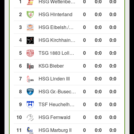
1
HSG Wettenberg III
0
0
:
0
0:0
2
HSG Hinterland
0
0
:
0
0:0
3
HSG Eibelsh./Ewersb. II
0
0
:
0
0:0
4
HSG Kirchhain/Neustadt II
0
0
:
0
0:0
5
TSG 1883 Lollar II
0
0
:
0
0:0
6
KSG Bieber
0
0
:
0
0:0
7
HSG Linden III
0
0
:
0
0:0
8
HSG Gr.-Buseck/Beuern II
0
0
:
0
0:0
9
TSF Heuchelheim II
0
0
:
0
0:0
10
HSG Fernwald
0
0
:
0
0:0
11
HSG Marburg II
0
0
:
0
0:0