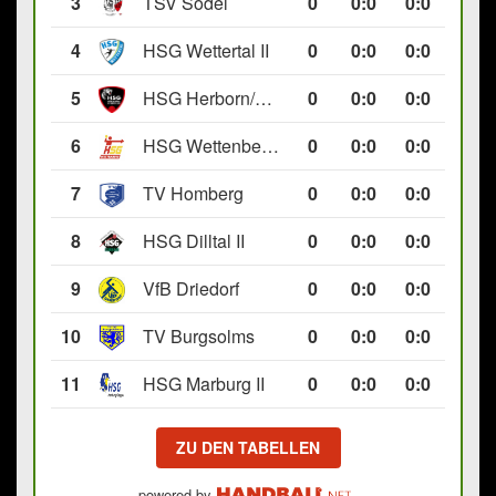
3
TSV Södel
0
0
:
0
0:0
4
HSG Wettertal II
0
0
:
0
0:0
5
HSG Herborn/Seelbach
0
0
:
0
0:0
6
HSG Wettenberg III
0
0
:
0
0:0
7
TV Homberg
0
0
:
0
0:0
8
HSG Dilltal II
0
0
:
0
0:0
9
VfB Driedorf
0
0
:
0
0:0
10
TV Burgsolms
0
0
:
0
0:0
11
HSG Marburg II
0
0
:
0
0:0
ZU DEN TABELLEN
powered by