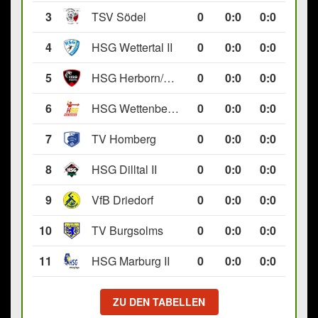
3
TSV Södel
0
0
:
0
0:0
4
HSG Wettertal II
0
0
:
0
0:0
5
HSG Herborn/Seelbach
0
0
:
0
0:0
6
HSG Wettenberg III
0
0
:
0
0:0
7
TV Homberg
0
0
:
0
0:0
8
HSG Dilltal II
0
0
:
0
0:0
9
VfB Driedorf
0
0
:
0
0:0
10
TV Burgsolms
0
0
:
0
0:0
11
HSG Marburg II
0
0
:
0
0:0
ZU DEN TABELLEN