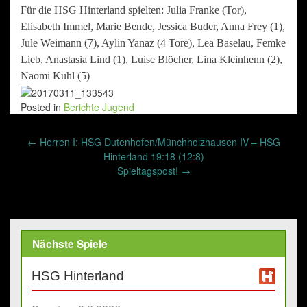
Für die HSG Hinterland spielten: Julia Franke (Tor),
Elisabeth Immel, Marie Bende, Jessica Buder, Anna Frey (1),
Jule Weimann (7), Aylin Yanaz (4 Tore), Lea Baselau, Femke
Lieb, Anastasia Lind (1), Luise Blöcher, Lina Kleinhenn (2),
Naomi Kuhl (5)
Posted in
Berichte Jugend
Post
←
Herren I: HSG Dutenhofen/Münchholzhausen IV – HSG
navigation
Hinterland 19:18 (12:8)
Spieltagspost!
→
Nächste Spiele
HSG Hinterland