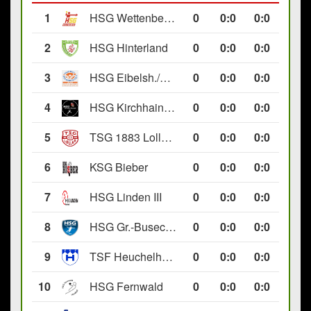
1
HSG Wettenberg III
0
0
:
0
0:0
2
HSG Hinterland
0
0
:
0
0:0
3
HSG Eibelsh./Ewersb. II
0
0
:
0
0:0
4
HSG Kirchhain/Neustadt II
0
0
:
0
0:0
5
TSG 1883 Lollar II
0
0
:
0
0:0
6
KSG Bieber
0
0
:
0
0:0
7
HSG Linden III
0
0
:
0
0:0
8
HSG Gr.-Buseck/Beuern II
0
0
:
0
0:0
9
TSF Heuchelheim II
0
0
:
0
0:0
10
HSG Fernwald
0
0
:
0
0:0