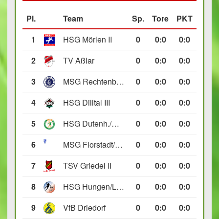
Pl.
Team
Sp.
Tore
PKT
1
HSG Mörlen II
0
0
:
0
0:0
2
TV Aßlar
0
0
:
0
0:0
3
MSG Rechtenbach/Wetzlar II
0
0
:
0
0:0
4
HSG Dilltal III
0
0
:
0
0:0
5
HSG Dutenh./Münchholzh. IV
0
0
:
0
0:0
6
MSG Florstadt/Gettenau II
0
0
:
0
0:0
7
TSV Griedel II
0
0
:
0
0:0
8
HSG Hungen/Lich II
0
0
:
0
0:0
9
VfB Driedorf
0
0
:
0
0:0