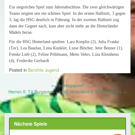
Ein siegreiches Spiel zum Jahresabschluss. Die zwei gleichwärtigen
Teams zeigten uns ein schönes Spiel. In der ersten Halbzeit, 3 gegen
3, lag die HSG deutlich in Führung. In der zweiten Halbzeit zog
dann der Gegner nach, kam aber nicht mehr an die Hinterländer
Mädels heran.
Für die HSG Hinterland spielten: Lara Koeplin (2), Julia Franke
(Tor), Lea Baselau, Lena Kunkler, Luise Blöcher, Jette Benner (1),
Femke Lieb (2), Feline Pöhlmann, Mette Vehrs, Lina Kleinhenn
(4), Frederike Gerhardt
Posted in
Berichte Jugend
Post
←
Spieltagspost!
navigation
Herren II: TV Burgsolms – HSG Hinterland II 27:22 (16:11)
→
Nächste Spiele