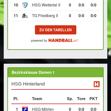
10
HSG Wettertal II
0
0
:
0
0:0
11
TG Friedberg II
0
0
:
0
0:0
ZU DEN TABELLEN
powered by
Bezirksklasse Damen 1
HSG Hinterland
Pl.
Team
Sp.
Tore
PKT
1
HSG Mörlen
0
0
:
0
0:0