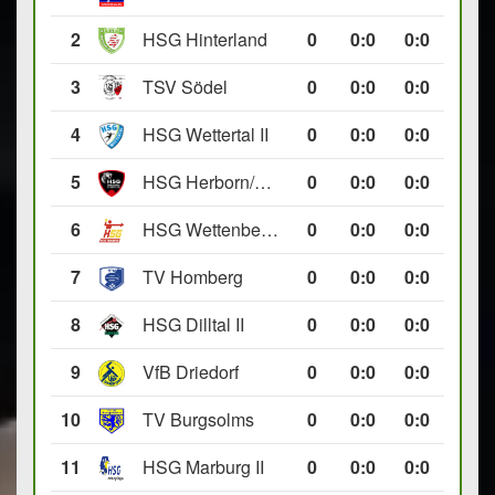
2
HSG Hinterland
0
0
:
0
0:0
3
TSV Södel
0
0
:
0
0:0
4
HSG Wettertal II
0
0
:
0
0:0
5
HSG Herborn/Seelbach
0
0
:
0
0:0
6
HSG Wettenberg III
0
0
:
0
0:0
7
TV Homberg
0
0
:
0
0:0
8
HSG Dilltal II
0
0
:
0
0:0
9
VfB Driedorf
0
0
:
0
0:0
10
TV Burgsolms
0
0
:
0
0:0
11
HSG Marburg II
0
0
:
0
0:0