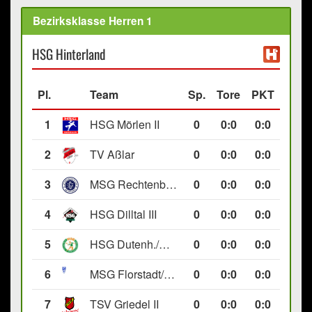
Bezirksklasse Herren 1
HSG Hinterland
Pl.
Team
Sp.
Tore
PKT
1
HSG Mörlen II
0
0
:
0
0:0
2
TV Aßlar
0
0
:
0
0:0
3
MSG Rechtenbach/Wetzlar II
0
0
:
0
0:0
4
HSG Dilltal III
0
0
:
0
0:0
5
HSG Dutenh./Münchholzh. IV
0
0
:
0
0:0
6
MSG Florstadt/Gettenau II
0
0
:
0
0:0
7
TSV Griedel II
0
0
:
0
0:0