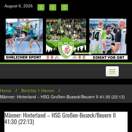
Skip
August 6, 2026
to
content
Toggle
navigation
Home
/
Berichte 1.Herren
/
Männer: Hinterland – HSG Großen-Buseck/Beuern II 41:30 (22:13)
Männer: Hinterland – HSG Großen-Buseck/Beuern II
41:30 (22:13)