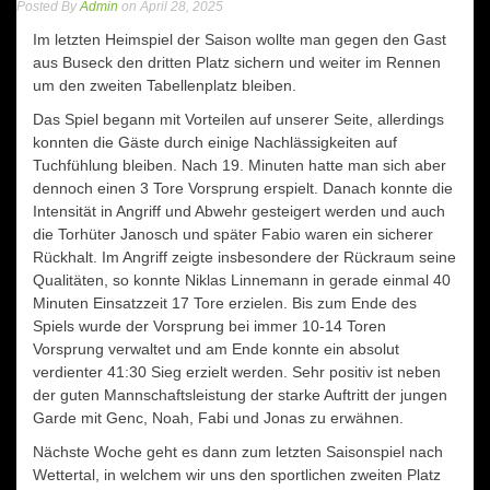
Posted By
Admin
on April 28, 2025
Im letzten Heimspiel der Saison wollte man gegen den Gast
aus Buseck den dritten Platz sichern und weiter im Rennen
um den zweiten Tabellenplatz bleiben.
Das Spiel begann mit Vorteilen auf unserer Seite, allerdings
konnten die Gäste durch einige Nachlässigkeiten auf
Tuchfühlung bleiben. Nach 19. Minuten hatte man sich aber
dennoch einen 3 Tore Vorsprung erspielt. Danach konnte die
Intensität in Angriff und Abwehr gesteigert werden und auch
die Torhüter Janosch und später Fabio waren ein sicherer
Rückhalt. Im Angriff zeigte insbesondere der Rückraum seine
Qualitäten, so konnte Niklas Linnemann in gerade einmal 40
Minuten Einsatzzeit 17 Tore erzielen. Bis zum Ende des
Spiels wurde der Vorsprung bei immer 10-14 Toren
Vorsprung verwaltet und am Ende konnte ein absolut
verdienter 41:30 Sieg erzielt werden. Sehr positiv ist neben
der guten Mannschaftsleistung der starke Auftritt der jungen
Garde mit Genc, Noah, Fabi und Jonas zu erwähnen.
Nächste Woche geht es dann zum letzten Saisonspiel nach
Wettertal, in welchem wir uns den sportlichen zweiten Platz