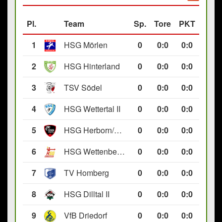
Pl.
Team
Sp.
Tore
PKT
1
HSG Mörlen
0
0
:
0
0:0
2
HSG Hinterland
0
0
:
0
0:0
3
TSV Södel
0
0
:
0
0:0
4
HSG Wettertal II
0
0
:
0
0:0
5
HSG Herborn/Seelbach
0
0
:
0
0:0
6
HSG Wettenberg III
0
0
:
0
0:0
7
TV Homberg
0
0
:
0
0:0
8
HSG Dilltal II
0
0
:
0
0:0
9
VfB Driedorf
0
0
:
0
0:0