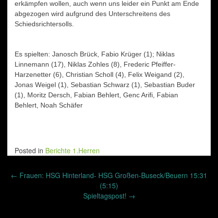
erkämpfen wollen, auch wenn uns leider ein Punkt am Ende
abgezogen wird aufgrund des Unterschreitens des
Schiedsrichtersolls.
Es spielten: Janosch Brück, Fabio Krüger (1); Niklas
Linnemann (17), Niklas Zohles (8), Frederic Pfeiffer-
Harzenetter (6), Christian Scholl (4), Felix Weigand (2),
Jonas Weigel (1), Sebastian Schwarz (1), Sebastian Buder
(1), Moritz Dersch, Fabian Behlert, Genc Arifi, Fabian
Behlert, Noah Schäfer
Posted in
Berichte 1.Herren
Post
←
Frauen: HSG Hinterland- HSG Großen-Buseck/Beuern 15:31
navigation
(5:15)
Spieltagspost!
→