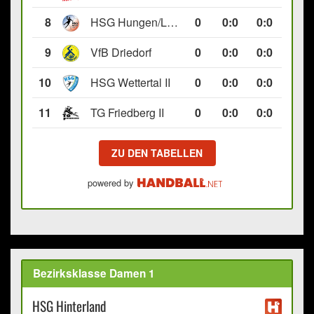
8
HSG Hungen/Lich II
0
0
:
0
0:0
9
VfB Driedorf
0
0
:
0
0:0
10
HSG Wettertal II
0
0
:
0
0:0
11
TG Friedberg II
0
0
:
0
0:0
ZU DEN TABELLEN
powered by
Bezirksklasse Damen 1
HSG Hinterland