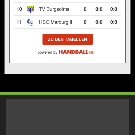
10
TV Burgsolms
0
0
:
0
0:0
11
HSG Marburg II
0
0
:
0
0:0
ZU DEN TABELLEN
powered by