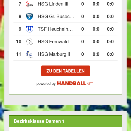
7
HSG Linden III
0
0
:
0
0:0
8
HSG Gr.-Buseck/Beuern II
0
0
:
0
0:0
9
TSF Heuchelheim II
0
0
:
0
0:0
10
HSG Fernwald
0
0
:
0
0:0
11
HSG Marburg II
0
0
:
0
0:0
ZU DEN TABELLEN
powered by
Bezirksklasse Damen 1