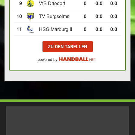
9
VfB Driedorf
0
0
:
0
0:0
10
TV Burgsolms
0
0
:
0
0:0
11
HSG Marburg II
0
0
:
0
0:0
ZU DEN TABELLEN
powered by