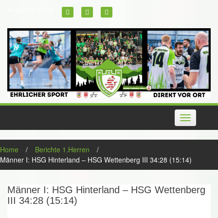
Skip
August 9, 2026
to
content
Toggle
navigation
Home
/
Berichte 1.Herren
/
Männer I: HSG Hinterland – HSG Wettenberg III 34:28 (15:14)
Männer I: HSG Hinterland – HSG Wettenberg
III 34:28 (15:14)