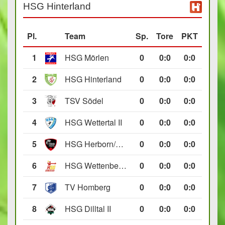
HSG Hinterland
Pl.
Team
Sp.
Tore
PKT
1
HSG Mörlen
0
0
:
0
0:0
2
HSG Hinterland
0
0
:
0
0:0
3
TSV Södel
0
0
:
0
0:0
4
HSG Wettertal II
0
0
:
0
0:0
5
HSG Herborn/Seelbach
0
0
:
0
0:0
6
HSG Wettenberg III
0
0
:
0
0:0
7
TV Homberg
0
0
:
0
0:0
8
HSG Dilltal II
0
0
:
0
0:0