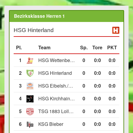
Bezirksklasse Herren 1
HSG Hinterland
Pl.
Team
Sp.
Tore
PKT
1
HSG Wettenberg III
0
0
:
0
0:0
2
HSG Hinterland
0
0
:
0
0:0
3
HSG Eibelsh./Ewersb. II
0
0
:
0
0:0
4
HSG Kirchhain/Neustadt II
0
0
:
0
0:0
5
TSG 1883 Lollar II
0
0
:
0
0:0
6
KSG Bieber
0
0
:
0
0:0