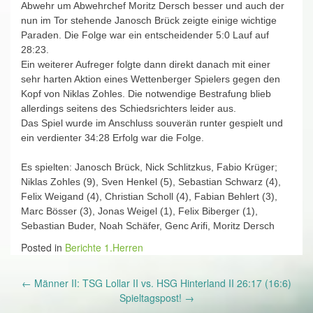
Abwehr um Abwehrchef Moritz Dersch besser und auch der
nun im Tor stehende Janosch Brück zeigte einige wichtige
Paraden. Die Folge war ein entscheidender 5:0 Lauf auf
28:23.
Ein weiterer Aufreger folgte dann direkt danach mit einer
sehr harten Aktion eines Wettenberger Spielers gegen den
Kopf von Niklas Zohles. Die notwendige Bestrafung blieb
allerdings seitens des Schiedsrichters leider aus.
Das Spiel wurde im Anschluss souverän runter gespielt und
ein verdienter 34:28 Erfolg war die Folge.
Es spielten: Janosch Brück, Nick Schlitzkus, Fabio Krüger;
Niklas Zohles (9), Sven Henkel (5), Sebastian Schwarz (4),
Felix Weigand (4), Christian Scholl (4), Fabian Behlert (3),
Marc Bösser (3), Jonas Weigel (1), Felix Biberger (1),
Sebastian Buder, Noah Schäfer, Genc Arifi, Moritz Dersch
Posted in
Berichte 1.Herren
Post
←
Männer II: TSG Lollar II vs. HSG Hinterland II 26:17 (16:6)
navigation
Spieltagspost!
→