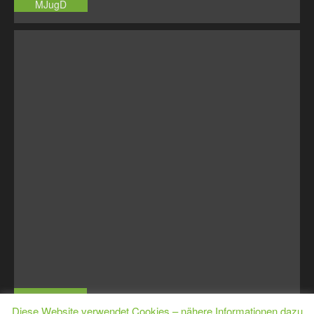
MJugD
MJugE
Diese Website verwendet Cookies – nähere Informationen dazu