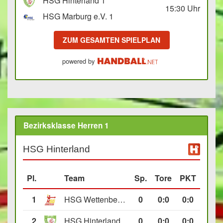
HSG Hinterland 1
15:30
Uhr
HSG Marburg e.V. 1
ZUM GESAMTEN SPIELPLAN
powered by
Bezirksklasse Herren 1
HSG Hinterland
Pl.
Team
Sp.
Tore
PKT
1
HSG Wettenberg III
0
0
:
0
0:0
2
HSG Hinterland
0
0
:
0
0:0