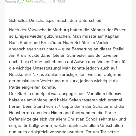
Posted By
Admin
on Oktober 5, 2025
Schnelles Umschaltspiel macht den Unterschied
Nach der Vorwoche in Marburg hatten die Männer der Ersten
so Einiges wieder gutzumachen. Man musste auf Kapitän
Basti Buder und Kreisläufer Noah Schäfer im Vorfeld
angeschlagen verzichten – gute Besserung an dieser Stelle!
Am Kreis rückte daher Stefan Schneider aus der Zweiten
nach. Luis Grebe half ebenso auf Außen aus. Vielen Dank für
die wichtige Unterstützung! Man konnte jedoch auch auf
Rückkehrer Niklas Zohles zurückgreifen, welcher aufgrund
der muskulären Verletzung nur kurz, jedoch wichtig in die
Partie eingreifen konnte.
Der Start in das Spiel war ausgeglichen. Vor allem offensiv
hakte es am Anfang und beide Seiten tasteten sich erstmal
heran. Beim Stand von 7:7 kippte dann der Schalter und die
Hausherren aus dem Hinterland übernahmen die Partie.
Defensiv zeigte sich vor allem Christian Scholl sehr stark und
sorgte für Ballgewinne, welche dank schnellem Umschalten
nun auch erfolgreich verwertet wurden. Tor um Tor setzte