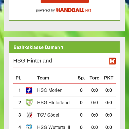
powered by
Bezirksklasse Damen 1
HSG Hinterland
Pl.
Team
Sp.
Tore
PKT
1
HSG Mörlen
0
0
:
0
0:0
2
HSG Hinterland
0
0
:
0
0:0
3
TSV Södel
0
0
:
0
0:0
4
HSG Wettertal II
0
0
:
0
0:0