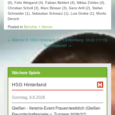
(6), Felix Weigand (4), Fabian Behlert (4), Niklas Zohles (4),
Christian Scholl (3), Marc Bösser (3), Genc Arifi (2), Stefan
Schneider (1), Sebastian Schwarz (1), Luis Grebe (1), Moritz
Dersch
Posted in
Berichte 1.Herren
Post
←
Männer II: HSG Hinterland II – TV Homberg 33:22 (17:13)
navigation
Spieltagspost!
→
Nächste Spiele
HSG Hinterland
Sonntag, 9.8.2026
Gießen - Vereins-Event Frauen/weiblich (Gießen
Freundschaftsspiele u. Turniere 2026/27)