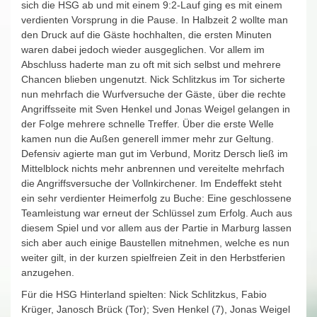
sich die HSG ab und mit einem 9:2-Lauf ging es mit einem
verdienten Vorsprung in die Pause. In Halbzeit 2 wollte man
den Druck auf die Gäste hochhalten, die ersten Minuten
waren dabei jedoch wieder ausgeglichen. Vor allem im
Abschluss haderte man zu oft mit sich selbst und mehrere
Chancen blieben ungenutzt. Nick Schlitzkus im Tor sicherte
nun mehrfach die Wurfversuche der Gäste, über die rechte
Angriffsseite mit Sven Henkel und Jonas Weigel gelangen in
der Folge mehrere schnelle Treffer. Über die erste Welle
kamen nun die Außen generell immer mehr zur Geltung.
Defensiv agierte man gut im Verbund, Moritz Dersch ließ im
Mittelblock nichts mehr anbrennen und vereitelte mehrfach
die Angriffsversuche der Vollnkirchener. Im Endeffekt steht
ein sehr verdienter Heimerfolg zu Buche: Eine geschlossene
Teamleistung war erneut der Schlüssel zum Erfolg. Auch aus
diesem Spiel und vor allem aus der Partie in Marburg lassen
sich aber auch einige Baustellen mitnehmen, welche es nun
weiter gilt, in der kurzen spielfreien Zeit in den Herbstferien
anzugehen.
Für die HSG Hinterland spielten: Nick Schlitzkus, Fabio
Krüger, Janosch Brück (Tor); Sven Henkel (7), Jonas Weigel