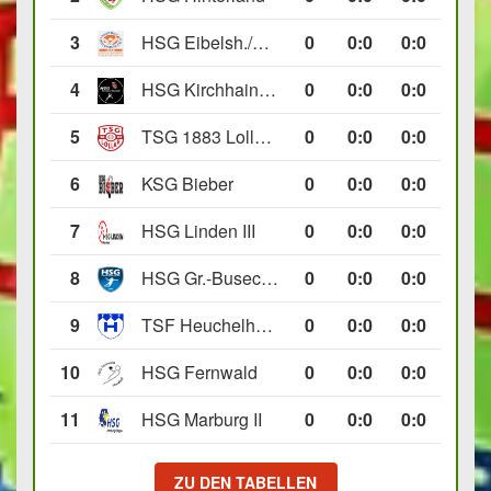
3
HSG Eibelsh./Ewersb. II
0
0
:
0
0:0
4
HSG Kirchhain/Neustadt II
0
0
:
0
0:0
5
TSG 1883 Lollar II
0
0
:
0
0:0
6
KSG Bieber
0
0
:
0
0:0
7
HSG Linden III
0
0
:
0
0:0
8
HSG Gr.-Buseck/Beuern II
0
0
:
0
0:0
9
TSF Heuchelheim II
0
0
:
0
0:0
10
HSG Fernwald
0
0
:
0
0:0
11
HSG Marburg II
0
0
:
0
0:0
ZU DEN TABELLEN