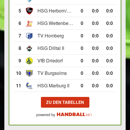
5
HSG Herborn/Seelbach
0
0
:
0
0:0
6
HSG Wettenberg III
0
0
:
0
0:0
7
TV Homberg
0
0
:
0
0:0
8
HSG Dilltal II
0
0
:
0
0:0
9
VfB Driedorf
0
0
:
0
0:0
10
TV Burgsolms
0
0
:
0
0:0
11
HSG Marburg II
0
0
:
0
0:0
ZU DEN TABELLEN
powered by