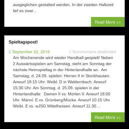
ausgeglichen gestalted werden. In der zweiten Halbzeit
lief es zwar…
Read More >>
Spieltagspost!
für
September 22, 2016
Kommentare deaktiviert
Spielta
Am Wochenende wird wieder Handball gespielt! Neben
2 Auswärtsspielen am Samstag, steht am Sonntag der
nächste Heimspieltag in der Hinterlandhalle an. Am
Samstag, d. 24.09. spielen: Herren II in Stockhausen.
Anwurf 18:15 Uhr. Weibl. D in Waldernbach. Anwurf
15:30 Uhr. Am Sonntag, d. 25.09. spielen in der
Hinterlandhalle: Damen II vs. Mörlen II. Anwurf 18:00
Uhr. Männl. E vs. Grünberg/Mücke. Anwurf 10:15 Uhr.
Weibl. E vs. wJSG Mittelhessen. Anwurf 11:30…
Read More >>