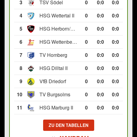
3
TSV Södel
0
0
:
0
0:0
4
HSG Wettertal II
0
0
:
0
0:0
5
HSG Herborn/Seelbach
0
0
:
0
0:0
6
HSG Wettenberg III
0
0
:
0
0:0
7
TV Homberg
0
0
:
0
0:0
8
HSG Dilltal II
0
0
:
0
0:0
9
VfB Driedorf
0
0
:
0
0:0
10
TV Burgsolms
0
0
:
0
0:0
11
HSG Marburg II
0
0
:
0
0:0
ZU DEN TABELLEN