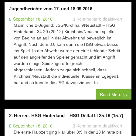
Jugendberichte vom 17. und 18.09.2016
für
September 18, 2016
Kommentare deaktiviert
Jugend
Männliche B-Jugend: JSG/Kirchhain/Neustadt – HSG
vom
Hinterland 34:20 (20:12) Kirchhain/Neustadt spielte
17.
von Beginn an agil in der Abwehr und beweglich im
und
Angriff. Nach dem 3:0 kam dann die HSG etwas besser
18.09.
ins Spiel. In der Abwehr wurde der eine fehlende Schritt
auf den angreifenden Spieler gemacht und im Angriff
wurden einige Spielzüge erfolgreich
abgeschlossen. Jedoch zeigte sich schnell, dass
Kirchhain/Neustadt die individuelle Klasse im 1gegen1
hat und so konnte die JSG davon ziehen. In…
Read More >>
2. Herren: HSG Hinterland – HSG Dilltal lll 25:18 (15:7)
für
September 18, 2016
Kommentare deaktiviert
2.
Die erste Halbzeit ging klar über 3:9 in der 13 Minute bis