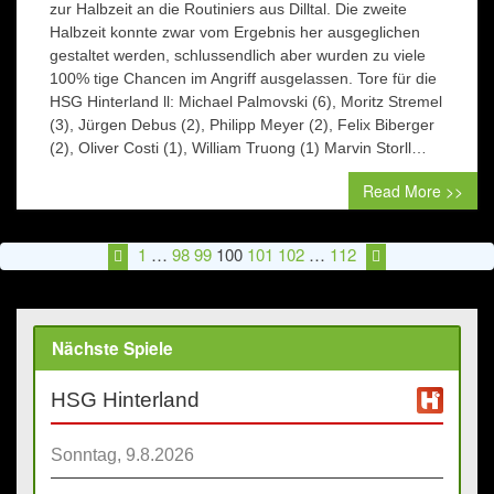
Herren
zur Halbzeit an die Routiniers aus Dilltal. Die zweite
Hinterl
Halbzeit konnte zwar vom Ergebnis her ausgeglichen
–
gestaltet werden, schlussendlich aber wurden zu viele
HSG
100% tige Chancen im Angriff ausgelassen. Tore für die
Dilltal
HSG Hinterland ll: Michael Palmovski (6), Moritz Stremel
lll
(3), Jürgen Debus (2), Philipp Meyer (2), Felix Biberger
25:18
(2), Oliver Costi (1), William Truong (1) Marvin Storll…
(15:7)
Read More >>
1
…
98
99
100
101
102
…
112
Nächste Spiele
HSG Hinterland
Sonntag, 9.8.2026