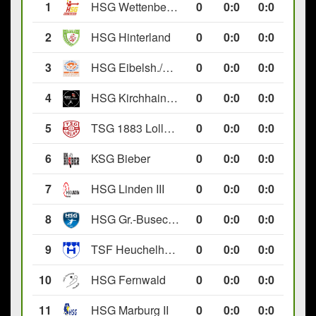
1
HSG Wettenberg III
0
0
:
0
0:0
2
HSG Hinterland
0
0
:
0
0:0
3
HSG Eibelsh./Ewersb. II
0
0
:
0
0:0
4
HSG Kirchhain/Neustadt II
0
0
:
0
0:0
5
TSG 1883 Lollar II
0
0
:
0
0:0
6
KSG Bieber
0
0
:
0
0:0
7
HSG Linden III
0
0
:
0
0:0
8
HSG Gr.-Buseck/Beuern II
0
0
:
0
0:0
9
TSF Heuchelheim II
0
0
:
0
0:0
10
HSG Fernwald
0
0
:
0
0:0
11
HSG Marburg II
0
0
:
0
0:0