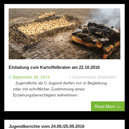
Einladung zum Kartoffelbraten am 22.10.2016
für
September 28, 2016
Kommentare deaktiviert
Einlad
Jugendliche ab C-Jugend dürfen nur in Begleitung
zum
oder mit schriftlicher Zustimmung eines
Kartoff
Erziehungsberechtigten teilnehmen.
am
Read More >>
22.10.
Jugendberichte vom 24.09./25.09.2016