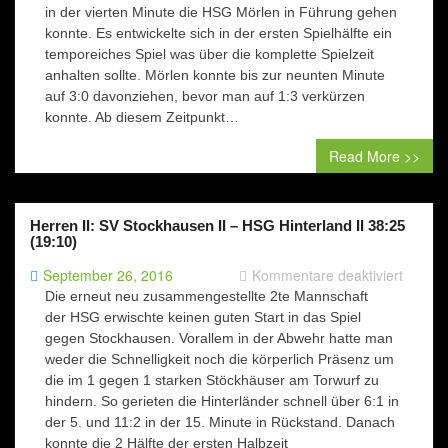
II
in der vierten Minute die HSG Mörlen in Führung gehen
–
konnte. Es entwickelte sich in der ersten Spielhälfte ein
HSG
temporeiches Spiel was über die komplette Spielzeit
Mörlen
anhalten sollte. Mörlen konnte bis zur neunten Minute
II
auf 3:0 davonziehen, bevor man auf 1:3 verkürzen
11:18
konnte. Ab diesem Zeitpunkt…
(5:8)
Read More >>
Herren II: SV Stockhausen II – HSG Hinterland II 38:25
(19:10)
für
September 26, 2016
Kommentare deaktiviert
Herren
Die erneut neu zusammengestellte 2te Mannschaft
II: SV
der HSG erwischte keinen guten Start in das Spiel
Stockh
gegen Stockhausen. Vorallem in der Abwehr hatte man
II –
weder die Schnelligkeit noch die körperlich Präsenz um
HSG Hi
die im 1 gegen 1 starken Stöckhäuser am Torwurf zu
II
hindern. So gerieten die Hinterländer schnell über 6:1 in
38:25
der 5. und 11:2 in der 15. Minute in Rückstand. Danach
(19:10)
konnte die 2 Hälfte der ersten Halbzeit