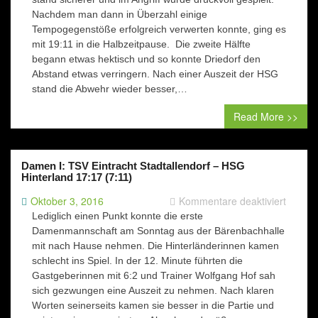
Nachdem man dann in Überzahl einige
Tempogegenstöße erfolgreich verwerten konnte, ging es
mit 19:11 in die Halbzeitpause. Die zweite Hälfte
begann etwas hektisch und so konnte Driedorf den
Abstand etwas verringern. Nach einer Auszeit der HSG
stand die Abwehr wieder besser,…
Read More >>
Damen I: TSV Eintracht Stadtallendorf – HSG
Hinterland 17:17 (7:11)
für
Oktober 3, 2016
Kommentare deaktiviert
Damen
Lediglich einen Punkt konnte die erste
I:
Damenmannschaft am Sonntag aus der Bärenbachhalle
TSV
mit nach Hause nehmen. Die Hinterländerinnen kamen
Eintrac
schlecht ins Spiel. In der 12. Minute führten die
Stadtal
Gastgeberinnen mit 6:2 und Trainer Wolfgang Hof sah
–
sich gezwungen eine Auszeit zu nehmen. Nach klaren
HSG
Worten seinerseits kamen sie besser in die Partie und