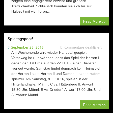
Hinterl
zeigten eine engagiertere Abwehr und größere
17:17
Treffsicherheit. Schließlich konnten sie sich bis zur
(7:11)
Halbzeit mit vier Toren…
Read More >>
Spieltagspost!
für
September 28, 2016
Kommentare deaktiviert
Spielta
Am Wochenende wird wieder Handball gespielt!
Vorneweg ist zu erwähnen, dass das Spiel der Herren I
gegen den TV Erda auf den 22.11.16, einen Dienstag,
verlegt wurde. Samstag findet demnach kein Heimspiel
der Herren I statt! Herren II und Damen II haben zudem
spielfrei. Am Samstag, d. 1.10.16, spielen in der
Hinterlandhalle: Männl. C vs. Hüttenberg II. Anwurf
15:30 Uhr. Männl. B vs. Driedorf. Anwurf 17:00 Uhr. Und
Auswärts: Männl….
Read More >>