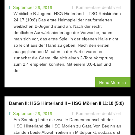
für
September 26, 2016
Kommentare deaktiviert
Jugend
Weibliche B-Jugend: HSG Hinterland – TSG Reiskirchen
vom
24:17 (10:8) Das erste Heimspiel der neuformierten
24.09.
weiblichen B-Jugend stand an. Nach der recht
deutlichen Auswärtsniederlage der Vorwoche, nahm
man sich vor, das erste Spiel in der eigenen Halle nicht
so leicht aus der Hand zu geben. Nach den ersten,
ausgeglichenen Minuten in der Partie waren es
zunächst die Gäste, die sich einen 2-Tore Vorsprung
zum 2:4 erspielen konnten. Mit einem 3:0-Lauf und
der…
Read More >>
Damen II: HSG Hinterland II – HSG Mörlen II 11:18 (5:8)
für
September 26, 2016
Kommentare deaktiviert
Damen
Am Sonntag hatte die zweite Damenmannschaft der
II: HSG
HSG Hinterland die HSG Mörlen zu Gast. Von Beginn an
Hinterl
standen beide Abwehrreihen im Mittelpunkt, sodass erst