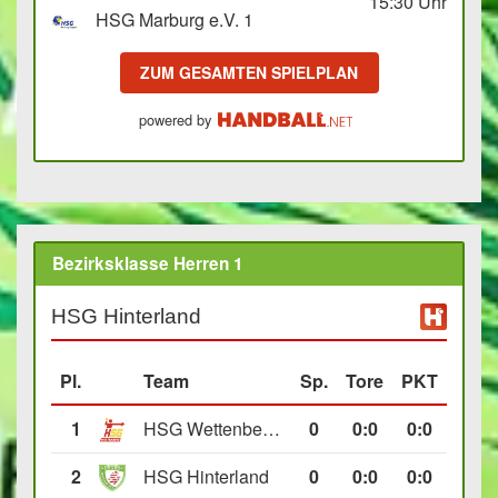
15:30
Uhr
HSG Marburg e.V. 1
ZUM GESAMTEN SPIELPLAN
powered by
Bezirksklasse Herren 1
HSG Hinterland
Pl.
Team
Sp.
Tore
PKT
1
HSG Wettenberg III
0
0
:
0
0:0
2
HSG Hinterland
0
0
:
0
0:0