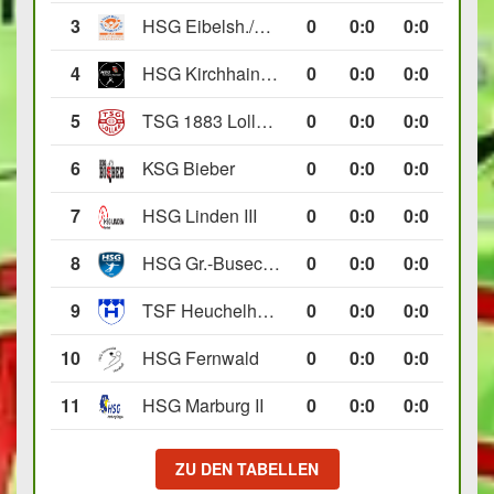
3
HSG Eibelsh./Ewersb. II
0
0
:
0
0:0
4
HSG Kirchhain/Neustadt II
0
0
:
0
0:0
5
TSG 1883 Lollar II
0
0
:
0
0:0
6
KSG Bieber
0
0
:
0
0:0
7
HSG Linden III
0
0
:
0
0:0
8
HSG Gr.-Buseck/Beuern II
0
0
:
0
0:0
9
TSF Heuchelheim II
0
0
:
0
0:0
10
HSG Fernwald
0
0
:
0
0:0
11
HSG Marburg II
0
0
:
0
0:0
ZU DEN TABELLEN