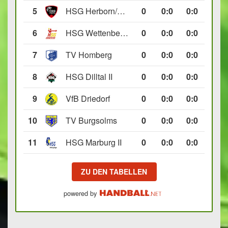
5
HSG Herborn/Seelbach
0
0
:
0
0:0
6
HSG Wettenberg III
0
0
:
0
0:0
7
TV Homberg
0
0
:
0
0:0
8
HSG Dilltal II
0
0
:
0
0:0
9
VfB Driedorf
0
0
:
0
0:0
10
TV Burgsolms
0
0
:
0
0:0
11
HSG Marburg II
0
0
:
0
0:0
ZU DEN TABELLEN
powered by