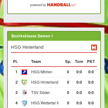
powered by
Bezirksklasse Damen 1
HSG Hinterland
Pl.
Team
Sp.
Tore
PKT
1
HSG Mörlen
0
0
:
0
0:0
2
HSG Hinterland
0
0
:
0
0:0
3
TSV Södel
0
0
:
0
0:0
4
HSG Wettertal II
0
0
:
0
0:0