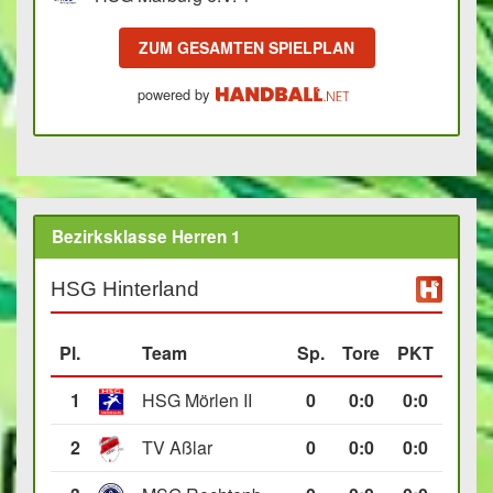
ZUM GESAMTEN SPIELPLAN
powered by
Bezirksklasse Herren 1
HSG Hinterland
Pl.
Team
Sp.
Tore
PKT
1
HSG Mörlen II
0
0
:
0
0:0
2
TV Aßlar
0
0
:
0
0:0