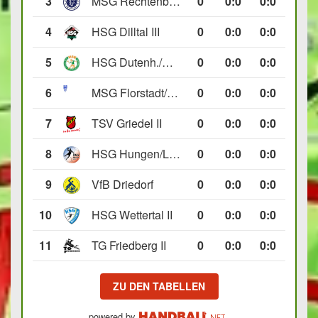
3
MSG Rechtenbach/Wetzlar II
0
0
:
0
0:0
4
HSG Dilltal III
0
0
:
0
0:0
5
HSG Dutenh./Münchholzh. IV
0
0
:
0
0:0
6
MSG Florstadt/Gettenau II
0
0
:
0
0:0
7
TSV Griedel II
0
0
:
0
0:0
8
HSG Hungen/Lich II
0
0
:
0
0:0
9
VfB Driedorf
0
0
:
0
0:0
10
HSG Wettertal II
0
0
:
0
0:0
11
TG Friedberg II
0
0
:
0
0:0
ZU DEN TABELLEN
powered by