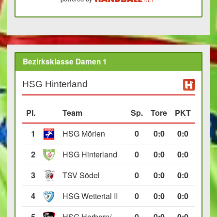
Bezirksklasse Damen 1
HSG Hinterland
Pl.
Team
Sp.
Tore
PKT
1
HSG Mörlen
0
0
:
0
0:0
2
HSG Hinterland
0
0
:
0
0:0
3
TSV Södel
0
0
:
0
0:0
4
HSG Wettertal II
0
0
:
0
0:0
5
HSG Herborn/Seelbach
0
0
:
0
0:0