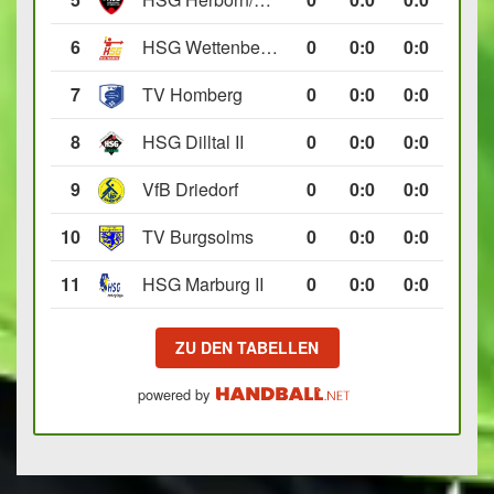
6
HSG Wettenberg III
0
0
:
0
0:0
7
TV Homberg
0
0
:
0
0:0
8
HSG Dilltal II
0
0
:
0
0:0
9
VfB Driedorf
0
0
:
0
0:0
10
TV Burgsolms
0
0
:
0
0:0
11
HSG Marburg II
0
0
:
0
0:0
ZU DEN TABELLEN
powered by