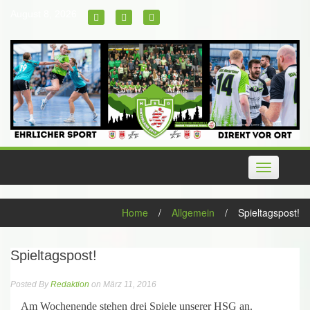
Skip
August 8, 2026
to
content
Toggle
navigation
Home
/
Allgemein
/
Spieltagspost!
Spieltagspost!
Posted By
Redaktion
on März 11, 2016
Am Wochenende stehen drei Spiele unserer HSG an.