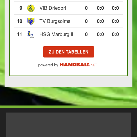
9
VfB Driedorf
0
0
:
0
0:0
10
TV Burgsolms
0
0
:
0
0:0
11
HSG Marburg II
0
0
:
0
0:0
ZU DEN TABELLEN
powered by