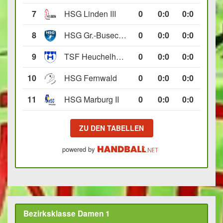
7
HSG Linden III
0
0
:
0
0:0
8
HSG Gr.-Buseck/Beuern II
0
0
:
0
0:0
9
TSF Heuchelheim II
0
0
:
0
0:0
10
HSG Fernwald
0
0
:
0
0:0
11
HSG Marburg II
0
0
:
0
0:0
ZU DEN TABELLEN
powered by
Bezirksklasse Damen 1