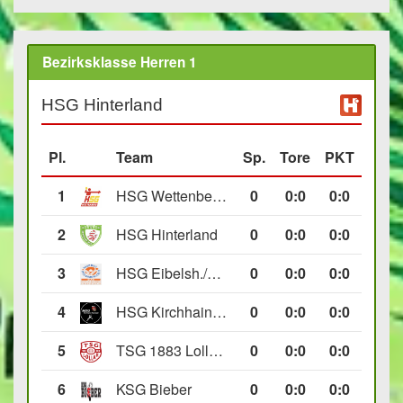
Bezirksklasse Herren 1
HSG Hinterland
Pl.
Team
Sp.
Tore
PKT
1
HSG Wettenberg III
0
0
:
0
0:0
2
HSG Hinterland
0
0
:
0
0:0
3
HSG Eibelsh./Ewersb. II
0
0
:
0
0:0
4
HSG Kirchhain/Neustadt II
0
0
:
0
0:0
5
TSG 1883 Lollar II
0
0
:
0
0:0
6
KSG Bieber
0
0
:
0
0:0