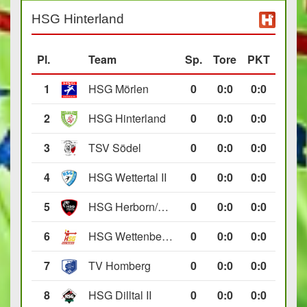
HSG Hinterland
Pl.
Team
Sp.
Tore
PKT
1
HSG Mörlen
0
0
:
0
0:0
2
HSG Hinterland
0
0
:
0
0:0
3
TSV Södel
0
0
:
0
0:0
4
HSG Wettertal II
0
0
:
0
0:0
5
HSG Herborn/Seelbach
0
0
:
0
0:0
6
HSG Wettenberg III
0
0
:
0
0:0
7
TV Homberg
0
0
:
0
0:0
8
HSG Dilltal II
0
0
:
0
0:0