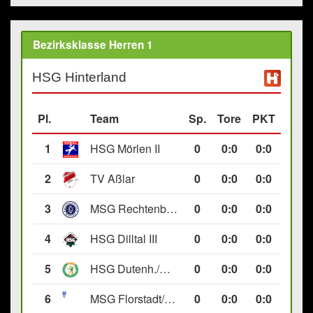
Bezirksklasse Herren 1
HSG Hinterland
Pl.
Team
Sp.
Tore
PKT
1
HSG Mörlen II
0
0
:
0
0:0
2
TV Aßlar
0
0
:
0
0:0
3
MSG Rechtenbach/Wetzlar II
0
0
:
0
0:0
4
HSG Dilltal III
0
0
:
0
0:0
5
HSG Dutenh./Münchholzh. IV
0
0
:
0
0:0
6
MSG Florstadt/Gettenau II
0
0
:
0
0:0