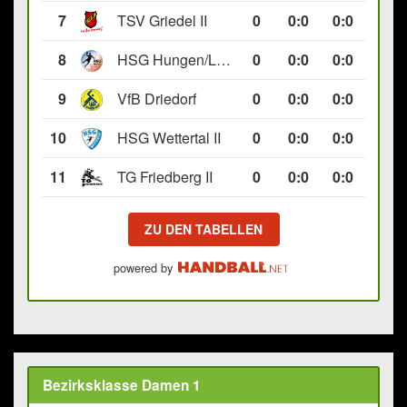
7
TSV Griedel II
0
0
:
0
0:0
8
HSG Hungen/Lich II
0
0
:
0
0:0
9
VfB Driedorf
0
0
:
0
0:0
10
HSG Wettertal II
0
0
:
0
0:0
11
TG Friedberg II
0
0
:
0
0:0
ZU DEN TABELLEN
powered by
Bezirksklasse Damen 1