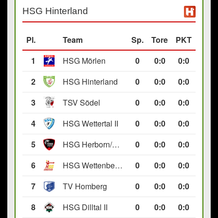
HSG Hinterland
Pl.
Team
Sp.
Tore
PKT
1
HSG Mörlen
0
0
:
0
0:0
2
HSG Hinterland
0
0
:
0
0:0
3
TSV Södel
0
0
:
0
0:0
4
HSG Wettertal II
0
0
:
0
0:0
5
HSG Herborn/Seelbach
0
0
:
0
0:0
6
HSG Wettenberg III
0
0
:
0
0:0
7
TV Homberg
0
0
:
0
0:0
8
HSG Dilltal II
0
0
:
0
0:0