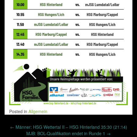
Posted in
Allgemein
Post
←
Männer: HSG Wettertal II – HSG Hinterland 35:30 (21:14)
navigation
MJB: BOL-Qualifikation endet in Runde 1
→