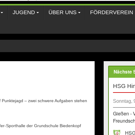
JUGEND
ÜBER UNS
FÖRDERVEREIN
Nächste S
HSG Hin
f Punktejagd – zwei schwere Aufgaben stehen
Sonntag, 
Gießen - 
Freundscha
fer-Sporthalle der Grundschule Biedenkopf
HSG 