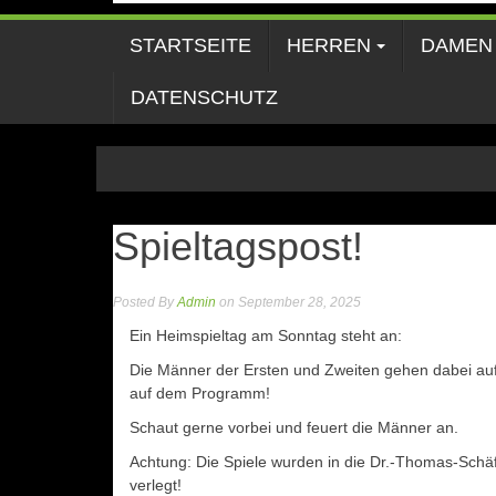
STARTSEITE
HERREN
DAMEN
DATENSCHUTZ
Spieltagspost!
Posted By
Admin
on September 28, 2025
Ein Heimspieltag am Sonntag steht an:
Die Männer der Ersten und Zweiten gehen dabei au
auf dem Programm!
Schaut gerne vorbei und feuert die Männer an.
Achtung: Die Spiele wurden in die Dr.-Thomas-Schä
verlegt!