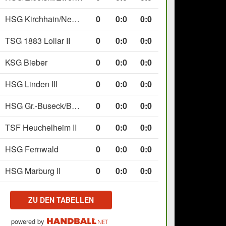
HSG Kirchhain/Neustadt II
0
0
:
0
0:0
TSG 1883 Lollar II
0
0
:
0
0:0
KSG Bieber
0
0
:
0
0:0
HSG Linden III
0
0
:
0
0:0
HSG Gr.-Buseck/Beuern II
0
0
:
0
0:0
TSF Heuchelheim II
0
0
:
0
0:0
HSG Fernwald
0
0
:
0
0:0
HSG Marburg II
0
0
:
0
0:0
ZU DEN TABELLEN
powered by