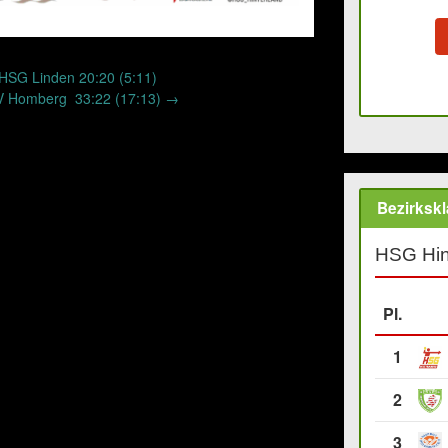
HSG Linden 20:20 (5:11)
 TV Homberg 33:22 (17:13)
→
Bezirkskl
HSG Hin
Pl.
1
2
3