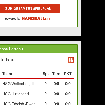
ZUM GESAMTEN SPIELPLAN
powered by
asse Herren 1
terland
Team
Sp.
Tore
PKT
HSG Wettenberg III
0
0
:
0
0:0
HSG Hinterland
0
0
:
0
0:0
HSG Eibelsh./Ewersb. II
0
0
:
0
0:0