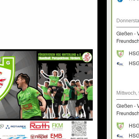
Donnersta
Gießen - 
Freundscha
HSG 
HSG 
Mittwoch,
Gießen - 
Freundscha
HSG 
HSG 