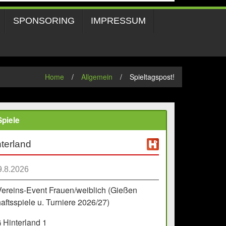
SPONSORING
IMPRESSUM
Home
/
Allgemein
/
Spieltagspost!
piele
terland
9.8.2026
Vereins-Event Frauen/weiblich (Gießen
ftsspiele u. Turniere 2026/27)
Hinterland 1