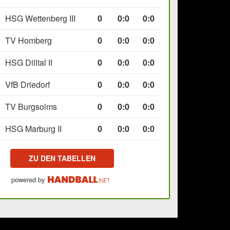
HSG Wettenberg III
0
0
:
0
0:0
TV Homberg
0
0
:
0
0:0
HSG Dilltal II
0
0
:
0
0:0
VfB Driedorf
0
0
:
0
0:0
TV Burgsolms
0
0
:
0
0:0
HSG Marburg II
0
0
:
0
0:0
ZU DEN TABELLEN
powered by