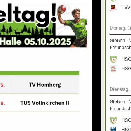
TSV 
Montag, 1
Gießen - 
Freundscha
HSG 
Dienstag,
Gießen - 
Freundscha
HSG 
HSG