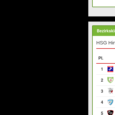
Bezirksk
HSG Hin
Pl.
1
2
3
4
5