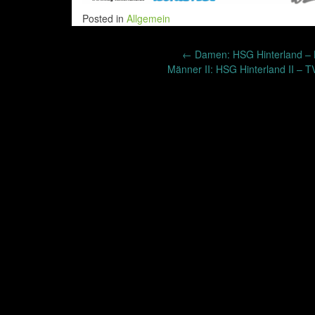
Posted in
Allgemein
Post
←
Damen: HSG Hinterland – 
Männer II: HSG Hinterland II –
navigation