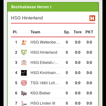
Bezirksklasse Herren 1
HSG Hinterland
Pl.
Team
Sp.
Tore
PKT
1
HSG Wettenberg III
0
0
:
0
0:0
2
HSG Hinterland
0
0
:
0
0:0
3
HSG Eibelsh./Ewersb. II
0
0
:
0
0:0
4
HSG Kirchhain/Neustadt II
0
0
:
0
0:0
5
TSG 1883 Lollar II
0
0
:
0
0:0
6
KSG Bieber
0
0
:
0
0:0
7
HSG Linden III
0
0
:
0
0:0