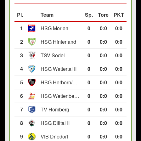
Pl.
Team
Sp.
Tore
PKT
1
HSG Mörlen
0
0
:
0
0:0
2
HSG Hinterland
0
0
:
0
0:0
3
TSV Södel
0
0
:
0
0:0
4
HSG Wettertal II
0
0
:
0
0:0
5
HSG Herborn/Seelbach
0
0
:
0
0:0
6
HSG Wettenberg III
0
0
:
0
0:0
7
TV Homberg
0
0
:
0
0:0
8
HSG Dilltal II
0
0
:
0
0:0
9
VfB Driedorf
0
0
:
0
0:0