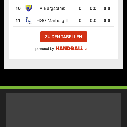
10
TV Burgsolms
0
0
:
0
0:0
11
HSG Marburg II
0
0
:
0
0:0
ZU DEN TABELLEN
powered by