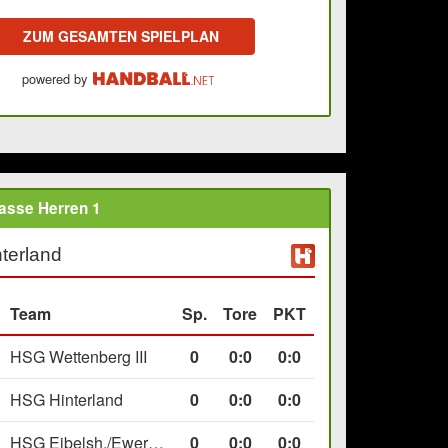
ZUM GESAMTEN SPIELPLAN
powered by
asse Herren 1
terland
Team
Sp.
Tore
PKT
HSG Wettenberg III
0
0
:
0
0:0
HSG Hinterland
0
0
:
0
0:0
HSG Eibelsh./Ewersb. II
0
0
:
0
0:0