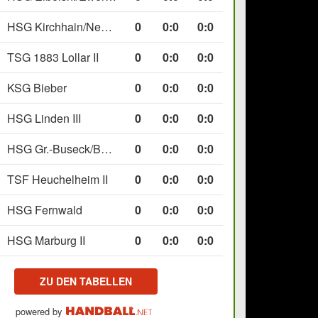
HSG Kirchhain/Neustadt II
0
0
:
0
0:0
TSG 1883 Lollar II
0
0
:
0
0:0
KSG Bieber
0
0
:
0
0:0
HSG Linden III
0
0
:
0
0:0
HSG Gr.-Buseck/Beuern II
0
0
:
0
0:0
TSF Heuchelheim II
0
0
:
0
0:0
HSG Fernwald
0
0
:
0
0:0
HSG Marburg II
0
0
:
0
0:0
ZU DEN TABELLEN
powered by