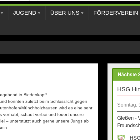
JUGEND
ÜBER UNS
FÖRDERVEREIN
Nächste S
HSG Hin
tagabend in Biedenkopf!
 und konnten zuletzt beim Schlusslicht gegen
Sonntag, 
 Dutenhofen/Münchholzhausen wird es eine sehr
 vorhabt, schaut vorbei und feuert unsere
Gießen - 
iel – unterstützt auch gerne unsere Jungs ab
Freundscha
sein.
HSG 