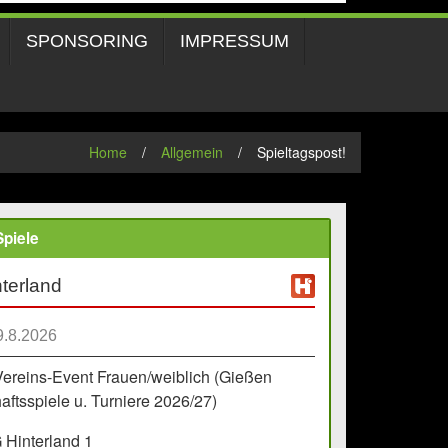
SPONSORING
IMPRESSUM
Home
/
Allgemein
/
Spieltagspost!
piele
terland
9.8.2026
Vereins-Event Frauen/weiblich (Gießen
ftsspiele u. Turniere 2026/27)
Hinterland 1