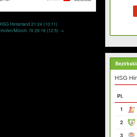
 HSG Hinterland 21:24 (10:11)
nhofen/Münch. IV 29:18 (12:5)
→
Bezirkskl
HSG Hin
Pl.
1
2
3