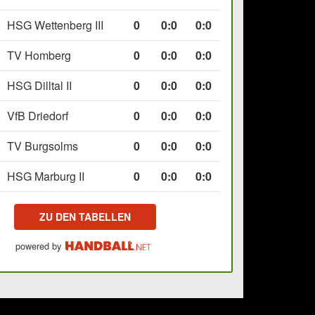
HSG Wettenberg III
0
0
:
0
0:0
TV Homberg
0
0
:
0
0:0
HSG Dilltal II
0
0
:
0
0:0
VfB Driedorf
0
0
:
0
0:0
TV Burgsolms
0
0
:
0
0:0
HSG Marburg II
0
0
:
0
0:0
ZU DEN TABELLEN
powered by