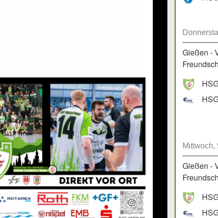
Donnersta
Gießen - 
Freundscha
HSG 
HSG 
Mittwoch,
Gießen - 
Freundscha
HSG 
HSG 