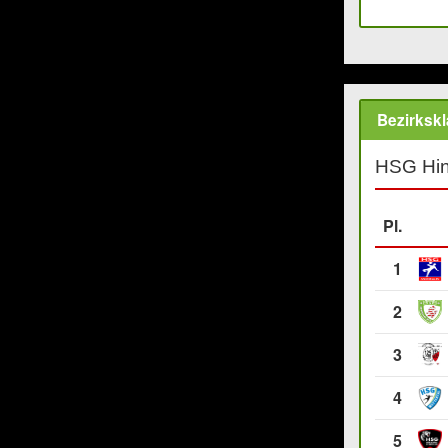
Bezirksk
HSG Hin
Pl.
1
2
3
4
5