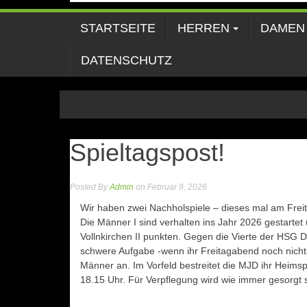
STARTSEITE
HERREN
DAMEN
DATENSCHUTZ
Spieltagspost!
Posted By
Admin
on Februar 9, 2026
Wir haben zwei Nachholspiele – dieses mal am Frei
Die Männer I sind verhalten ins Jahr 2026 gestartet
Vollnkirchen II punkten. Gegen die Vierte der HSG
schwere Aufgabe -wenn ihr Freitagabend noch nichts
Männer an. Im Vorfeld bestreitet die MJD ihr Heimsp
18.15 Uhr. Für Verpflegung wird wie immer gesorgt 