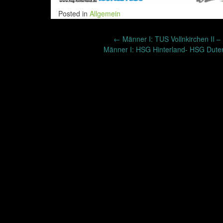
Posted in
Allgemein
Post
←
Männer I: TUS Vollnkirchen II –
Männer I: HSG Hinterland- HSG Dute
navigation