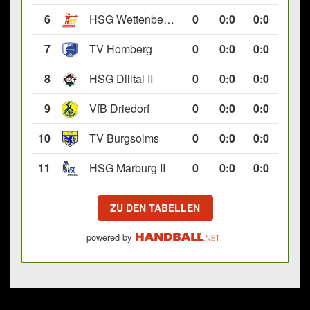
6
HSG Wettenberg III
0
0
:
0
0:0
7
TV Homberg
0
0
:
0
0:0
8
HSG Dilltal II
0
0
:
0
0:0
9
VfB Driedorf
0
0
:
0
0:0
10
TV Burgsolms
0
0
:
0
0:0
11
HSG Marburg II
0
0
:
0
0:0
ZU DEN TABELLEN
powered by