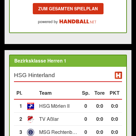
ZUM GESAMTEN SPIELPLAN
powered by
Bezirksklasse Herren 1
HSG Hinterland
Pl.
Team
Sp.
Tore
PKT
1
HSG Mörlen II
0
0
:
0
0:0
2
TV Aßlar
0
0
:
0
0:0
3
MSG Rechtenbach/Wetzlar II
0
0
:
0
0:0