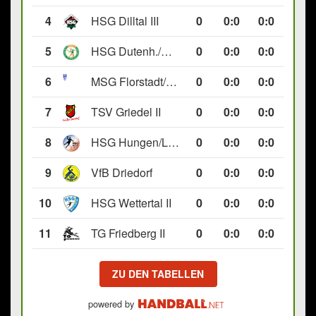
4
HSG Dilltal III
0
0
:
0
0:0
5
HSG Dutenh./Münchholzh. IV
0
0
:
0
0:0
6
MSG Florstadt/Gettenau II
0
0
:
0
0:0
7
TSV Griedel II
0
0
:
0
0:0
8
HSG Hungen/Lich II
0
0
:
0
0:0
9
VfB Driedorf
0
0
:
0
0:0
10
HSG Wettertal II
0
0
:
0
0:0
11
TG Friedberg II
0
0
:
0
0:0
ZU DEN TABELLEN
powered by