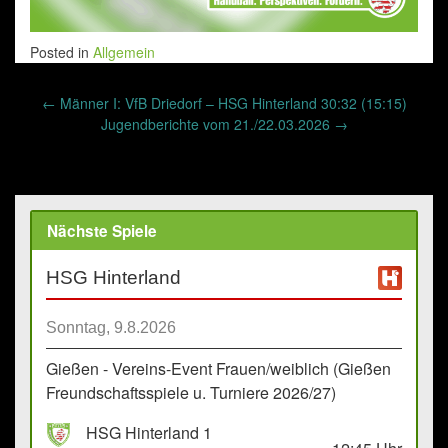
Posted in
Allgemein
Post
←
Männer I: VfB Driedorf – HSG Hinterland 30:32 (15:15)
navigation
Jugendberichte vom 21./22.03.2026
→
Nächste Spiele
HSG Hinterland
Sonntag, 9.8.2026
Gießen - Vereins-Event Frauen/weiblich (Gießen
Freundschaftsspiele u. Turniere 2026/27)
HSG Hinterland 1