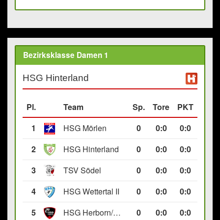
Bezirksklasse Damen 1
HSG Hinterland
Pl.
Team
Sp.
Tore
PKT
1
HSG Mörlen
0
0
:
0
0:0
2
HSG Hinterland
0
0
:
0
0:0
3
TSV Södel
0
0
:
0
0:0
4
HSG Wettertal II
0
0
:
0
0:0
5
HSG Herborn/Seelbach
0
0
:
0
0:0