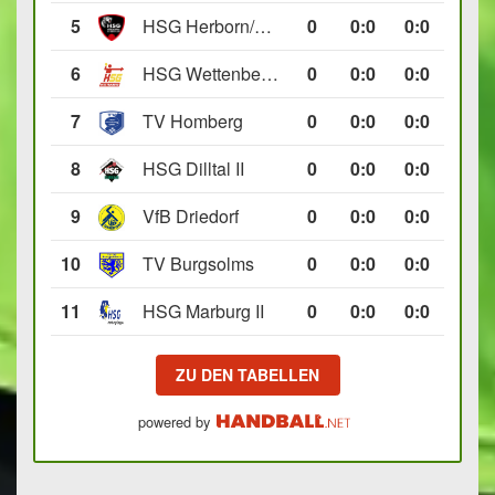
5
HSG Herborn/Seelbach
0
0
:
0
0:0
6
HSG Wettenberg III
0
0
:
0
0:0
7
TV Homberg
0
0
:
0
0:0
8
HSG Dilltal II
0
0
:
0
0:0
9
VfB Driedorf
0
0
:
0
0:0
10
TV Burgsolms
0
0
:
0
0:0
11
HSG Marburg II
0
0
:
0
0:0
ZU DEN TABELLEN
powered by