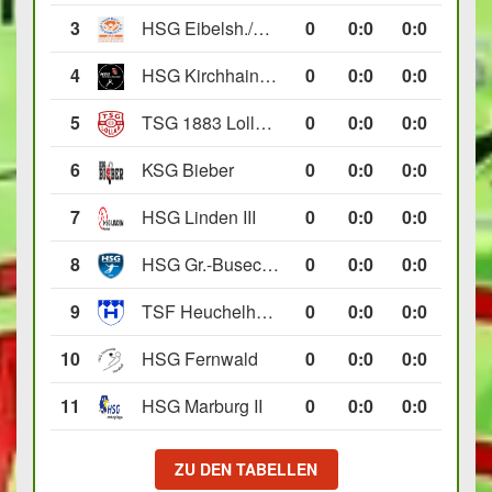
3
HSG Eibelsh./Ewersb. II
0
0
:
0
0:0
4
HSG Kirchhain/Neustadt II
0
0
:
0
0:0
5
TSG 1883 Lollar II
0
0
:
0
0:0
6
KSG Bieber
0
0
:
0
0:0
7
HSG Linden III
0
0
:
0
0:0
8
HSG Gr.-Buseck/Beuern II
0
0
:
0
0:0
9
TSF Heuchelheim II
0
0
:
0
0:0
10
HSG Fernwald
0
0
:
0
0:0
11
HSG Marburg II
0
0
:
0
0:0
ZU DEN TABELLEN