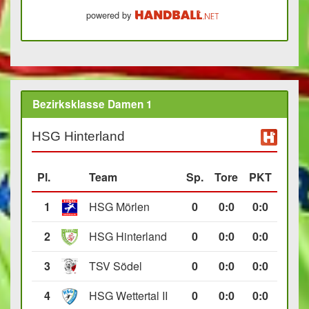
powered by
Bezirksklasse Damen 1
HSG Hinterland
Pl.
Team
Sp.
Tore
PKT
1
HSG Mörlen
0
0
:
0
0:0
2
HSG Hinterland
0
0
:
0
0:0
3
TSV Södel
0
0
:
0
0:0
4
HSG Wettertal II
0
0
:
0
0:0