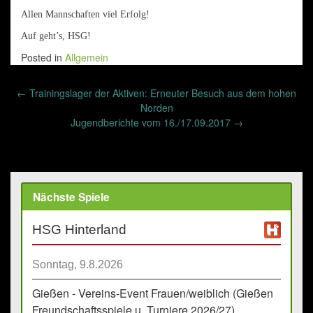
Allen Mannschaften viel Erfolg!
Auf geht’s, HSG!
Posted in
Allgemein
Post
←
Trainingslager der Aktiven: Erneuter Besuch aus dem hohen
navigation
Norden
Jugendberichte vom 16./17.09.2017
→
Nächste Spiele
HSG Hinterland
Sonntag, 9.8.2026
Gießen - Vereins-Event Frauen/weiblich (Gießen
Freundschaftsspiele u. Turniere 2026/27)