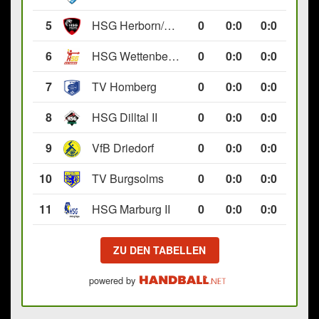
5
HSG Herborn/Seelbach
0
0
:
0
0:0
6
HSG Wettenberg III
0
0
:
0
0:0
7
TV Homberg
0
0
:
0
0:0
8
HSG Dilltal II
0
0
:
0
0:0
9
VfB Driedorf
0
0
:
0
0:0
10
TV Burgsolms
0
0
:
0
0:0
11
HSG Marburg II
0
0
:
0
0:0
ZU DEN TABELLEN
powered by