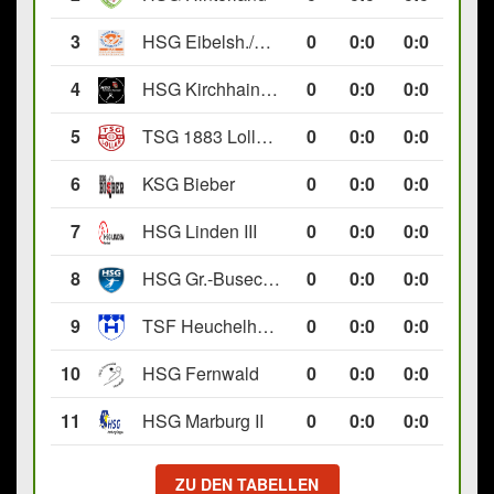
3
HSG Eibelsh./Ewersb. II
0
0
:
0
0:0
4
HSG Kirchhain/Neustadt II
0
0
:
0
0:0
5
TSG 1883 Lollar II
0
0
:
0
0:0
6
KSG Bieber
0
0
:
0
0:0
7
HSG Linden III
0
0
:
0
0:0
8
HSG Gr.-Buseck/Beuern II
0
0
:
0
0:0
9
TSF Heuchelheim II
0
0
:
0
0:0
10
HSG Fernwald
0
0
:
0
0:0
11
HSG Marburg II
0
0
:
0
0:0
ZU DEN TABELLEN