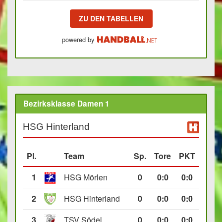
ZU DEN TABELLEN
powered by
Bezirksklasse Damen 1
HSG Hinterland
Pl.
Team
Sp.
Tore
PKT
1
HSG Mörlen
0
0
:
0
0:0
2
HSG Hinterland
0
0
:
0
0:0
3
TSV Södel
0
0
:
0
0:0