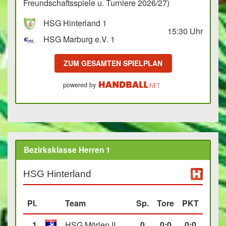
Freundschaftsspiele u. Turniere 2026/27)
HSG Hinterland 1
15:30
Uhr
HSG Marburg e.V. 1
ZUM GESAMTEN SPIELPLAN
powered by
Bezirksklasse Herren 1
HSG Hinterland
Pl.
Team
Sp.
Tore
PKT
1
HSG Mörlen II
0
0
:
0
0:0