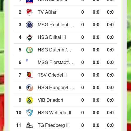
2
TV Aßlar
0
0
:
0
0:0
3
MSG Rechtenbach/Wetzlar II
0
0
:
0
0:0
4
HSG Dilltal III
0
0
:
0
0:0
5
HSG Dutenh./Münchholzh. IV
0
0
:
0
0:0
6
MSG Florstadt/Gettenau II
0
0
:
0
0:0
7
TSV Griedel II
0
0
:
0
0:0
8
HSG Hungen/Lich II
0
0
:
0
0:0
9
VfB Driedorf
0
0
:
0
0:0
10
HSG Wettertal II
0
0
:
0
0:0
11
TG Friedberg II
0
0
:
0
0:0