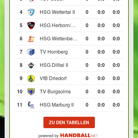
4
HSG Wettertal II
0
0
:
0
0:0
5
HSG Herborn/Seelbach
0
0
:
0
0:0
6
HSG Wettenberg III
0
0
:
0
0:0
7
TV Homberg
0
0
:
0
0:0
8
HSG Dilltal II
0
0
:
0
0:0
9
VfB Driedorf
0
0
:
0
0:0
10
TV Burgsolms
0
0
:
0
0:0
11
HSG Marburg II
0
0
:
0
0:0
ZU DEN TABELLEN
powered by