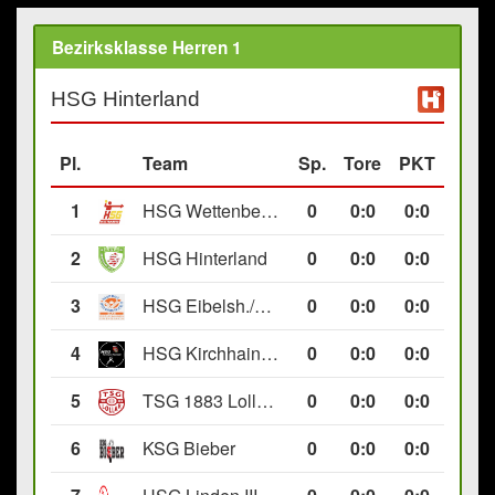
Bezirksklasse Herren 1
HSG Hinterland
Pl.
Team
Sp.
Tore
PKT
1
HSG Wettenberg III
0
0
:
0
0:0
2
HSG Hinterland
0
0
:
0
0:0
3
HSG Eibelsh./Ewersb. II
0
0
:
0
0:0
4
HSG Kirchhain/Neustadt II
0
0
:
0
0:0
5
TSG 1883 Lollar II
0
0
:
0
0:0
6
KSG Bieber
0
0
:
0
0:0