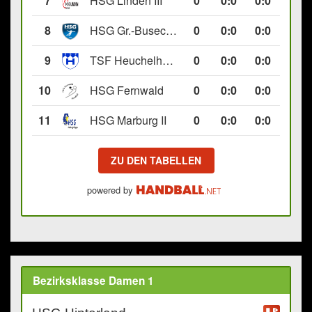
7
HSG Linden III
0
0
:
0
0:0
8
HSG Gr.-Buseck/Beuern II
0
0
:
0
0:0
9
TSF Heuchelheim II
0
0
:
0
0:0
10
HSG Fernwald
0
0
:
0
0:0
11
HSG Marburg II
0
0
:
0
0:0
ZU DEN TABELLEN
powered by
Bezirksklasse Damen 1