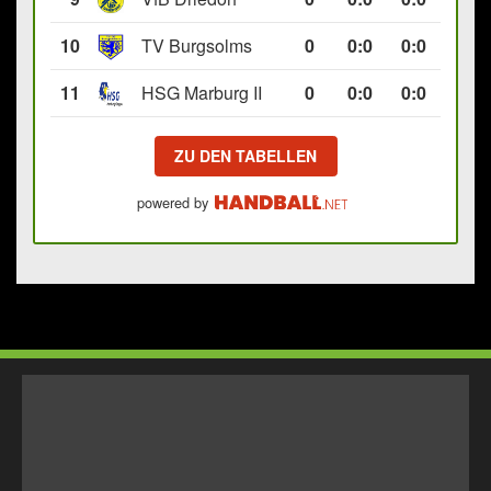
10
TV Burgsolms
0
0
:
0
0:0
11
HSG Marburg II
0
0
:
0
0:0
ZU DEN TABELLEN
powered by