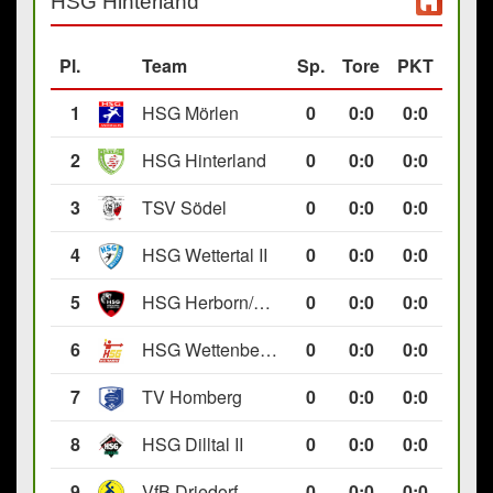
HSG Hinterland
Pl.
Team
Sp.
Tore
PKT
1
HSG Mörlen
0
0
:
0
0:0
2
HSG Hinterland
0
0
:
0
0:0
3
TSV Södel
0
0
:
0
0:0
4
HSG Wettertal II
0
0
:
0
0:0
5
HSG Herborn/Seelbach
0
0
:
0
0:0
6
HSG Wettenberg III
0
0
:
0
0:0
7
TV Homberg
0
0
:
0
0:0
8
HSG Dilltal II
0
0
:
0
0:0
9
VfB Driedorf
0
0
:
0
0:0