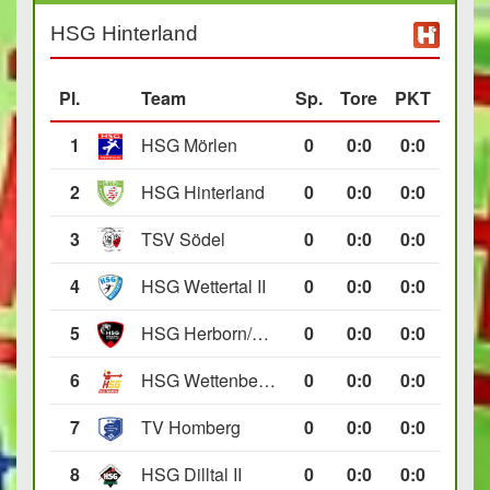
HSG Hinterland
Pl.
Team
Sp.
Tore
PKT
1
HSG Mörlen
0
0
:
0
0:0
2
HSG Hinterland
0
0
:
0
0:0
3
TSV Södel
0
0
:
0
0:0
4
HSG Wettertal II
0
0
:
0
0:0
5
HSG Herborn/Seelbach
0
0
:
0
0:0
6
HSG Wettenberg III
0
0
:
0
0:0
7
TV Homberg
0
0
:
0
0:0
8
HSG Dilltal II
0
0
:
0
0:0