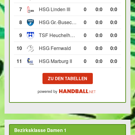
7
HSG Linden III
0
0
:
0
0:0
8
HSG Gr.-Buseck/Beuern II
0
0
:
0
0:0
9
TSF Heuchelheim II
0
0
:
0
0:0
10
HSG Fernwald
0
0
:
0
0:0
11
HSG Marburg II
0
0
:
0
0:0
ZU DEN TABELLEN
powered by
Bezirksklasse Damen 1