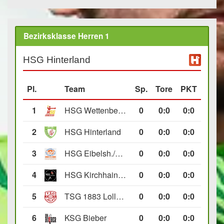
Bezirksklasse Herren 1
HSG Hinterland
Pl.
Team
Sp.
Tore
PKT
1
HSG Wettenberg III
0
0
:
0
0:0
2
HSG Hinterland
0
0
:
0
0:0
3
HSG Eibelsh./Ewersb. II
0
0
:
0
0:0
4
HSG Kirchhain/Neustadt II
0
0
:
0
0:0
5
TSG 1883 Lollar II
0
0
:
0
0:0
6
KSG Bieber
0
0
:
0
0:0