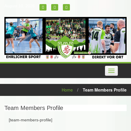
Skip
August 10, 2026
to
content
Toggle
navigation
Home
/
Team Members Profile
Team Members Profile
[team-members-profile]