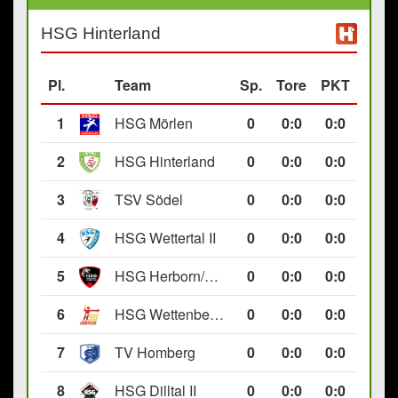
HSG Hinterland
Pl.
Team
Sp.
Tore
PKT
1
HSG Mörlen
0
0
:
0
0:0
2
HSG Hinterland
0
0
:
0
0:0
3
TSV Södel
0
0
:
0
0:0
4
HSG Wettertal II
0
0
:
0
0:0
5
HSG Herborn/Seelbach
0
0
:
0
0:0
6
HSG Wettenberg III
0
0
:
0
0:0
7
TV Homberg
0
0
:
0
0:0
8
HSG Dilltal II
0
0
:
0
0:0