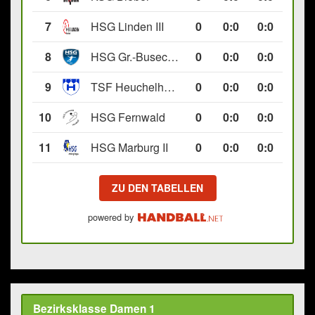
7
HSG Linden III
0
0
:
0
0:0
8
HSG Gr.-Buseck/Beuern II
0
0
:
0
0:0
9
TSF Heuchelheim II
0
0
:
0
0:0
10
HSG Fernwald
0
0
:
0
0:0
11
HSG Marburg II
0
0
:
0
0:0
ZU DEN TABELLEN
powered by
Bezirksklasse Damen 1