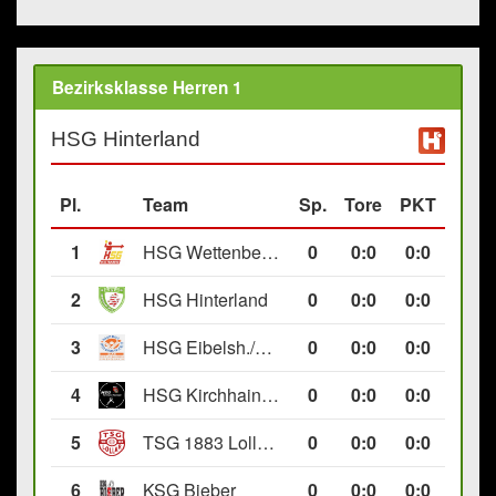
Bezirksklasse Herren 1
HSG Hinterland
Pl.
Team
Sp.
Tore
PKT
1
HSG Wettenberg III
0
0
:
0
0:0
2
HSG Hinterland
0
0
:
0
0:0
3
HSG Eibelsh./Ewersb. II
0
0
:
0
0:0
4
HSG Kirchhain/Neustadt II
0
0
:
0
0:0
5
TSG 1883 Lollar II
0
0
:
0
0:0
6
KSG Bieber
0
0
:
0
0:0