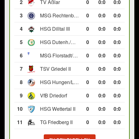
2
TV Aßlar
0
0
:
0
0:0
3
MSG Rechtenbach/Wetzlar II
0
0
:
0
0:0
4
HSG Dilltal III
0
0
:
0
0:0
5
HSG Dutenh./Münchholzh. IV
0
0
:
0
0:0
6
MSG Florstadt/Gettenau II
0
0
:
0
0:0
7
TSV Griedel II
0
0
:
0
0:0
8
HSG Hungen/Lich II
0
0
:
0
0:0
9
VfB Driedorf
0
0
:
0
0:0
10
HSG Wettertal II
0
0
:
0
0:0
11
TG Friedberg II
0
0
:
0
0:0