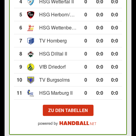
4
HSG Wettertal II
0
0
:
0
0:0
5
HSG Herborn/Seelbach
0
0
:
0
0:0
6
HSG Wettenberg III
0
0
:
0
0:0
7
TV Homberg
0
0
:
0
0:0
8
HSG Dilltal II
0
0
:
0
0:0
9
VfB Driedorf
0
0
:
0
0:0
10
TV Burgsolms
0
0
:
0
0:0
11
HSG Marburg II
0
0
:
0
0:0
ZU DEN TABELLEN
powered by