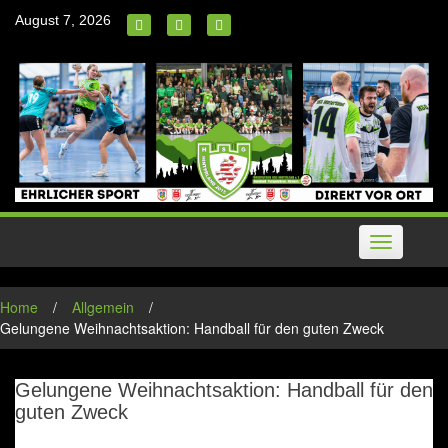
Skip
August 7, 2026
to
content
Toggle
navigation
Home
/
Allgemein
/
Gelungene Weihnachtsaktion: Handball für den guten Zweck
Gelungene Weihnachtsaktion: Handball für den
guten Zweck