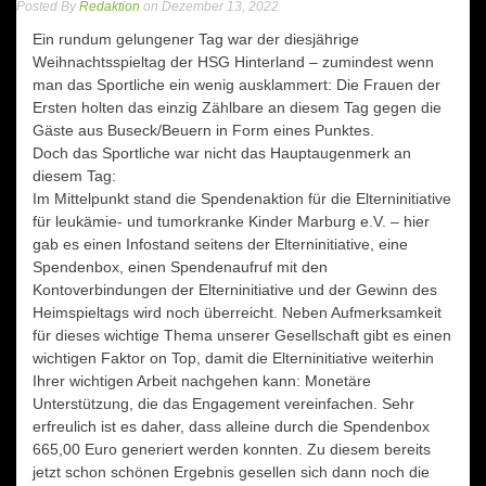
Posted By
Redaktion
on Dezember 13, 2022
Ein rundum gelungener Tag war der diesjährige
Weihnachtsspieltag der HSG Hinterland – zumindest wenn
man das Sportliche ein wenig ausklammert: Die Frauen der
Ersten holten das einzig Zählbare an diesem Tag gegen die
Gäste aus Buseck/Beuern in Form eines Punktes.
Doch das Sportliche war nicht das Hauptaugenmerk an
diesem Tag:
Im Mittelpunkt stand die Spendenaktion für die Elterninitiative
für leukämie- und tumorkranke Kinder Marburg e.V. – hier
gab es einen Infostand seitens der Elterninitiative, eine
Spendenbox, einen Spendenaufruf mit den
Kontoverbindungen der Elterninitiative und der Gewinn des
Heimspieltags wird noch überreicht. Neben Aufmerksamkeit
für dieses wichtige Thema unserer Gesellschaft gibt es einen
wichtigen Faktor on Top, damit die Elterninitiative weiterhin
Ihrer wichtigen Arbeit nachgehen kann: Monetäre
Unterstützung, die das Engagement vereinfachen. Sehr
erfreulich ist es daher, dass alleine durch die Spendenbox
665,00 Euro generiert werden konnten. Zu diesem bereits
jetzt schon schönen Ergebnis gesellen sich dann noch die