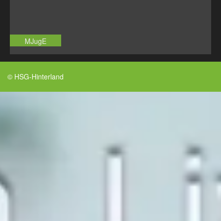
MJugE
© HSG-Hinterland