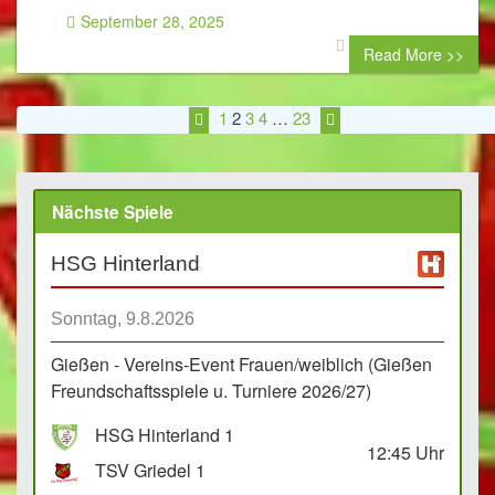
September 28, 2025
0 comment
Read More >>
1
2
3
4
…
23
Nächste Spiele
HSG Hinterland
Sonntag, 9.8.2026
Gießen - Vereins-Event Frauen/weiblich (Gießen
Freundschaftsspiele u. Turniere 2026/27)
HSG Hinterland 1
12:45
Uhr
TSV Griedel 1