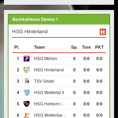
Bezirksklasse Damen 1
HSG Hinterland
Pl.
Team
Sp.
Tore
PKT
1
HSG Mörlen
0
0
:
0
0:0
2
HSG Hinterland
0
0
:
0
0:0
3
TSV Södel
0
0
:
0
0:0
4
HSG Wettertal II
0
0
:
0
0:0
5
HSG Herborn/Seelbach
0
0
:
0
0:0
6
HSG Wettenberg III
0
0
:
0
0:0