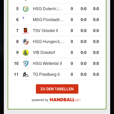
5
HSG Dutenh./Münchholzh. IV
0
0
:
0
0:0
6
MSG Florstadt/Gettenau II
0
0
:
0
0:0
7
TSV Griedel II
0
0
:
0
0:0
8
HSG Hungen/Lich II
0
0
:
0
0:0
9
VfB Driedorf
0
0
:
0
0:0
10
HSG Wettertal II
0
0
:
0
0:0
11
TG Friedberg II
0
0
:
0
0:0
ZU DEN TABELLEN
powered by