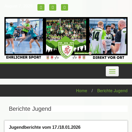
Skip
August 7, 2026
to
content
Toggle
navigation
Home
/
Berichte Jugend
Berichte Jugend
Jugendberichte vom 17./18.01.2026