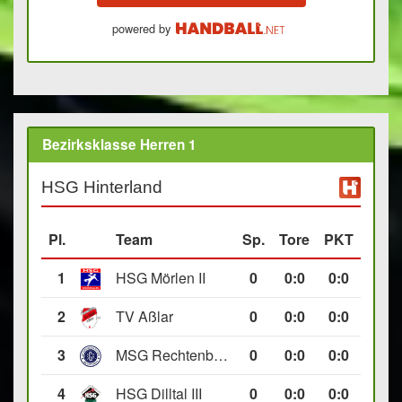
powered by
Bezirksklasse Herren 1
HSG Hinterland
Pl.
Team
Sp.
Tore
PKT
1
HSG Mörlen II
0
0
:
0
0:0
2
TV Aßlar
0
0
:
0
0:0
3
MSG Rechtenbach/Wetzlar II
0
0
:
0
0:0
4
HSG Dilltal III
0
0
:
0
0:0