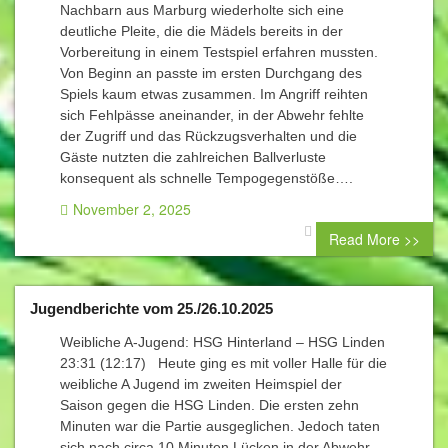
Nachbarn aus Marburg wiederholte sich eine
deutliche Pleite, die die Mädels bereits in der
Vorbereitung in einem Testspiel erfahren mussten.
Von Beginn an passte im ersten Durchgang des
Spiels kaum etwas zusammen. Im Angriff reihten
sich Fehlpässe aneinander, in der Abwehr fehlte
der Zugriff und das Rückzugsverhalten und die
Gäste nutzten die zahlreichen Ballverluste
konsequent als schnelle Tempogegenstöße….
November 2, 2025
0 comment
Read More >>
Jugendberichte vom 25./26.10.2025
Weibliche A-Jugend: HSG Hinterland – HSG Linden
23:31 (12:17) Heute ging es mit voller Halle für die
weibliche A Jugend im zweiten Heimspiel der
Saison gegen die HSG Linden. Die ersten zehn
Minuten war die Partie ausgeglichen. Jedoch taten
sich nach circa 10 Minuten Lücken in der Abwehr