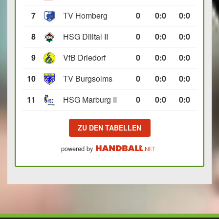
7
TV Homberg
0
0
:
0
0:0
8
HSG Dilltal II
0
0
:
0
0:0
9
VfB Driedorf
0
0
:
0
0:0
10
TV Burgsolms
0
0
:
0
0:0
11
HSG Marburg II
0
0
:
0
0:0
ZU DEN TABELLEN
powered by