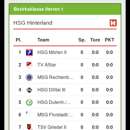
Bezirksklasse Herren 1
HSG Hinterland
Pl.
Team
Sp.
Tore
PKT
1
HSG Mörlen II
0
0
:
0
0:0
2
TV Aßlar
0
0
:
0
0:0
3
MSG Rechtenbach/Wetzlar II
0
0
:
0
0:0
4
HSG Dilltal III
0
0
:
0
0:0
5
HSG Dutenh./Münchholzh. IV
0
0
:
0
0:0
6
MSG Florstadt/Gettenau II
0
0
:
0
0:0
7
TSV Griedel II
0
0
:
0
0:0