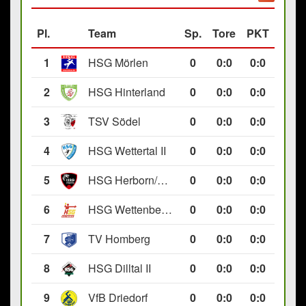
Pl.
Team
Sp.
Tore
PKT
1
HSG Mörlen
0
0
:
0
0:0
2
HSG Hinterland
0
0
:
0
0:0
3
TSV Södel
0
0
:
0
0:0
4
HSG Wettertal II
0
0
:
0
0:0
5
HSG Herborn/Seelbach
0
0
:
0
0:0
6
HSG Wettenberg III
0
0
:
0
0:0
7
TV Homberg
0
0
:
0
0:0
8
HSG Dilltal II
0
0
:
0
0:0
9
VfB Driedorf
0
0
:
0
0:0