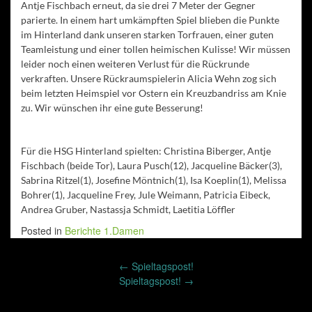
Antje Fischbach erneut, da sie drei 7 Meter der Gegner
parierte. In einem hart umkämpften Spiel blieben die Punkte
im Hinterland dank unseren starken Torfrauen, einer guten
Teamleistung und einer tollen heimischen Kulisse! Wir müssen
leider noch einen weiteren Verlust für die Rückrunde
verkraften. Unsere Rückraumspielerin Alicia Wehn zog sich
beim letzten Heimspiel vor Ostern ein Kreuzbandriss am Knie
zu. Wir wünschen ihr eine gute Besserung!
Für die HSG Hinterland spielten: Christina Biberger, Antje
Fischbach (beide Tor), Laura Pusch(12), Jacqueline Bäcker(3),
Sabrina Ritzel(1), Josefine Möntnich(1), Isa Koeplin(1), Melissa
Bohrer(1), Jacqueline Frey, Jule Weimann, Patricia Eibeck,
Andrea Gruber, Nastassja Schmidt, Laetitia Löffler
Posted in
Berichte 1.Damen
Post
←
Spieltagspost!
navigation
Spieltagspost!
→