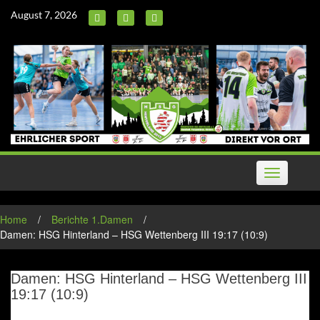
Skip
August 7, 2026
to
content
Toggle
navigation
Home
/
Berichte 1.Damen
/
Damen: HSG Hinterland – HSG Wettenberg III 19:17 (10:9)
Damen: HSG Hinterland – HSG Wettenberg III
19:17 (10:9)