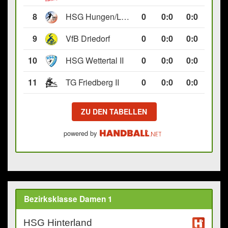
8
HSG Hungen/Lich II
0
0
:
0
0:0
9
VfB Driedorf
0
0
:
0
0:0
10
HSG Wettertal II
0
0
:
0
0:0
11
TG Friedberg II
0
0
:
0
0:0
ZU DEN TABELLEN
powered by
Bezirksklasse Damen 1
HSG Hinterland