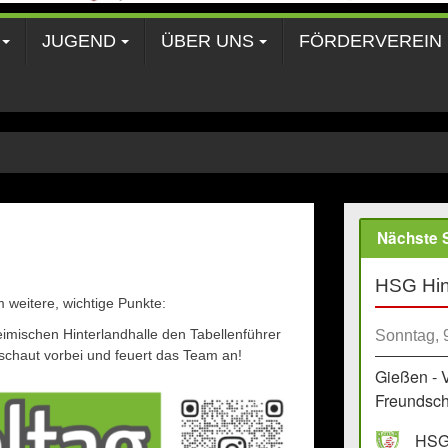
JUGEND
ÜBER UNS
FÖRDERVEREIN
Nächste S
HSG Hin
weitere, wichtige Punkte:
ischen Hinterlandhalle den Tabellenführer
Sonntag, 
schaut vorbei und feuert das Team an!
Gießen - 
Freundscha
HSG 