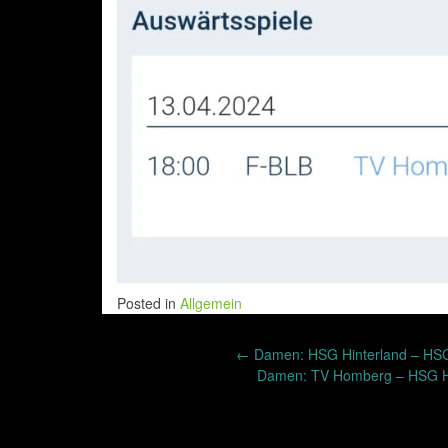
Posted in
Allgemein
Post
←
Damen: HSG Hinterland – HSG 
Damen: TV Homberg – HSG Hi
navigation