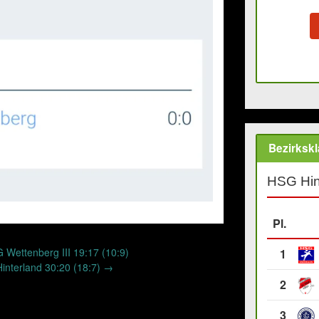
Bezirkskl
HSG Hin
Pl.
Wettenberg III 19:17 (10:9)
1
nterland 30:20 (18:7)
→
2
3