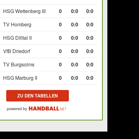
HSG Wettenberg III
0
0
:
0
0:0
TV Homberg
0
0
:
0
0:0
HSG Dilltal II
0
0
:
0
0:0
VfB Driedorf
0
0
:
0
0:0
TV Burgsolms
0
0
:
0
0:0
HSG Marburg II
0
0
:
0
0:0
ZU DEN TABELLEN
powered by