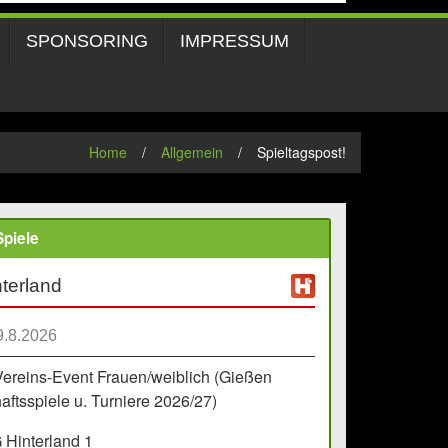
SPONSORING
IMPRESSUM
Home
/
Allgemein
/
Spieltagspost!
piele
terland
9.8.2026
Vereins-Event Frauen/weiblich (Gießen
ftsspiele u. Turniere 2026/27)
Hinterland 1