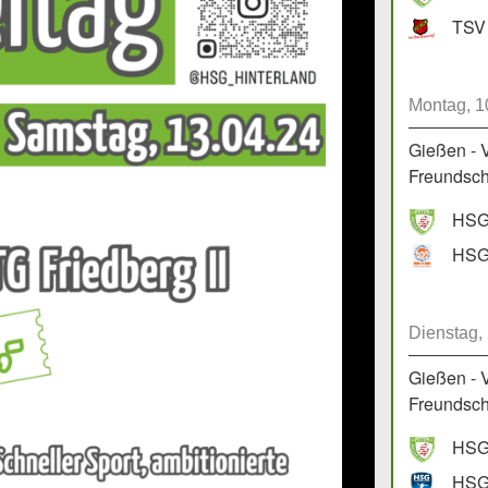
TSV 
Montag, 1
Gießen - 
Freundscha
HSG 
Dienstag,
Gießen - 
Freundscha
HSG 
HSG