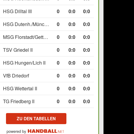
HSG Dilltal III
0
0
:
0
0:0
HSG Dutenh./Münchholzh. IV
0
0
:
0
0:0
MSG Florstadt/Gettenau II
0
0
:
0
0:0
TSV Griedel II
0
0
:
0
0:0
HSG Hungen/Lich II
0
0
:
0
0:0
VfB Driedorf
0
0
:
0
0:0
HSG Wettertal II
0
0
:
0
0:0
TG Friedberg II
0
0
:
0
0:0
ZU DEN TABELLEN
powered by