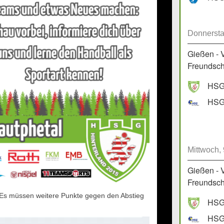
Donnersta
Gießen - 
Freundscha
HSG 
HSG 
Mittwoch,
Gießen - 
Freundscha
Es müssen weitere Punkte gegen den Abstieg
HSG 
HSG 