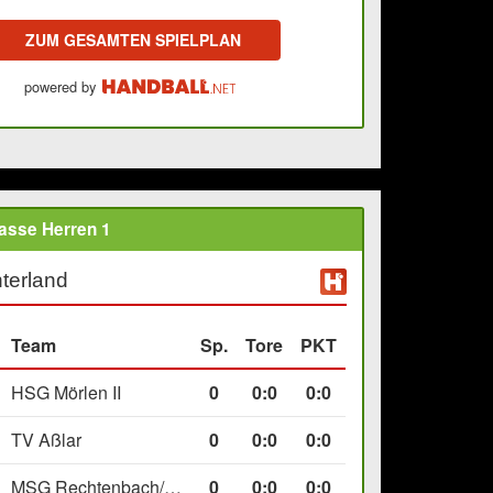
ZUM GESAMTEN SPIELPLAN
powered by
asse Herren 1
terland
Team
Sp.
Tore
PKT
HSG Mörlen II
0
0
:
0
0:0
TV Aßlar
0
0
:
0
0:0
MSG Rechtenbach/Wetzlar II
0
0
:
0
0:0