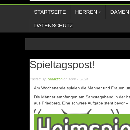
STARTSEITE
HERREN
DAMEN
DATENSCHUTZ
Spieltagspost!
Posted By
Redaktion
on April 7, 2024
Am Wochenende spielen die Männer und Frauen um 
Die Männer empfangen am Samstagabend in der heim
aus Friedberg. Eine schwere Aufgabe steht bevor – 