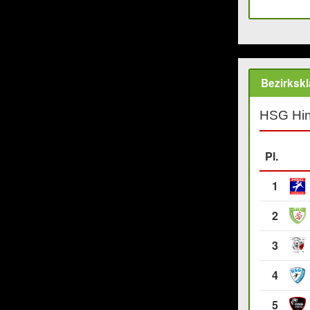
Bezirksk
HSG Hin
Pl.
1
2
3
4
5