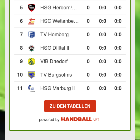
5
HSG Herborn/Seelbach
0
0
:
0
0:0
6
HSG Wettenberg III
0
0
:
0
0:0
7
TV Homberg
0
0
:
0
0:0
8
HSG Dilltal II
0
0
:
0
0:0
9
VfB Driedorf
0
0
:
0
0:0
10
TV Burgsolms
0
0
:
0
0:0
11
HSG Marburg II
0
0
:
0
0:0
ZU DEN TABELLEN
powered by