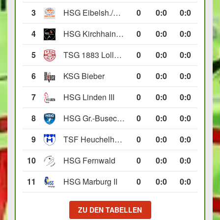
3
HSG Eibelsh./Ewersb. II
0
0
:
0
0:0
4
HSG Kirchhain/Neustadt II
0
0
:
0
0:0
5
TSG 1883 Lollar II
0
0
:
0
0:0
6
KSG Bieber
0
0
:
0
0:0
7
HSG Linden III
0
0
:
0
0:0
8
HSG Gr.-Buseck/Beuern II
0
0
:
0
0:0
9
TSF Heuchelheim II
0
0
:
0
0:0
10
HSG Fernwald
0
0
:
0
0:0
11
HSG Marburg II
0
0
:
0
0:0
ZU DEN TABELLEN