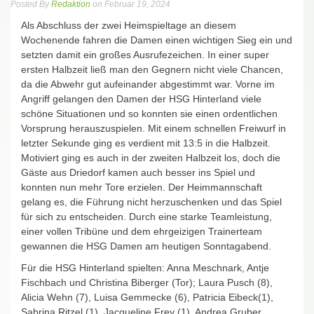
Posted By
Redaktion
on Februar 19, 2024
Als Abschluss der zwei Heimspieltage an diesem
Wochenende fahren die Damen einen wichtigen Sieg ein und
setzten damit ein großes Ausrufezeichen. In einer super
ersten Halbzeit ließ man den Gegnern nicht viele Chancen,
da die Abwehr gut aufeinander abgestimmt war. Vorne im
Angriff gelangen den Damen der HSG Hinterland viele
schöne Situationen und so konnten sie einen ordentlichen
Vorsprung herauszuspielen. Mit einem schnellen Freiwurf in
letzter Sekunde ging es verdient mit 13:5 in die Halbzeit.
Motiviert ging es auch in der zweiten Halbzeit los, doch die
Gäste aus Driedorf kamen auch besser ins Spiel und
konnten nun mehr Tore erzielen. Der Heimmannschaft
gelang es, die Führung nicht herzuschenken und das Spiel
für sich zu entscheiden. Durch eine starke Teamleistung,
einer vollen Tribüne und dem ehrgeizigen Trainerteam
gewannen die HSG Damen am heutigen Sonntagabend.
Für die HSG Hinterland spielten: Anna Meschnark, Antje
Fischbach und Christina Biberger (Tor); Laura Pusch (8),
Alicia Wehn (7), Luisa Gemmecke (6), Patricia Eibeck(1),
Sabrina Ritzel (1), Jacqueline Frey (1), Andrea Gruber,