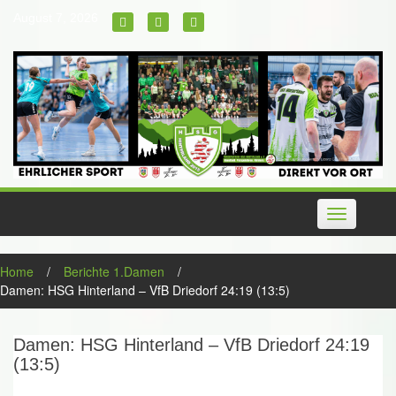
Skip
August 7, 2026
to
content
Toggle
navigation
Home
/
Berichte 1.Damen
/
Damen: HSG Hinterland – VfB Driedorf 24:19 (13:5)
Damen: HSG Hinterland – VfB Driedorf 24:19
(13:5)