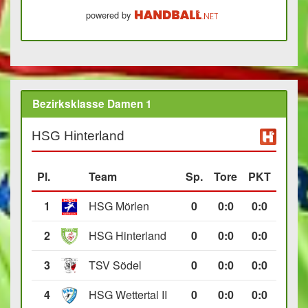
powered by
Bezirksklasse Damen 1
HSG Hinterland
Pl.
Team
Sp.
Tore
PKT
1
HSG Mörlen
0
0
:
0
0:0
2
HSG Hinterland
0
0
:
0
0:0
3
TSV Södel
0
0
:
0
0:0
4
HSG Wettertal II
0
0
:
0
0:0