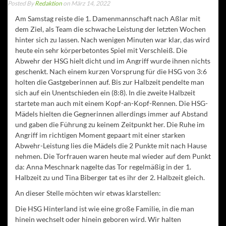
Posted By
Redaktion
on März 14, 2022
Am Samstag reiste die 1. Damenmannschaft nach Aßlar mit
dem Ziel, als Team die schwache Leistung der letzten Wochen
hinter sich zu lassen. Nach wenigen Minuten war klar, das wird
heute ein sehr körperbetontes Spiel mit Verschleiß. Die
Abwehr der HSG hielt dicht und im Angriff wurde ihnen nichts
geschenkt. Nach einem kurzen Vorsprung für die HSG von 3:6
holten die Gastgeberinnen auf. Bis zur Halbzeit pendelte man
sich auf ein Unentschieden ein (8:8). In die zweite Halbzeit
startete man auch mit einem Kopf-an-Kopf-Rennen. Die HSG-
Mädels hielten die Gegnerinnen allerdings immer auf Abstand
und gaben die Führung zu keinem Zeitpunkt her. Die Ruhe im
Angriff im richtigen Moment gepaart mit einer starken
Abwehr-Leistung lies die Mädels die 2 Punkte mit nach Hause
nehmen. Die Torfrauen waren heute mal wieder auf dem Punkt
da: Anna Meschnark nagelte das Tor regelmäßig in der 1.
Halbzeit zu und Tina Biberger tat es ihr der 2. Halbzeit gleich.
An dieser Stelle möchten wir etwas klarstellen:
Die HSG Hinterland ist wie eine große Familie, in die man
hinein wechselt oder hinein geboren wird. Wir halten