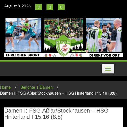
Skip
August 8, 2026
to
content
Toggle
navigation
Home
/
Berichte 1.Damen
/
Damen I: FSG Aßlar/Stockhausen – HSG Hinterland I 15:16 (8:8)
Damen I: FSG Aßlar/Stockhausen – HSG
Hinterland I 15:16 (8:8)