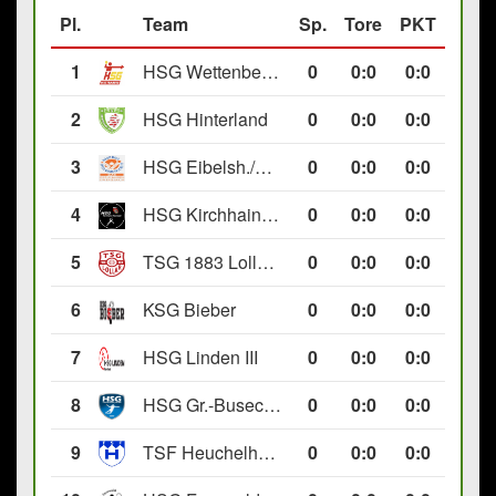
Pl.
Team
Sp.
Tore
PKT
1
HSG Wettenberg III
0
0
:
0
0:0
2
HSG Hinterland
0
0
:
0
0:0
3
HSG Eibelsh./Ewersb. II
0
0
:
0
0:0
4
HSG Kirchhain/Neustadt II
0
0
:
0
0:0
5
TSG 1883 Lollar II
0
0
:
0
0:0
6
KSG Bieber
0
0
:
0
0:0
7
HSG Linden III
0
0
:
0
0:0
8
HSG Gr.-Buseck/Beuern II
0
0
:
0
0:0
9
TSF Heuchelheim II
0
0
:
0
0:0