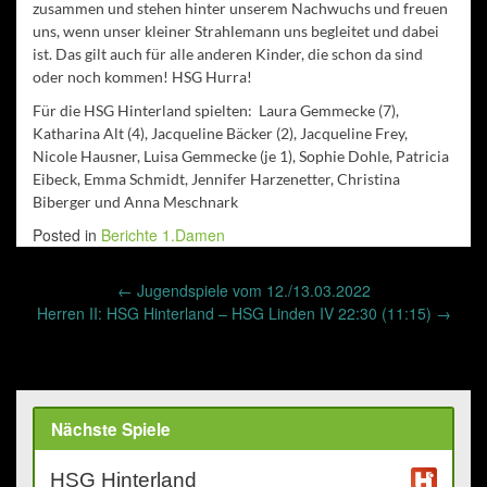
zusammen und stehen hinter unserem Nachwuchs und freuen
uns, wenn unser kleiner Strahlemann uns begleitet und dabei
ist. Das gilt auch für alle anderen Kinder, die schon da sind
oder noch kommen! HSG Hurra!
Für die HSG Hinterland spielten: Laura Gemmecke (7),
Katharina Alt (4), Jacqueline Bäcker (2), Jacqueline Frey,
Nicole Hausner, Luisa Gemmecke (je 1), Sophie Dohle, Patricia
Eibeck, Emma Schmidt, Jennifer Harzenetter, Christina
Biberger und Anna Meschnark
Posted in
Berichte 1.Damen
Post
←
Jugendspiele vom 12./13.03.2022
navigation
Herren II: HSG Hinterland – HSG Linden IV 22:30 (11:15)
→
Nächste Spiele
HSG Hinterland