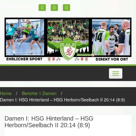
Skip
August 7, 2026
to
content
Toggle
navigation
Home
/
Berichte 1.Damen
/
Damen I: HSG Hinterland – HSG Herborn/Seelbach II 20:14 (8:9)
Damen I: HSG Hinterland – HSG
Herborn/Seelbach II 20:14 (8:9)