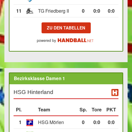
11
TG Friedberg II
0
0
:
0
0:0
ZU DEN TABELLEN
powered by
Bezirksklasse Damen 1
HSG Hinterland
Pl.
Team
Sp.
Tore
PKT
1
HSG Mörlen
0
0
:
0
0:0