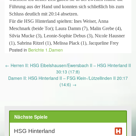
Führung aus der Hand und konnten sich schließlich bis zum
Schluss deutlich mit 20:14 absetzen.
Für die HSG Hinterland spielten: Ines Weiser, Anna
Meschnark (beide Tor); Laura Damm (7), Malin Grebe (4),
Silvia Mucke (3), Leonie-Sophie Debus (3), Nicole Hausner
(1), Sabrina Ritzel (1), Melissa Plack (1), Jacqueline Frey
Posted in
Berichte 1.Damen
Post
←
Herren II: HSG Eibelshausen/Ewersbach II – HSG Hinterland II
navigation
30:13 (17:8)
Damen II: HSG Hinterland II – FSG Klein-/Lützellinden II 20:17
(14:6)
→
Nächste Spiele
HSG Hinterland