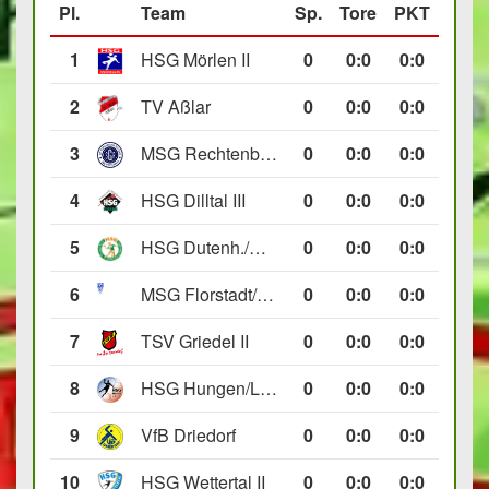
Pl.
Team
Sp.
Tore
PKT
1
HSG Mörlen II
0
0
:
0
0:0
2
TV Aßlar
0
0
:
0
0:0
3
MSG Rechtenbach/Wetzlar II
0
0
:
0
0:0
4
HSG Dilltal III
0
0
:
0
0:0
5
HSG Dutenh./Münchholzh. IV
0
0
:
0
0:0
6
MSG Florstadt/Gettenau II
0
0
:
0
0:0
7
TSV Griedel II
0
0
:
0
0:0
8
HSG Hungen/Lich II
0
0
:
0
0:0
9
VfB Driedorf
0
0
:
0
0:0
10
HSG Wettertal II
0
0
:
0
0:0