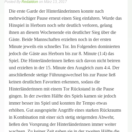
Posted By
Redaktion
on März 13, 2017
Die erste Garde der Hinterländerinnen konnte nach
mehrwöchiger Pause erneut einen Sieg einfahren. Wurde das
Hinspiel in Herborn noch sehr deutlich verloren, gelang
ihnen an diesem Wochenende ein deutlicher Sieg über die
Gäste. Beide Mannschaften erzielten noch in der ersten
Minute jeweils ein schnelles Tor. Im Folgenden dominierten
jedoch die Gäste aus Herborn bis zur 8. Minute (1:4) das
Spiel. Die Hinterländerinnen ließen sich davon nicht beirren
und erzielten in der 15. Minute den Ausgleich zum 4:4. Der
anschließende stetige Führungswechsel bis zur Pause ließ
keinen deutlichen Favoriten erkennen, sodass die
Hinterländerinnen mit einem Tor Rückstand in die Pause
gingen. In der zweiten Hälfte des Spiels kamen sie jedoch
immer besser ins Spiel und konnten ihr Tempo etwas
erhöhen. Gut ausgespielte Angriffe eines starken Rückraums
in Kombination mit einer sich stetig steigernden Abwehr,
ließen den Vorsprung der Hinterländerinnen immer weiter
wachsen. Zu keiner Zeit gaben sie in der zweiten Hälfte die