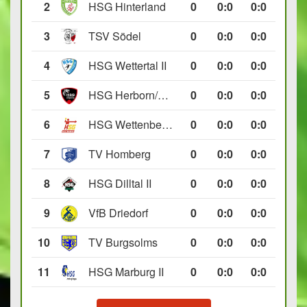
2
HSG Hinterland
0
0
:
0
0:0
3
TSV Södel
0
0
:
0
0:0
4
HSG Wettertal II
0
0
:
0
0:0
5
HSG Herborn/Seelbach
0
0
:
0
0:0
6
HSG Wettenberg III
0
0
:
0
0:0
7
TV Homberg
0
0
:
0
0:0
8
HSG Dilltal II
0
0
:
0
0:0
9
VfB Driedorf
0
0
:
0
0:0
10
TV Burgsolms
0
0
:
0
0:0
11
HSG Marburg II
0
0
:
0
0:0