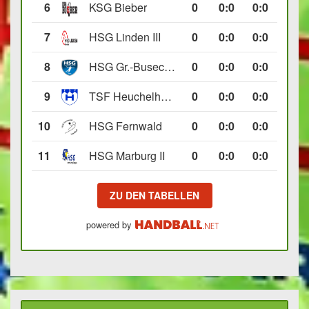
6
KSG Bieber
0
0
:
0
0:0
7
HSG Linden III
0
0
:
0
0:0
8
HSG Gr.-Buseck/Beuern II
0
0
:
0
0:0
9
TSF Heuchelheim II
0
0
:
0
0:0
10
HSG Fernwald
0
0
:
0
0:0
11
HSG Marburg II
0
0
:
0
0:0
ZU DEN TABELLEN
powered by