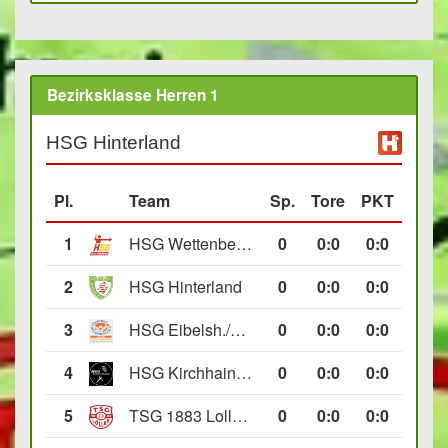
Bezirksklasse Herren 1
HSG Hinterland
Pl.
Team
Sp.
Tore
PKT
1
HSG Wettenberg III
0
0
:
0
0:0
2
HSG Hinterland
0
0
:
0
0:0
3
HSG Eibelsh./Ewersb. II
0
0
:
0
0:0
4
HSG Kirchhain/Neustadt II
0
0
:
0
0:0
5
TSG 1883 Lollar II
0
0
:
0
0:0