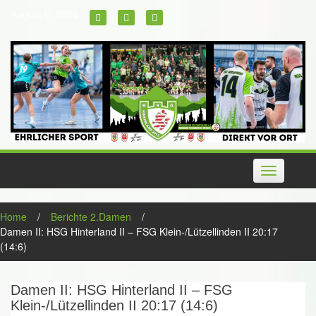
Skip
August 8, 2026
to
content
Toggle
navigation
Home
/
Berichte 2.Damen
/
Damen II: HSG Hinterland II – FSG Klein-/Lützellinden II 20:17
(14:6)
Damen II: HSG Hinterland II – FSG
Klein-/Lützellinden II 20:17 (14:6)