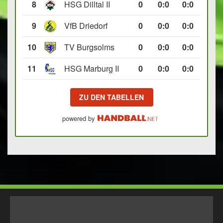
8
HSG Dilltal II
0
0
:
0
0:0
9
VfB Driedorf
0
0
:
0
0:0
10
TV Burgsolms
0
0
:
0
0:0
11
HSG Marburg II
0
0
:
0
0:0
ZU DEN TABELLEN
powered by