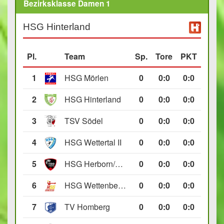
Bezirksklasse Damen 1
HSG Hinterland
Pl.
Team
Sp.
Tore
PKT
1
HSG Mörlen
0
0
:
0
0:0
2
HSG Hinterland
0
0
:
0
0:0
3
TSV Södel
0
0
:
0
0:0
4
HSG Wettertal II
0
0
:
0
0:0
5
HSG Herborn/Seelbach
0
0
:
0
0:0
6
HSG Wettenberg III
0
0
:
0
0:0
7
TV Homberg
0
0
:
0
0:0