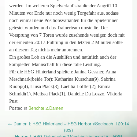
werden. Im weiteren Spielverlauf strahlte der Angriff 10
Minuten vor Ende nur noch wenig Torgefahr aus, sodass
noch einmal neue Positionsvarianten für die Spielerinnen
getestet wurden und das Trainerteam umstellte. Der
Vorsprung von 7 Toren wurde zusehends weniger, doch mit
der erneuten 20:17-Führung in den letzten 2 Minuten sollte
an diesem Tag nichts mehr anbrennen.
Ein großes Lob an die Aushilfen und natürlich auch der
kompletten Mannschaft für diese tolle Leistung.
Für die HSG Hinterland spielten: Janina Gessner, Anna
Meschnark(beide Tor); Katharina Kurschus(9), Sabrina
Ruopp(4), Luisa Plack(3), Laetitia Löffler(2), Emma
Schmidt(1), Melissa Plack(1), Danielle Da Lozzo, Viktoria
Pust.
Posted in
Berichte 2.Damen
Post
←
Damen I: HSG Hinterland – HSG Herborn/Seelbach II 20:14
navigation
(8:9)
Herren I: HSG Dutenhofen/Münchholzhausen IV – HSG