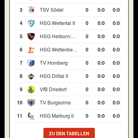
3
TSV Södel
0
0
:
0
0:0
4
HSG Wettertal II
0
0
:
0
0:0
5
HSG Herborn/Seelbach
0
0
:
0
0:0
6
HSG Wettenberg III
0
0
:
0
0:0
7
TV Homberg
0
0
:
0
0:0
8
HSG Dilltal II
0
0
:
0
0:0
9
VfB Driedorf
0
0
:
0
0:0
10
TV Burgsolms
0
0
:
0
0:0
11
HSG Marburg II
0
0
:
0
0:0
ZU DEN TABELLEN