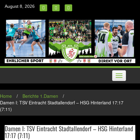
Skip
August 8, 2026
to
content
Toggle
navigation
Home
/
Berichte 1.Damen
/
Damen I: TSV Eintracht Stadtallendorf – HSG Hinterland 17:17
(7:11)
Damen I: TSV Eintracht Stadtallendorf – HSG Hinterland
17:17 (7:11)