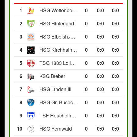
1
HSG Wettenberg III
0
0
:
0
0:0
2
HSG Hinterland
0
0
:
0
0:0
3
HSG Eibelsh./Ewersb. II
0
0
:
0
0:0
4
HSG Kirchhain/Neustadt II
0
0
:
0
0:0
5
TSG 1883 Lollar II
0
0
:
0
0:0
6
KSG Bieber
0
0
:
0
0:0
7
HSG Linden III
0
0
:
0
0:0
8
HSG Gr.-Buseck/Beuern II
0
0
:
0
0:0
9
TSF Heuchelheim II
0
0
:
0
0:0
10
HSG Fernwald
0
0
:
0
0:0