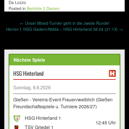
Da Lozzo
Posted in
Berichte 2.Damen
Post
←
Unser Mixed-Turnier geht in die zweite Runde!
navigation
Herren I: HSG Gedern/Nidda – HSG Hinterland 38:24 (21:13)
→
Nächste Spiele
HSG Hinterland
Sonntag, 9.8.2026
Gießen - Vereins-Event Frauen/weiblich (Gießen
Freundschaftsspiele u. Turniere 2026/27)
HSG Hinterland 1
12:45
Uhr
TSV Griedel 1