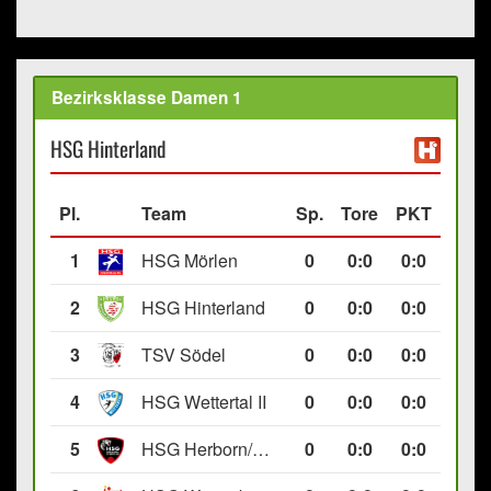
Bezirksklasse Damen 1
HSG Hinterland
Pl.
Team
Sp.
Tore
PKT
1
HSG Mörlen
0
0
:
0
0:0
2
HSG Hinterland
0
0
:
0
0:0
3
TSV Södel
0
0
:
0
0:0
4
HSG Wettertal II
0
0
:
0
0:0
5
HSG Herborn/Seelbach
0
0
:
0
0:0