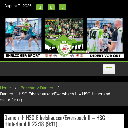
Skip
August 7, 2026
to
content
Toggle
navigation
Home
/
Berichte 2.Damen
/
Damen II: HSG Eibelshausen/Ewersbach II – HSG Hinterland II
22:18 (9:11)
Damen II: HSG Eibelshausen/Ewersbach II – HSG
Hinterland II 22:18 (9:11)