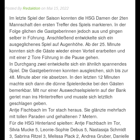
Posted By
Redaktion
on Mai 15, 2022
Im letzte Spiel der Saison konnten die HSG Damen der 2ten
Mannschaft den ersten Treffer des Spiels markieren. In der
Folge glichen die Gastgeberinnen jedoch aus und gingen
selber in Führung. Anschließend entwickelte sich ein
ausgeglichenes Spiel auf Augenhöhe. Ab der 25. Minute
konnten sich die Gäste wieder einen Vorteil erarbeiten und
mit einer 2 Tore Führung in die Pause gehen.
In Durchgang zwei entwickelte sich ein ähnlich spannendes
Spiel. Die Gastgeberinnen konnten ausgleichen, sich bis zur
48. Minute aber nie absetzen. In den letzten 12 Minuten
machte sich dann die dünne Spielerdecke bei den Gästen
bemerkbar. Mit nur einer Auswechselspielerin auf der Bank
geriet man ins Hintertreffen und musste sich letztlich
geschlagen geben.
Antje Fischbach im Tor stach heraus. Sie glänzte mehrfach
mit tollen Paraden und gehaltenen 7 Metern.
Für die HSG Hinterland spielten: Antje Fischbach im Tor,
Silvia Mucke 5, Leonie-Sophie Debus 5, Nastassja Schmidt
3, Sabrina Ritzel 3, Melissa Plack 2, Andrea Gruber, Danielle