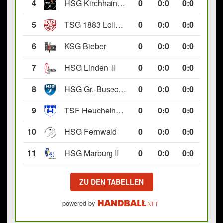
4
HSG Kirchhain/Neustadt II
0
0
:
0
0:0
5
TSG 1883 Lollar II
0
0
:
0
0:0
6
KSG Bieber
0
0
:
0
0:0
7
HSG Linden III
0
0
:
0
0:0
8
HSG Gr.-Buseck/Beuern II
0
0
:
0
0:0
9
TSF Heuchelheim II
0
0
:
0
0:0
10
HSG Fernwald
0
0
:
0
0:0
11
HSG Marburg II
0
0
:
0
0:0
ZU DEN TABELLEN
powered by