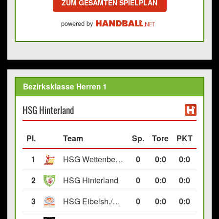
ZUM GESAMTEN SPIELPLAN
powered by
Bezirksklasse Herren 1
HSG Hinterland
Pl.
Team
Sp.
Tore
PKT
1
HSG Wettenberg III
0
0
:
0
0:0
2
HSG Hinterland
0
0
:
0
0:0
3
HSG Eibelsh./Ewersb. II
0
0
:
0
0:0