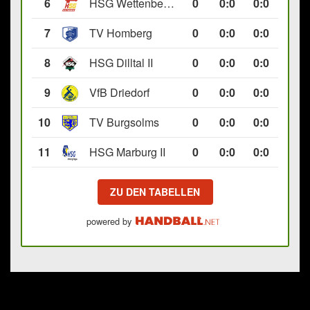
6
HSG Wettenberg III
0
0
:
0
0:0
7
TV Homberg
0
0
:
0
0:0
8
HSG Dilltal II
0
0
:
0
0:0
9
VfB Driedorf
0
0
:
0
0:0
10
TV Burgsolms
0
0
:
0
0:0
11
HSG Marburg II
0
0
:
0
0:0
ZU DEN TABELLEN
powered by