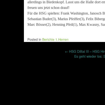
allerdings in Biedenkopf. Lasst uns die Halle dort
freuen uns jetzt schon drauf!
Für die HSG spielten: Frank Washington, Janosch
Sebastian Buder(3), Marius Pfeiffer(3), Felix Biberg
Marc Bösser(2), Henning Pfeil(1), Max Kwasny, Sa
Posted in
Berichte 1.Herren
Post
←
HSG Dilltal III – HSG Hin
Es geht wieder los: 
navigation