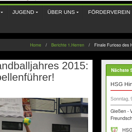
JUGEND
ÜBER UNS
FÖRDERVEREIN
Home
/
Berichte 1.Herren
/
Finale Furioso des 
andballjahres 2015:
Nächste S
ellenführer!
HSG Hin
Sonntag, 
Gießen - 
Freundscha
HSG 