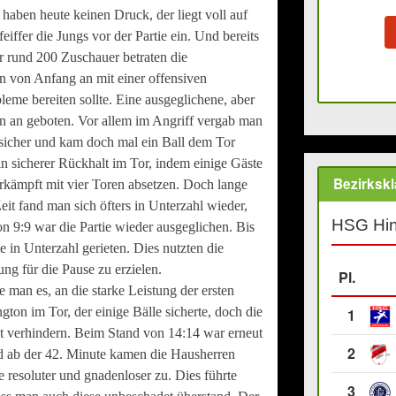
r haben heute keinen Druck, der liegt voll auf
eiffer die Jungs vor der Partie ein. Und bereits
er rund 200 Zuschauer betraten die
n von Anfang an mit einer offensiven
me bereiten sollte. Eine ausgeglichene, aber
n an geboten. Vor allem im Angriff vergab man
sicher und kam doch mal ein Ball dem Tor
n sicherer Rückhalt im Tor, indem einige Gäste
Bezirkskl
erkämpft mit vier Toren absetzen. Doch lange
eit fand man sich öfters in Unterzahl wieder,
HSG Hin
 9:9 war die Partie wieder ausgeglichen. Bis
te in Unterzahl gerieten. Dies nutzten die
ng für die Pause zu erzielen.
Pl.
 man es, an die starke Leistung der ersten
ton im Tor, der einige Bälle sicherte, doch die
1
 verhindern. Beim Stand von 14:14 war erneut
2
nd ab der 42. Minute kamen die Hausherren
e resoluter und gnadenloser zu. Dies führte
3