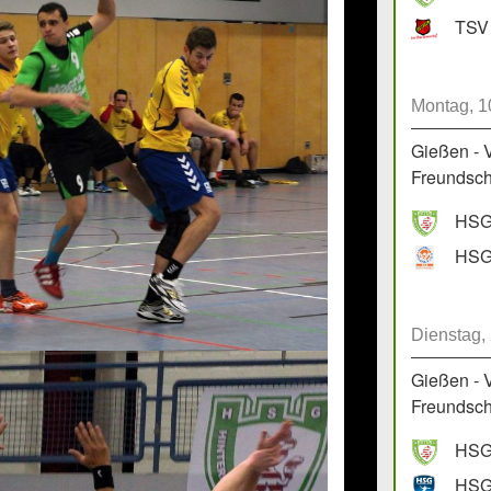
TSV 
Montag, 1
Gießen - 
Freundscha
HSG 
Dienstag,
Gießen - 
Freundscha
HSG 
HSG