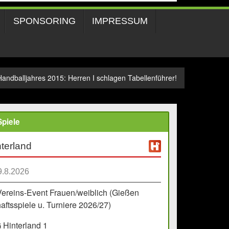
SPONSORING
IMPRESSUM
Handballjahres 2015: Herren I schlagen Tabellenführer!
piele
terland
9.8.2026
Vereins-Event Frauen/weiblich (Gießen
ftsspiele u. Turniere 2026/27)
Hinterland 1