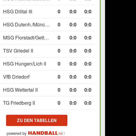
HSG Dilltal III
0
0
:
0
0:0
HSG Dutenh./Münchholzh. IV
0
0
:
0
0:0
MSG Florstadt/Gettenau II
0
0
:
0
0:0
TSV Griedel II
0
0
:
0
0:0
HSG Hungen/Lich II
0
0
:
0
0:0
VfB Driedorf
0
0
:
0
0:0
HSG Wettertal II
0
0
:
0
0:0
TG Friedberg II
0
0
:
0
0:0
ZU DEN TABELLEN
powered by