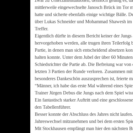
zwar zu Unterzahlsituationen, dennoch gelang es, d
mittlerweile eingewechselte Janosch Brück im Tor 
hatte und sicherte ebenfalls einige wichtige Bälle. 
über Lukas Schneider und Mohammad Shawesh im R
Treffer.
Eigentlich dürfte in diesem Bericht keiner der Jungs 
hervorgehoben werden, alle trugen ihren Teilerfolg 
Partie, in denen man sich entscheidend absetzen ko
halten konnte. Unter dem Jubel der über 60 Minute
Schiedsrichter die Partie ab. Die Befreiung war von
letzten 3 Partien der Runde verloren. Zusammen mit
besonderes Dankeschön auszusprechen ist, feierte ma
“Männer, ich habe das erste Mal während eines Spiel
Trainer Jürgen Debus die Jungs nach dem Spiel wiss
Ein fantastisch starker Auftritt und eine geschlosse
den Tabellenführer.
Besser konnte der Abschluss des Jahres nicht laufen
Jahreswechsel mitzunehmen und bei dem ersten Spie
Mit Stockhausen empfängt man hier den nächsten Br