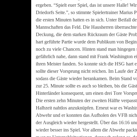
ergeben. “Spielt euer Spiel, das ist unsere Halle! Wi
Driedorfs Seite.”, so stimmte Spielertrainer Marius Pf
die ersten Minuten hatten es in sich. Unter Beifall d
Mannschaften das Feld. Die Hausherren überraschte
Deckung, die dem starken Rückraum der Gäste Proble
hart geführte Partie wurde dem Publikum von Begin
noch zu viele Chancen. Hinten stand man hingegen 
gefährlich nahe, dann stand mit Frank Washington ei
ihren Meister fanden. So konnte sich die HSG hart 
sollte dieser Vorsprung nicht reichen. Im Laufe der Z
sodass die Gäste wieder herankamen. Beim Stand von
zur 25. Minute sollte es auch so bleiben, bis die Gäs
Hinterländer konsequent, um einen drei Tore Vorspru
Die ersten zehn Minuten der zweiten Hälfte verpasste
Halbzeit nahtlos anzuknüpfen. Erneut war es Washing
Abwehr und er konnten das Aufholen des VFB nicht
der Ausgleich wieder hergestellt. Über das 16:16 u
wieder besser ins Spiel. Vor allem die Abwehr packt