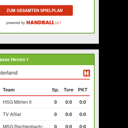
ZUM GESAMTEN SPIELPLAN
powered by
asse Herren 1
terland
Team
Sp.
Tore
PKT
HSG Mörlen II
0
0
:
0
0:0
TV Aßlar
0
0
:
0
0:0
MSG Rechtenbach/Wetzlar II
0
0
:
0
0:0