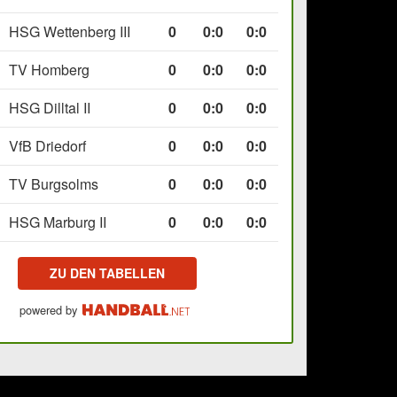
HSG Wettenberg III
0
0
:
0
0:0
TV Homberg
0
0
:
0
0:0
HSG Dilltal II
0
0
:
0
0:0
VfB Driedorf
0
0
:
0
0:0
TV Burgsolms
0
0
:
0
0:0
HSG Marburg II
0
0
:
0
0:0
ZU DEN TABELLEN
powered by