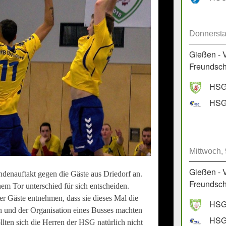
Donnersta
Gießen - 
Freundscha
HSG 
HSG 
Mittwoch,
Gießen - 
denauftakt gegen die Gäste aus Driedorf an.
Freundscha
em Tor unterschied für sich entscheiden.
r Gäste entnehmen, dass sie dieses Mal die
HSG 
und der Organisation eines Busses machten
HSG 
lten sich die Herren der HSG natürlich nicht