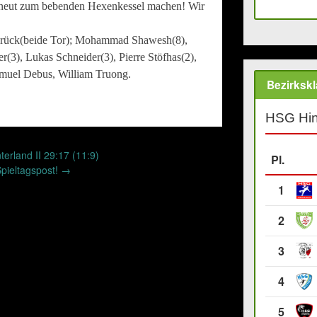
 erneut zum bebenden Hexenkessel machen! Wir
 Brück(beide Tor); Mohammad Shawesh(8),
er(3), Lukas Schneider(3), Pierre Stöfhas(2),
muel Debus, William Truong.
Bezirksk
HSG Hin
terland II 29:17 (11:9)
Pl.
Spieltagspost!
→
1
2
3
4
5