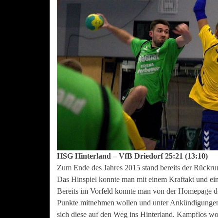
HSG Hinterland – VfB Driedorf 25:21 (13:10)
Zum Ende des Jahres 2015 stand bereits der Rückrun
Das Hinspiel konnte man mit einem Kraftakt und ein
Bereits im Vorfeld konnte man von der Homepage de
Punkte mitnehmen wollen und unter Ankündigungen 
sich diese auf den Weg ins Hinterland. Kampflos wol