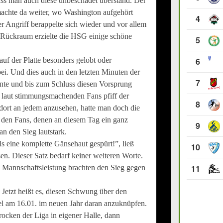
ass man auch diese unbeschadet überstand. Der
machte da weiter, wo Washington aufgehört
4
Der Angriff berappelte sich wieder und vor allem
ückraum erzielte die HSG einige schöne
5
auf der Platte besonders gelobt oder
6
bei. Und dies auch in den letzten Minuten der
7
nnte und bis zum Schluss diesen Vorsprung
n laut stimmungsmachenden Fans pfiff der
8
 dort an jedem anzusehen, hatte man doch die
 den Fans, denen an diesem Tag ein ganz
9
n den Sieg lautstark.
s eine komplette Gänsehaut gespürt!”, ließ
10
en. Dieser Satz bedarf keiner weiteren Worte.
11
ne Mannschaftsleistung brachten den Sieg gegen
. Jetzt heißt es, diesen Schwung über den
l am 16.01. im neuen Jahr daran anzuknüpfen.
ocken der Liga in eigener Halle, dann