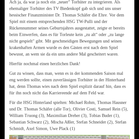
Ach ja, da war ja noch ein „neuer“ Torhüter zu integrieren. Als
ehemaliger Torhüter des TV Biedenkopf gab sich und uns unser
hessischer Finanzminister Dr. Thomas Schäfer die Ehre. Vor dem
Spiel mit einem entsprechenden HSG TW-Pulli und der
Rückennummer seines Geburtsjahres ausgestattet, zeigte er bereits
beim Einwerfen, dass es für Torleute kein „zu alt“ oder „zu lange
nicht gespielt“ gibt. Mit geschmeidigen Bewegungen und seinen
krakenhaften Armen wurde es den Gästen erst nach dem Spiel
bewusst, an wem sie da ein ums andere Mal gescheitert waren.
Hierfür nochmal einen herzlichen Dank!
Gut zu wissen, dass man, wenn es in der kommenden Saison mal
eng werden sollte, einen zuverlässigen Torhüter in der Hinterhand
hat, denn Thomas wies nach dem Spiel explizit darauf hin, dass es
für ihn noch nicht das Karriereende auf dem Feld war.
Für die HSG Hinterland spielten: Michael Rohm, Thomas Hausner
und Dr. Thomas Schäfer (alle Tor), Olivier Costi, Samuel Rein (5),
William Truong (3), Maximilian Dreher (3), Tobias Buder (1),
Sebastian Schwarz (2), Mischa Aßler, Stefan Schneider (2), Stefan
Schmidt, Axel Simon, Uwe Plack (1)