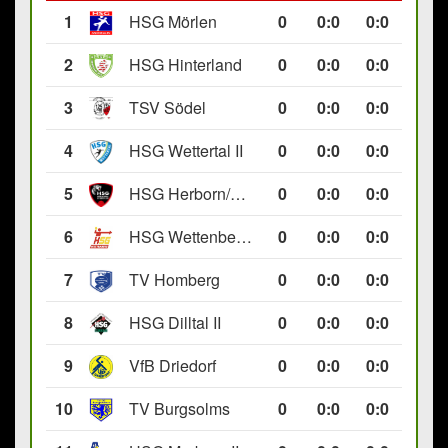
1
HSG Mörlen
0
0
:
0
0:0
2
HSG Hinterland
0
0
:
0
0:0
3
TSV Södel
0
0
:
0
0:0
4
HSG Wettertal II
0
0
:
0
0:0
5
HSG Herborn/Seelbach
0
0
:
0
0:0
6
HSG Wettenberg III
0
0
:
0
0:0
7
TV Homberg
0
0
:
0
0:0
8
HSG Dilltal II
0
0
:
0
0:0
9
VfB Driedorf
0
0
:
0
0:0
10
TV Burgsolms
0
0
:
0
0:0