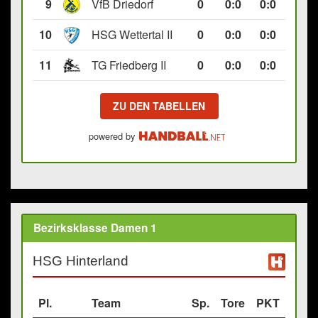
9
VfB Driedorf
0
0
:
0
0:0
10
HSG Wettertal II
0
0
:
0
0:0
11
TG Friedberg II
0
0
:
0
0:0
ZU DEN TABELLEN
powered by
Bezirksklasse Damen 1
HSG Hinterland
Pl.
Team
Sp.
Tore
PKT