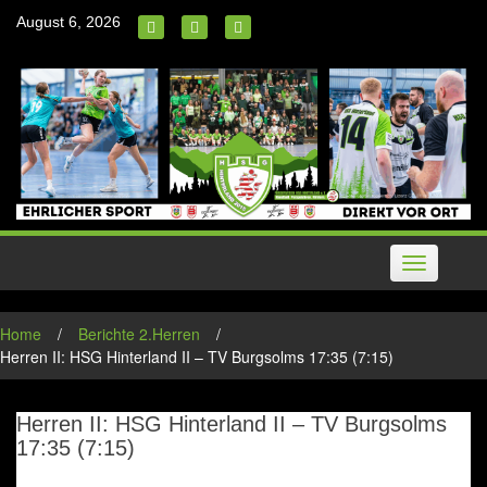
Skip
August 6, 2026
to
content
Toggle
navigation
Home
/
Berichte 2.Herren
/
Herren II: HSG Hinterland II – TV Burgsolms 17:35 (7:15)
Herren II: HSG Hinterland II – TV Burgsolms
17:35 (7:15)