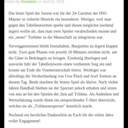
Posted By
Redaktion
on April 23, 2018
Das letzte Spiel der Saison war für die 2te Garnitur der HSG
Männer in vielerlei Hinsicht ein besonderes. Weniger, weil man
gegen den Tabellenzweiten spielte und diesen möglichst nochmal
ärgern wollte als, dass man zwei Spieler verabschieden musste und
ein „neuer“ Torhüter in die Mannschaft zu integrieren war.
Vorweggenommen bleibt festzuhalten, Burgsolms zu ärgern klappte
nicht. Zwei gute Phasen von jeweils 10 Minuten reichten nicht, um
die Gäste in Bedrängnis zu bringen. Eindeutig überlegen und
souverän fuhr der Tabellenzweite einen verdienten Sieg ein und
konnte am Ende die Vizemeisterschaft feiern. Wichtiger war
allerdings die Verabschiedung von Uwe Plack und Axel Siemon an
diesem Tag. Beide machten ihr letztes Spiel als Aktive. Nach vielen
Jahren Handball bleiben sie der Sportart jedoch erhalten und sitzen
von nun an bei den Spielen der 2ten auf Tribüne. Als Andenken und
Wertschätzung wurde ihnen ein entsprechendes T-Shirt überreicht,
welches sie als „Tribünenexperten“ kenntlich macht.
Nochmal ein herzliches Dankeschön an Euch für die vielen Jahre
voller Engagement!