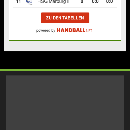
11
HSG Marburg II
0
0
:
0
0:0
ZU DEN TABELLEN
powered by