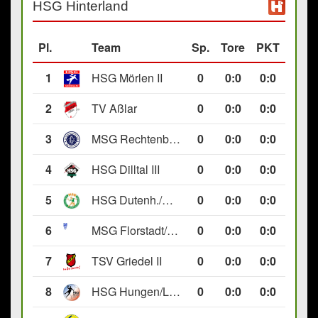
HSG Hinterland
Pl.
Team
Sp.
Tore
PKT
1
HSG Mörlen II
0
0
:
0
0:0
2
TV Aßlar
0
0
:
0
0:0
3
MSG Rechtenbach/Wetzlar II
0
0
:
0
0:0
4
HSG Dilltal III
0
0
:
0
0:0
5
HSG Dutenh./Münchholzh. IV
0
0
:
0
0:0
6
MSG Florstadt/Gettenau II
0
0
:
0
0:0
7
TSV Griedel II
0
0
:
0
0:0
8
HSG Hungen/Lich II
0
0
:
0
0:0